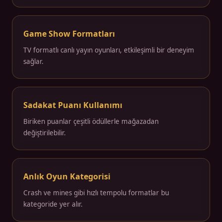
Game Show Formatları
TV formatlı canlı yayın oyunları, etkileşimli bir deneyim
sağlar.
Sadakat Puanı Kullanımı
Biriken puanlar çeşitli ödüllerle mağazadan
değiştirilebilir.
Anlık Oyun Kategorisi
Crash ve mines gibi hızlı tempolu formatlar bu
kategoride yer alır.