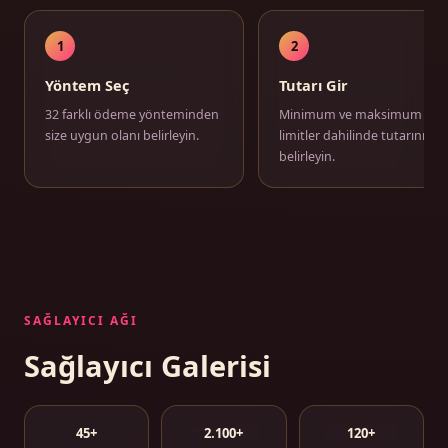
1
2
Yöntem Seç
Tutarı Gir
32 farklı ödeme yönteminden
Minimum ve maksimum
size uygun olanı belirleyin.
limitler dahilinde tutarınızı
belirleyin.
SAĞLAYICI AĞI
Sağlayıcı Galerisi
45+
2.100+
120+