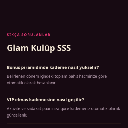
SIKÇA SORULANLAR
Glam Kulüp SSS
Bonus piramidinde kademe nasıl yükselir?
Belirlenen dönem içindeki toplam bahis hacminize göre
otomatik olarak hesaplanır.
VIP elmas kademesine nasıl geçilir?
Aktivite ve sadakat puanınıza göre kademeniz otomatik olarak
güncellenir.