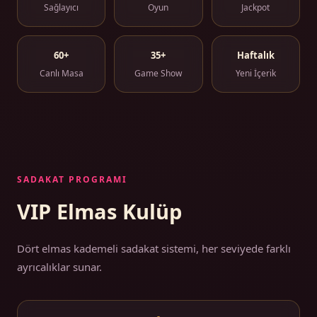
Sağlayıcı
Oyun
Jackpot
60+
35+
Haftalık
Canlı Masa
Game Show
Yeni İçerik
SADAKAT PROGRAMI
VIP Elmas Kulüp
Dört elmas kademeli sadakat sistemi, her seviyede farklı
ayrıcalıklar sunar.