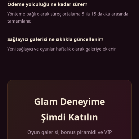
Ödeme yolculuğu ne kadar sürer?
Yönteme bağlı olarak süreç ortalama 5 ila 15 dakika arasında
tamamlanır.
Sağlayıcı galerisi ne sıklıkla güncellenir?
Yeni sağlayıcı ve oyunlar haftalık olarak galeriye eklenir.
Glam Deneyime
Şimdi Katılın
Oyun galerisi, bonus piramidi ve VIP