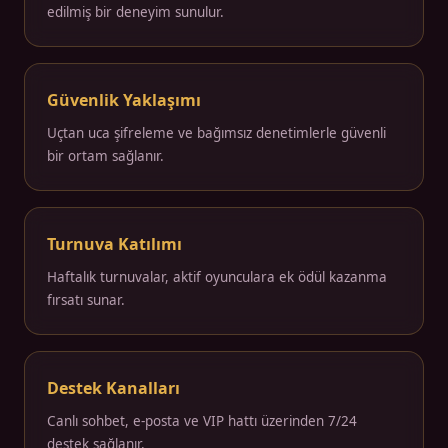
edilmiş bir deneyim sunulur.
Güvenlik Yaklaşımı
Uçtan uca şifreleme ve bağımsız denetimlerle güvenli
bir ortam sağlanır.
Turnuva Katılımı
Haftalık turnuvalar, aktif oyunculara ek ödül kazanma
fırsatı sunar.
Destek Kanalları
Canlı sohbet, e-posta ve VIP hattı üzerinden 7/24
destek sağlanır.