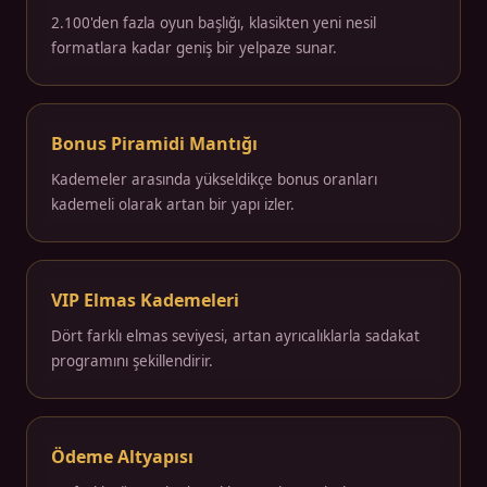
2.100'den fazla oyun başlığı, klasikten yeni nesil
formatlara kadar geniş bir yelpaze sunar.
Bonus Piramidi Mantığı
Kademeler arasında yükseldikçe bonus oranları
kademeli olarak artan bir yapı izler.
VIP Elmas Kademeleri
Dört farklı elmas seviyesi, artan ayrıcalıklarla sadakat
programını şekillendirir.
Ödeme Altyapısı