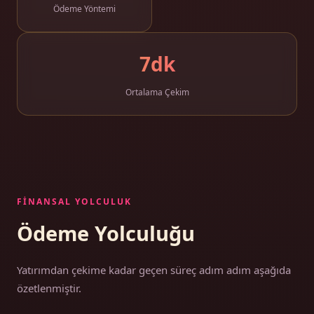
Ödeme Yöntemi
7dk
Ortalama Çekim
FINANSAL YOLCULUK
Ödeme Yolculuğu
Yatırımdan çekime kadar geçen süreç adım adım aşağıda
özetlenmiştir.