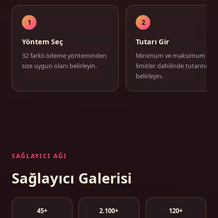
1
2
Yöntem Seç
Tutarı Gir
32 farklı ödeme yönteminden
Minimum ve maksimum
size uygun olanı belirleyin.
limitler dahilinde tutarınızı
belirleyin.
SAĞLAYICI AĞI
Sağlayıcı Galerisi
45+
2.100+
120+