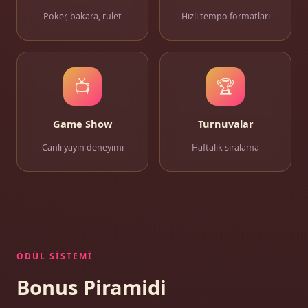
Poker, bakara, rulet
Hızlı tempo formatları
📺
🏆
Game Show
Turnuvalar
Canlı yayın deneyimi
Haftalık sıralama
ÖDÜL SISTEMI
Bonus Piramidi