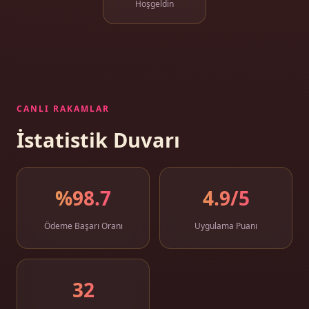
Hoşgeldin
CANLI RAKAMLAR
İstatistik Duvarı
%98.7
4.9/5
Ödeme Başarı Oranı
Uygulama Puanı
32