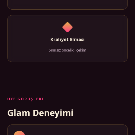
Kraliyet Elması
Sınırsız öncelikli çekim
ÜYE GÖRÜŞLERI
Glam Deneyimi