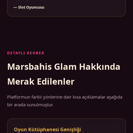
— Slot Oyuncusu
DETAYLI REHBER
Marsbahis Glam Hakkında
Merak Edilenler
Platformun farklı yönlerine dair kısa açıklamalar aşağıda
bir arada sunulmuştur.
Oyun Kütüphanesi Genişliği