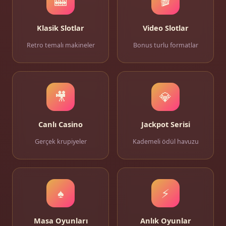
🎰
🎬
Klasik Slotlar
Video Slotlar
Retro temalı makineler
Bonus turlu formatlar
🎥
💎
Canlı Casino
Jackpot Serisi
Gerçek krupiyeler
Kademeli ödül havuzu
♠️
⚡
Masa Oyunları
Anlık Oyunlar