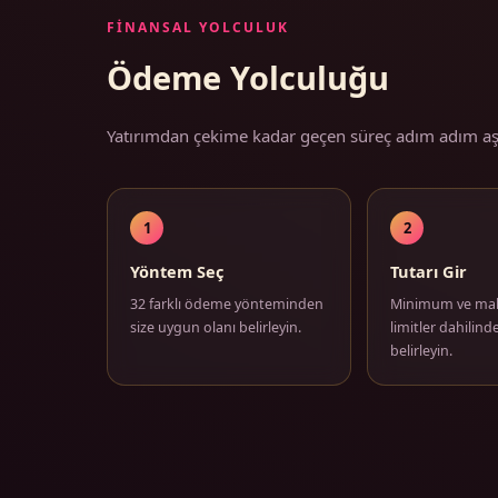
FINANSAL YOLCULUK
Ödeme Yolculuğu
Yatırımdan çekime kadar geçen süreç adım adım aşa
1
2
Yöntem Seç
Tutarı Gir
32 farklı ödeme yönteminden
Minimum ve m
size uygun olanı belirleyin.
limitler dahilinde
belirleyin.