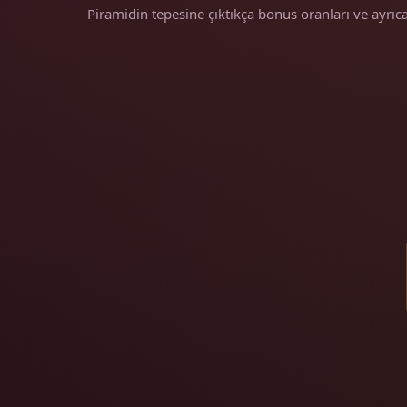
Piramidin tepesine çıktıkça bonus oranları ve ayrıca