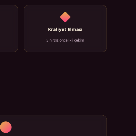
Kraliyet Elması
Sınırsız öncelikli çekim