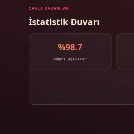
CANLI RAKAMLAR
İstatistik Duvarı
%98.7
Ödeme Başarı Oranı