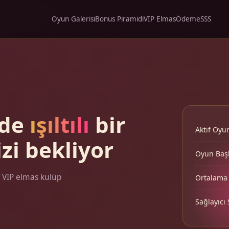
Oyun Galerisi
Bonus Piramidi
VIP Elmas
Ödeme
SSS
'de
ışıltılı
bir
Aktif Oyu
zi bekliyor
Oyun Başl
e VIP elmas kulüp
Ortalama
Sağlayıcı 