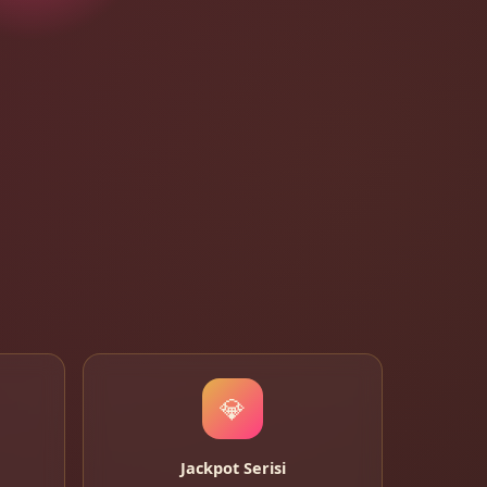
💎
Jackpot Serisi