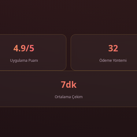
4.9/5
32
Uygulama Puanı
Ödeme Yöntemi
7dk
Ortalama Çekim