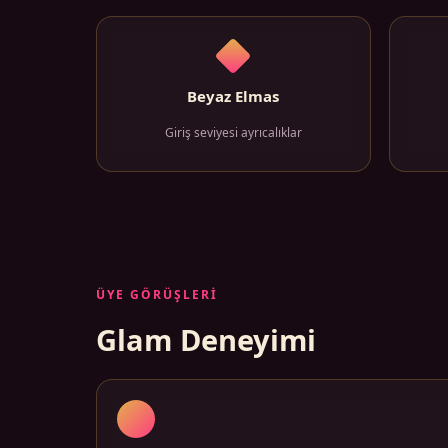
Beyaz Elmas
Giriş seviyesi ayrıcalıklar
ÜYE GÖRÜŞLERI
Glam Deneyimi