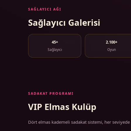
SAĞLAYICI AĞI
Sağlayıcı Galerisi
45+
2.100+
Sağlayıcı
Oyun
SADAKAT PROGRAMI
VIP Elmas Kulüp
Dört elmas kademeli sadakat sistemi, her seviyede fa