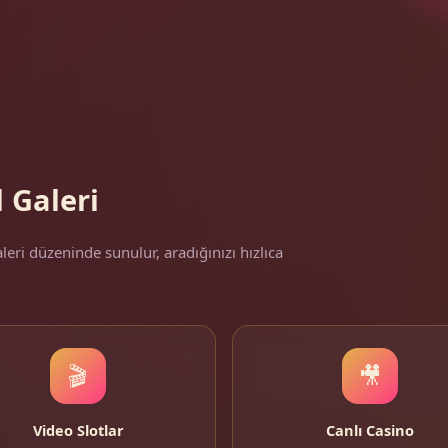
 Galeri
eri düzeninde sunulur, aradığınızı hızlıca
🎬
🎥
Video Slotlar
Canlı Casino