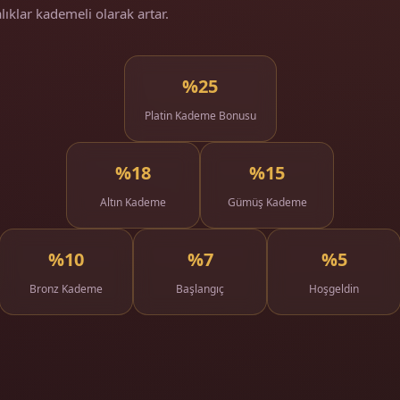
lıklar kademeli olarak artar.
%25
Platin Kademe Bonusu
%18
%15
Altın Kademe
Gümüş Kademe
%10
%7
%5
Bronz Kademe
Başlangıç
Hoşgeldin