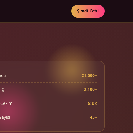
Şimdi Katıl
ncu
21.600+
ığı
2.100+
 Çekim
8 dk
Sayısı
45+