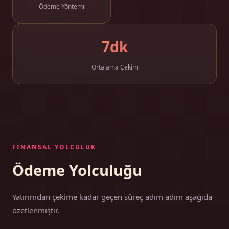
Ödeme Yöntemi
7dk
Ortalama Çekim
FINANSAL YOLCULUK
Ödeme Yolculuğu
Yatırımdan çekime kadar geçen süreç adım adım aşağıda
özetlenmiştir.