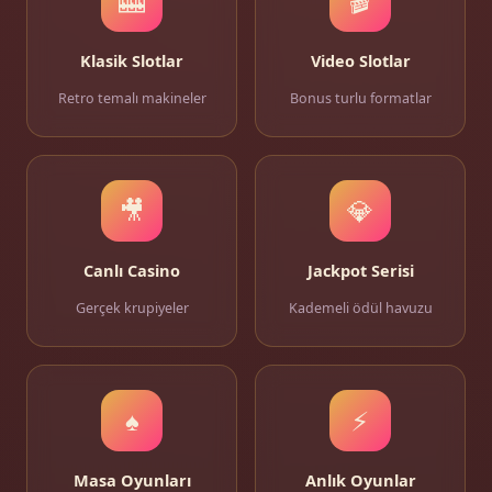
🎰
🎬
Klasik Slotlar
Video Slotlar
Retro temalı makineler
Bonus turlu formatlar
🎥
💎
Canlı Casino
Jackpot Serisi
Gerçek krupiyeler
Kademeli ödül havuzu
♠️
⚡
Masa Oyunları
Anlık Oyunlar