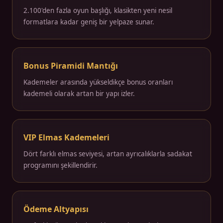
2.100'den fazla oyun başlığı, klasikten yeni nesil
formatlara kadar geniş bir yelpaze sunar.
Bonus Piramidi Mantığı
Kademeler arasında yükseldikçe bonus oranları
kademeli olarak artan bir yapı izler.
VIP Elmas Kademeleri
Dört farklı elmas seviyesi, artan ayrıcalıklarla sadakat
programını şekillendirir.
Ödeme Altyapısı