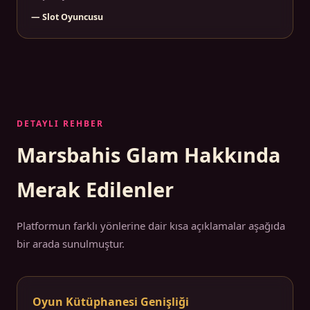
— Slot Oyuncusu
DETAYLI REHBER
Marsbahis Glam Hakkında
Merak Edilenler
Platformun farklı yönlerine dair kısa açıklamalar aşağıda
bir arada sunulmuştur.
Oyun Kütüphanesi Genişliği