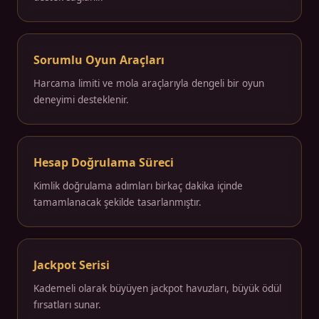
Sorumlu Oyun Araçları
Harcama limiti ve mola araçlarıyla dengeli bir oyun
deneyimi desteklenir.
Hesap Doğrulama Süreci
Kimlik doğrulama adımları birkaç dakika içinde
tamamlanacak şekilde tasarlanmıştır.
Jackpot Serisi
Kademeli olarak büyüyen jackpot havuzları, büyük ödül
fırsatları sunar.