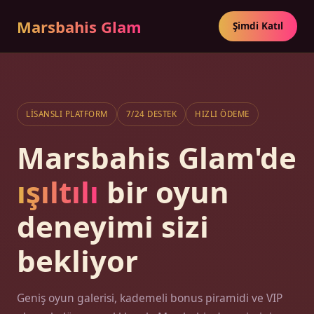
Marsbahis Glam
Şimdi Katıl
LISANSLI PLATFORM
7/24 DESTEK
HIZLI ÖDEME
Marsbahis Glam'de
ışıltılı
bir oyun
deneyimi sizi
bekliyor
Geniş oyun galerisi, kademeli bonus piramidi ve VIP