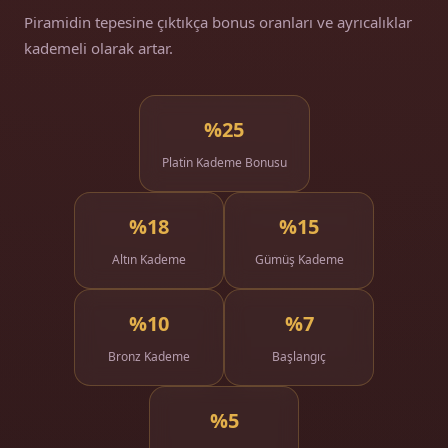
Piramidin tepesine çıktıkça bonus oranları ve ayrıcalıklar
kademeli olarak artar.
%25
Platin Kademe Bonusu
%18
%15
Altın Kademe
Gümüş Kademe
%10
%7
Bronz Kademe
Başlangıç
%5