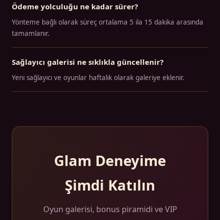
Ödeme yolculuğu ne kadar sürer?
Yönteme bağlı olarak süreç ortalama 5 ila 15 dakika arasında
tamamlanır.
Sağlayıcı galerisi ne sıklıkla güncellenir?
Yeni sağlayıcı ve oyunlar haftalık olarak galeriye eklenir.
Glam Deneyime
Şimdi Katılın
Oyun galerisi, bonus piramidi ve VIP