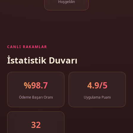
Hoşgeldin
CANLI RAKAMLAR
İstatistik Duvarı
%98.7
4.9/5
Ödeme Başarı Oranı
Uygulama Puanı
32