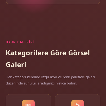
OYUN GALERISI
Kategorilere Göre Görsel
Galeri
Her kategori kendine özgü ikon ve renk paletiyle galeri
düzeninde sunulur, aradığınızı hızlıca bulun.