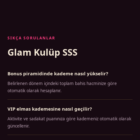
SIKÇA SORULANLAR
Glam Kulüp SSS
Bonus piramidinde kademe nasıl yükselir?
Belirlenen dönem içindeki toplam bahis hacminize göre
otomatik olarak hesaplanır.
VIP elmas kademesine nasıl geçilir?
Aktivite ve sadakat puanınıza göre kademeniz otomatik olarak
güncellenir.