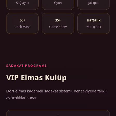
Sağlayıcı
Oyun
Jackpot
60+
35+
Haftalık
Canlı Masa
Game Show
Yeni İçerik
SADAKAT PROGRAMI
VIP Elmas Kulüp
Dört elmas kademeli sadakat sistemi, her seviyede farklı
ayrıcalıklar sunar.