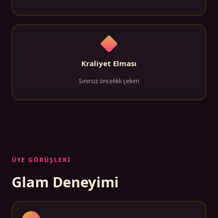
Kraliyet Elması
Sınırsız öncelikli çekim
ÜYE GÖRÜŞLERI
Glam Deneyimi