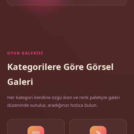
OYUN GALERISI
Kategorilere Göre Görsel
Galeri
Her kategori kendine özgü ikon ve renk paletiyle galeri
düzeninde sunulur, aradığınızı hızlıca bulun.