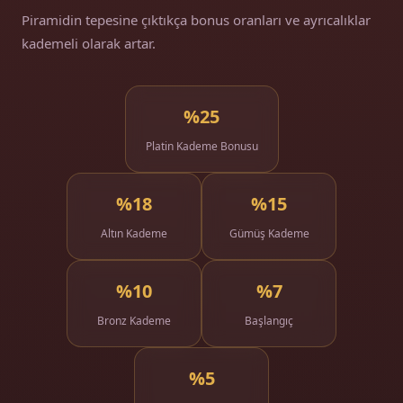
Piramidin tepesine çıktıkça bonus oranları ve ayrıcalıklar
kademeli olarak artar.
%25
Platin Kademe Bonusu
%18
%15
Altın Kademe
Gümüş Kademe
%10
%7
Bronz Kademe
Başlangıç
%5