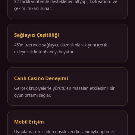
32 farklı yöntemle desteklenen altyapı, hızlı yatırım ve
çekim imkanı sunar.
Sağlayıcı Çeşitliliği
45'in üzerinde sağlayıcı, düzenli olarak yeni içerik
ekleyerek kütüphaneyi büyütür.
Canlı Casino Deneyimi
Gerçek krupiyelerle yürütülen masalar, etkileşimli bir
oyun ortamı sağlar.
Mobil Erişim
Uygulama üzerinden düşük veri kullanımıyla optimize