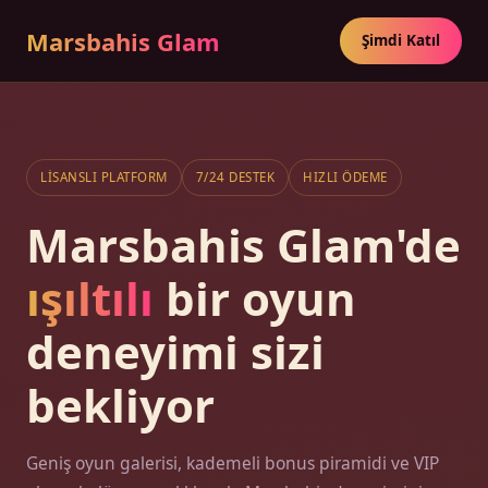
Marsbahis Glam
Şimdi Katıl
LISANSLI PLATFORM
7/24 DESTEK
HIZLI ÖDEME
Marsbahis Glam'de
ışıltılı
bir oyun
deneyimi sizi
bekliyor
Geniş oyun galerisi, kademeli bonus piramidi ve VIP