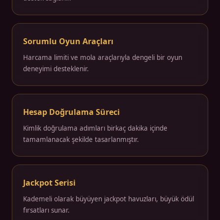
Sorumlu Oyun Araçları
Harcama limiti ve mola araçlarıyla dengeli bir oyun
deneyimi desteklenir.
Hesap Doğrulama Süreci
Kimlik doğrulama adımları birkaç dakika içinde
tamamlanacak şekilde tasarlanmıştır.
Jackpot Serisi
Kademeli olarak büyüyen jackpot havuzları, büyük ödül
fırsatları sunar.