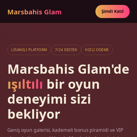
Marsbahis Glam
Şimdi Katıl
LISANSLI PLATFORM
7/24 DESTEK
HIZLI ÖDEME
Marsbahis Glam'de
ışıltılı
bir oyun
deneyimi sizi
bekliyor
Geniş oyun galerisi, kademeli bonus piramidi ve VIP