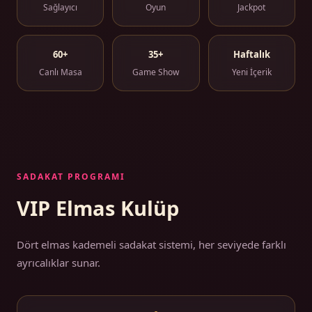
Sağlayıcı
Oyun
Jackpot
60+
35+
Haftalık
Canlı Masa
Game Show
Yeni İçerik
SADAKAT PROGRAMI
VIP Elmas Kulüp
Dört elmas kademeli sadakat sistemi, her seviyede farklı
ayrıcalıklar sunar.