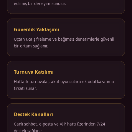
edilmiş bir deneyim sunulur.
Güvenlik Yaklaşımı
Uçtan uca şifreleme ve bağımsız denetimlerle güvenli
bir ortam sağlanır.
Turnuva Katılımı
Haftalık turnuvalar, aktif oyunculara ek ödül kazanma
fırsatı sunar.
Destek Kanalları
Canlı sohbet, e-posta ve VIP hattı üzerinden 7/24
destek sağlanır.