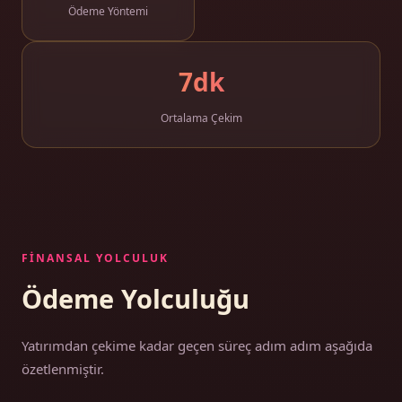
Ödeme Yöntemi
7dk
Ortalama Çekim
FINANSAL YOLCULUK
Ödeme Yolculuğu
Yatırımdan çekime kadar geçen süreç adım adım aşağıda
özetlenmiştir.