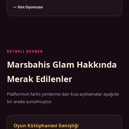
— Slot Oyuncusu
DETAYLI REHBER
Marsbahis Glam Hakkında
Merak Edilenler
Platformun farklı yönlerine dair kısa açıklamalar aşağıda
bir arada sunulmuştur.
Oyun Kütüphanesi Genişliği