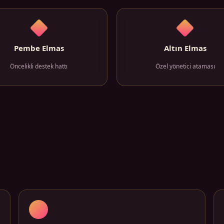
Pembe Elmas
Altın Elmas
Öncelikli destek hattı
Özel yönetici ataması