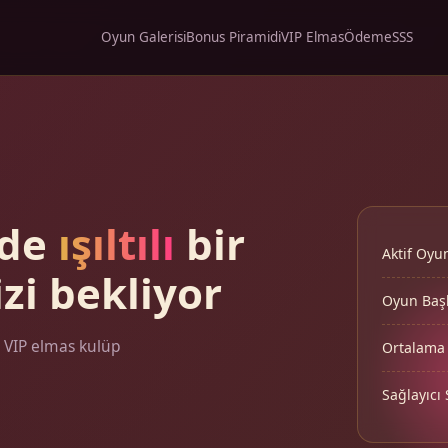
Oyun Galerisi
Bonus Piramidi
VIP Elmas
Ödeme
SSS
'de
ışıltılı
bir
Aktif Oyu
zi bekliyor
Oyun Başl
e VIP elmas kulüp
Ortalama
Sağlayıcı 