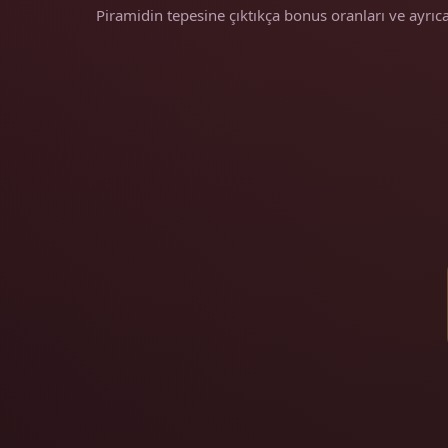
Piramidin tepesine çıktıkça bonus oranları ve ayrıca