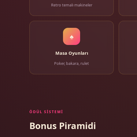
Retro temalı makineler
♠️
Masa Oyunları
Poker, bakara, rulet
ÖDÜL SISTEMI
Bonus Piramidi