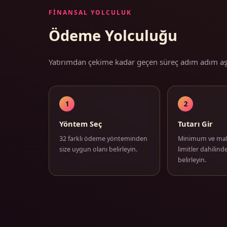
FINANSAL YOLCULUK
Ödeme Yolculuğu
Yatırımdan çekime kadar geçen süreç adım adım aşa
1
2
Yöntem Seç
Tutarı Gir
32 farklı ödeme yönteminden
Minimum ve m
size uygun olanı belirleyin.
limitler dahilinde
belirleyin.