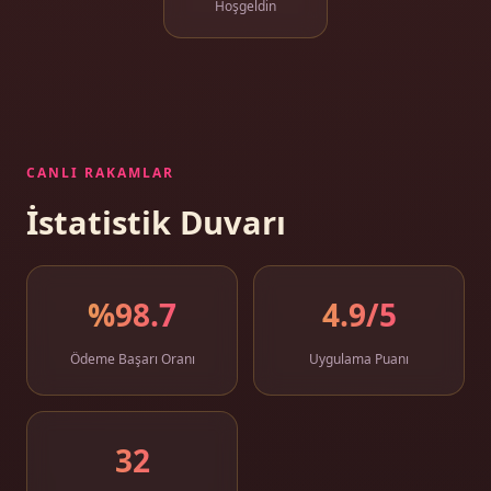
Hoşgeldin
CANLI RAKAMLAR
İstatistik Duvarı
%98.7
4.9/5
Ödeme Başarı Oranı
Uygulama Puanı
32