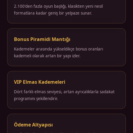
2.100'den fazla oyun başlığı, klasikten yeni nesil
formatlara kadar geniş bir yelpaze sunar.
Bonus Piramidi Mantığı
Kademeler arasında yükseldikçe bonus oranları
kademeli olarak artan bir yapı izler.
VIP Elmas Kademeleri
Dört farklı elmas seviyesi, artan ayrıcalıklarla sadakat
programını şekillendirir.
Ödeme Altyapısı