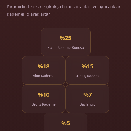
Piramidin tepesine çıktıkça bonus oranları ve ayrıcalıklar
kademeli olarak artar.
%25
Platin Kademe Bonusu
%18
%15
Altın Kademe
Gümüş Kademe
%10
%7
Bronz Kademe
Başlangıç
%5