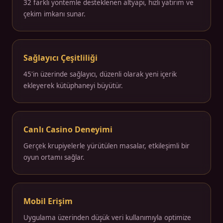
32 farklı yöntemle desteklenen altyapı, hızlı yatırım ve
çekim imkanı sunar.
Sağlayıcı Çeşitliliği
45'in üzerinde sağlayıcı, düzenli olarak yeni içerik
ekleyerek kütüphaneyi büyütür.
Canlı Casino Deneyimi
Gerçek krupiyelerle yürütülen masalar, etkileşimli bir
oyun ortamı sağlar.
Mobil Erişim
Uygulama üzerinden düşük veri kullanımıyla optimize