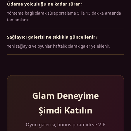
Ödeme yolculuğu ne kadar sürer?
Yönteme bağlı olarak süreç ortalama 5 ila 15 dakika arasında
tamamlanır.
Sağlayıcı galerisi ne sıklıkla güncellenir?
Yeni sağlayıcı ve oyunlar haftalık olarak galeriye eklenir.
Glam Deneyime
Şimdi Katılın
Oyun galerisi, bonus piramidi ve VIP