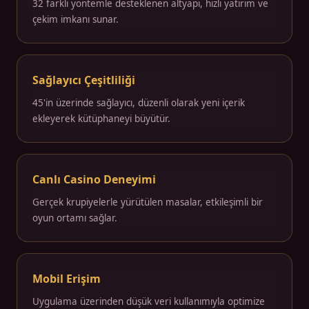
32 farklı yöntemle desteklenen altyapı, hızlı yatırım ve
çekim imkanı sunar.
Sağlayıcı Çeşitliliği
45'in üzerinde sağlayıcı, düzenli olarak yeni içerik
ekleyerek kütüphaneyi büyütür.
Canlı Casino Deneyimi
Gerçek krupiyelerle yürütülen masalar, etkileşimli bir
oyun ortamı sağlar.
Mobil Erişim
Uygulama üzerinden düşük veri kullanımıyla optimize