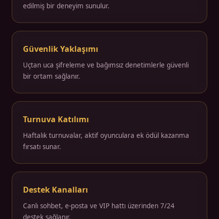
edilmiş bir deneyim sunulur.
Güvenlik Yaklaşımı
Uçtan uca şifreleme ve bağımsız denetimlerle güvenli
bir ortam sağlanır.
Turnuva Katılımı
Haftalık turnuvalar, aktif oyunculara ek ödül kazanma
fırsatı sunar.
Destek Kanalları
Canlı sohbet, e-posta ve VIP hattı üzerinden 7/24
destek sağlanır.