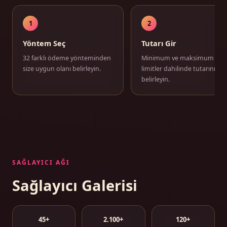
1
2
Yöntem Seç
Tutarı Gir
32 farklı ödeme yönteminden
Minimum ve maksimum
size uygun olanı belirleyin.
limitler dahilinde tutarınızı
belirleyin.
SAĞLAYICI AĞI
Sağlayıcı Galerisi
45+
2.100+
120+