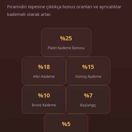
Piramidin tepesine çıktıkça bonus oranları ve ayrıcalıklar
kademeli olarak artar.
%25
Platin Kademe Bonusu
%18
%15
Altın Kademe
Gümüş Kademe
%10
%7
Bronz Kademe
Başlangıç
%5