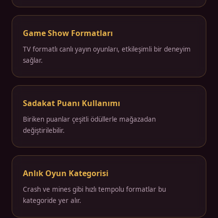
Game Show Formatları
TV formatlı canlı yayın oyunları, etkileşimli bir deneyim
sağlar.
Sadakat Puanı Kullanımı
Biriken puanlar çeşitli ödüllerle mağazadan
değiştirilebilir.
Anlık Oyun Kategorisi
Crash ve mines gibi hızlı tempolu formatlar bu
kategoride yer alır.