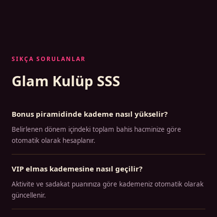
SIKÇA SORULANLAR
Glam Kulüp SSS
Bonus piramidinde kademe nasıl yükselir?
Belirlenen dönem içindeki toplam bahis hacminize göre
otomatik olarak hesaplanır.
VIP elmas kademesine nasıl geçilir?
Aktivite ve sadakat puanınıza göre kademeniz otomatik olarak
güncellenir.