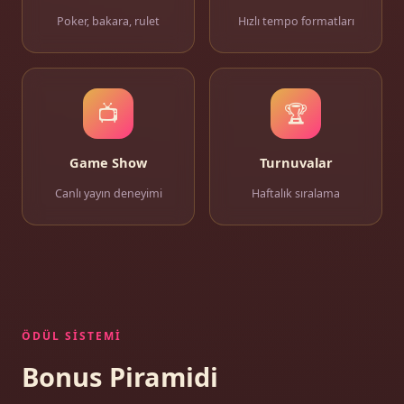
Poker, bakara, rulet
Hızlı tempo formatları
📺
🏆
Game Show
Turnuvalar
Canlı yayın deneyimi
Haftalık sıralama
ÖDÜL SISTEMI
Bonus Piramidi