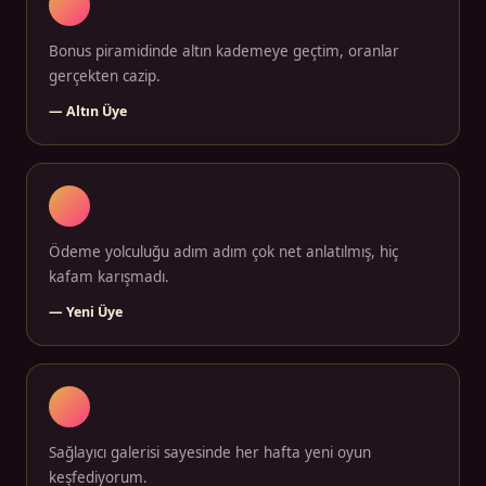
Bonus piramidinde altın kademeye geçtim, oranlar
gerçekten cazip.
— Altın Üye
Ödeme yolculuğu adım adım çok net anlatılmış, hiç
kafam karışmadı.
— Yeni Üye
Sağlayıcı galerisi sayesinde her hafta yeni oyun
keşfediyorum.