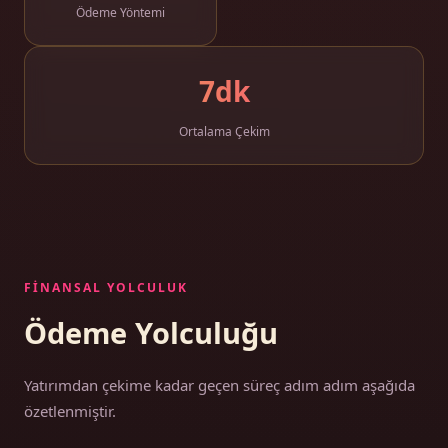
Ödeme Yöntemi
7dk
Ortalama Çekim
FINANSAL YOLCULUK
Ödeme Yolculuğu
Yatırımdan çekime kadar geçen süreç adım adım aşağıda
özetlenmiştir.