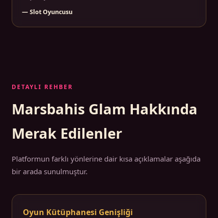
— Slot Oyuncusu
DETAYLI REHBER
Marsbahis Glam Hakkında
Merak Edilenler
Platformun farklı yönlerine dair kısa açıklamalar aşağıda
bir arada sunulmuştur.
Oyun Kütüphanesi Genişliği