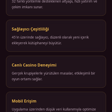
32 farklı yöntemle desteklenen altyapı, hızlı yatırım ve
çekim imkanı sunar.
Sağlayıcı Çeşitliliği
45'in üzerinde sağlayıcı, düzenli olarak yeni içerik
ekleyerek kütüphaneyi büyütür.
Canlı Casino Deneyimi
Gerçek krupiyelerle yürütülen masalar, etkileşimli bir
oyun ortamı sağlar.
Mobil Erişim
Uygulama üzerinden düşük veri kullanımıyla optimize