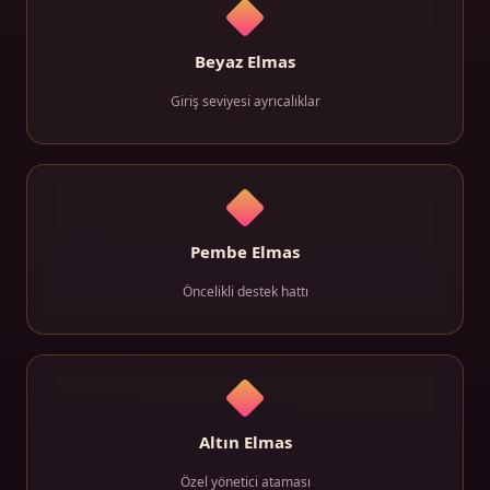
Beyaz Elmas
Giriş seviyesi ayrıcalıklar
Pembe Elmas
Öncelikli destek hattı
Altın Elmas
Özel yönetici ataması