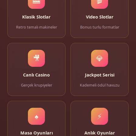
🎰
🎬
Klasik Slotlar
Video Slotlar
Retro temalı makineler
Bonus turlu formatlar
🎥
💎
Canlı Casino
Jackpot Serisi
Gerçek krupiyeler
Kademeli ödül havuzu
♠️
⚡
Masa Oyunları
Anlık Oyunlar