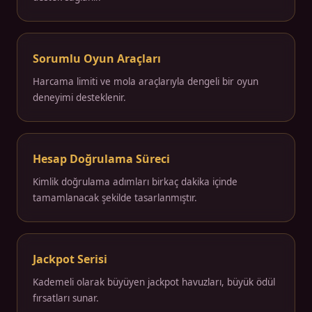
Sorumlu Oyun Araçları
Harcama limiti ve mola araçlarıyla dengeli bir oyun
deneyimi desteklenir.
Hesap Doğrulama Süreci
Kimlik doğrulama adımları birkaç dakika içinde
tamamlanacak şekilde tasarlanmıştır.
Jackpot Serisi
Kademeli olarak büyüyen jackpot havuzları, büyük ödül
fırsatları sunar.