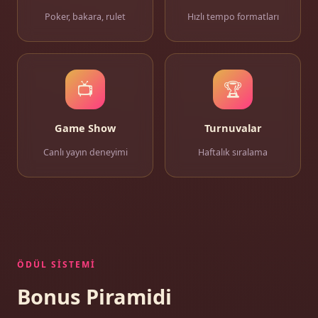
Poker, bakara, rulet
Hızlı tempo formatları
📺
🏆
Game Show
Turnuvalar
Canlı yayın deneyimi
Haftalık sıralama
ÖDÜL SISTEMI
Bonus Piramidi