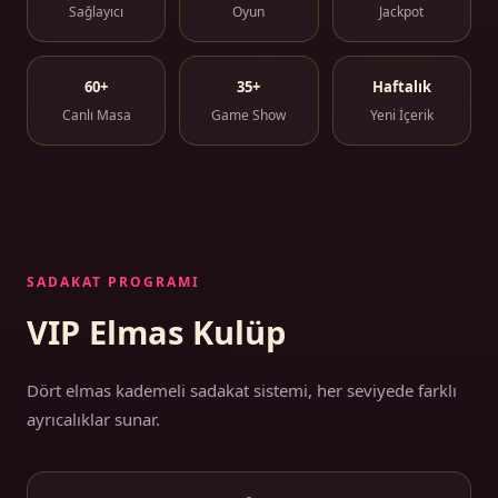
Sağlayıcı
Oyun
Jackpot
60+
35+
Haftalık
Canlı Masa
Game Show
Yeni İçerik
SADAKAT PROGRAMI
VIP Elmas Kulüp
Dört elmas kademeli sadakat sistemi, her seviyede farklı
ayrıcalıklar sunar.