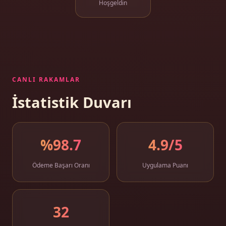
Hoşgeldin
CANLI RAKAMLAR
İstatistik Duvarı
%98.7
4.9/5
Ödeme Başarı Oranı
Uygulama Puanı
32