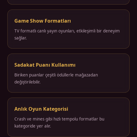
Game Show Formatları
TV formatlı canlı yayın oyunları, etkileşimli bir deneyim
sağlar.
Sadakat Puanı Kullanımı
Biriken puanlar çeşitli ödüllerle mağazadan
değiştirilebilir.
Anlık Oyun Kategorisi
Crash ve mines gibi hızlı tempolu formatlar bu
kategoride yer alır.