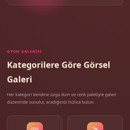
OYUN GALERISI
Kategorilere Göre Görsel
Galeri
Her kategori kendine özgü ikon ve renk paletiyle galeri
düzeninde sunulur, aradığınızı hızlıca bulun.