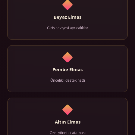
Beyaz Elmas
Giriş seviyesi ayrıcalıklar
Pembe Elmas
Öncelikli destek hattı
Altın Elmas
Özel yönetici ataması