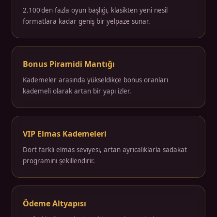
2.100'den fazla oyun başlığı, klasikten yeni nesil
formatlara kadar geniş bir yelpaze sunar.
Bonus Piramidi Mantığı
Kademeler arasında yükseldikçe bonus oranları
kademeli olarak artan bir yapı izler.
VIP Elmas Kademeleri
Dört farklı elmas seviyesi, artan ayrıcalıklarla sadakat
programını şekillendirir.
Ödeme Altyapısı