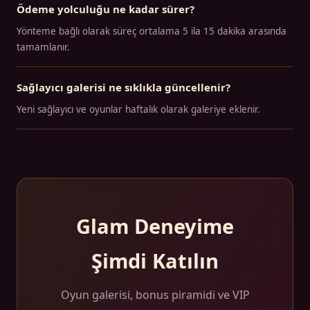
Ödeme yolculuğu ne kadar sürer?
Yönteme bağlı olarak süreç ortalama 5 ila 15 dakika arasında
tamamlanır.
Sağlayıcı galerisi ne sıklıkla güncellenir?
Yeni sağlayıcı ve oyunlar haftalık olarak galeriye eklenir.
Glam Deneyime
Şimdi Katılın
Oyun galerisi, bonus piramidi ve VIP