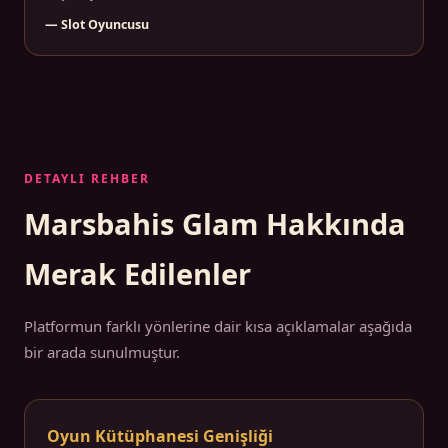
— Slot Oyuncusu
DETAYLI REHBER
Marsbahis Glam Hakkında
Merak Edilenler
Platformun farklı yönlerine dair kısa açıklamalar aşağıda
bir arada sunulmuştur.
Oyun Kütüphanesi Genişliği