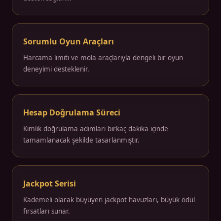
Sorumlu Oyun Araçları
Harcama limiti ve mola araçlarıyla dengeli bir oyun
deneyimi desteklenir.
Hesap Doğrulama Süreci
Kimlik doğrulama adımları birkaç dakika içinde
tamamlanacak şekilde tasarlanmıştır.
Jackpot Serisi
Kademeli olarak büyüyen jackpot havuzları, büyük ödül
fırsatları sunar.