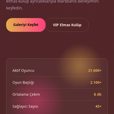
elmas kulüp ayrıcalıklarıyla Marsbahis deneyimini
keşfedin.
Galeriyi Keşfet
VIP Elmas Kulüp
Aktif Oyuncu
21.600+
Oyun Başlığı
2.100+
Ortalama Çekim
8 dk
Sağlayıcı Sayısı
45+