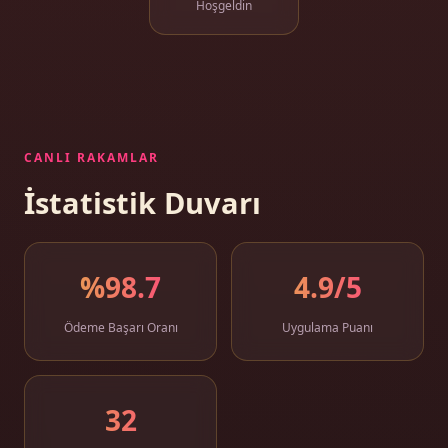
Hoşgeldin
CANLI RAKAMLAR
İstatistik Duvarı
%98.7
4.9/5
Ödeme Başarı Oranı
Uygulama Puanı
32