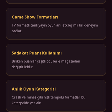
Game Show Formatları
TV formatlı canlı yayın oyunları, etkileşimli bir deneyim
sağlar.
Sadakat Puanı Kullanımı
Biriken puanlar çeşitli ödüllerle mağazadan
değiştirilebilir.
Anlık Oyun Kategorisi
Crash ve mines gibi hızlı tempolu formatlar bu
kategoride yer alır.