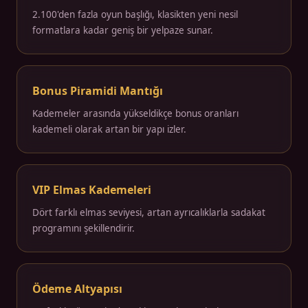
2.100'den fazla oyun başlığı, klasikten yeni nesil
formatlara kadar geniş bir yelpaze sunar.
Bonus Piramidi Mantığı
Kademeler arasında yükseldikçe bonus oranları
kademeli olarak artan bir yapı izler.
VIP Elmas Kademeleri
Dört farklı elmas seviyesi, artan ayrıcalıklarla sadakat
programını şekillendirir.
Ödeme Altyapısı