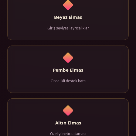
Beyaz Elmas
Giriş seviyesi ayrıcalıklar
Pembe Elmas
Öncelikli destek hattı
Altın Elmas
Özel yönetici ataması