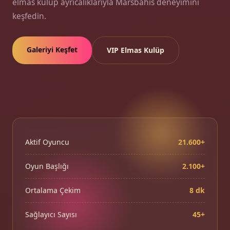
elmas kulüp ayrıcalıklarıyla Marsbahis deneyimini
keşfedin.
Galeriyi Keşfet
VIP Elmas Kulüp
Aktif Oyuncu
21.600+
Oyun Başlığı
2.100+
Ortalama Çekim
8 dk
Sağlayıcı Sayısı
45+