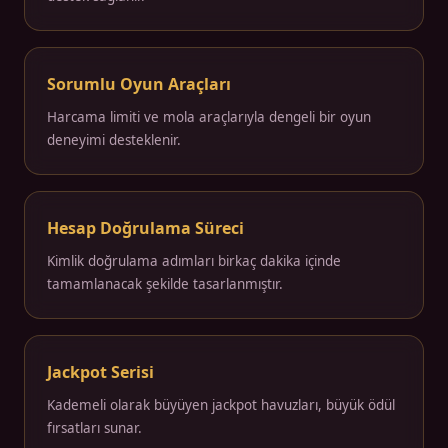
Sorumlu Oyun Araçları
Harcama limiti ve mola araçlarıyla dengeli bir oyun
deneyimi desteklenir.
Hesap Doğrulama Süreci
Kimlik doğrulama adımları birkaç dakika içinde
tamamlanacak şekilde tasarlanmıştır.
Jackpot Serisi
Kademeli olarak büyüyen jackpot havuzları, büyük ödül
fırsatları sunar.