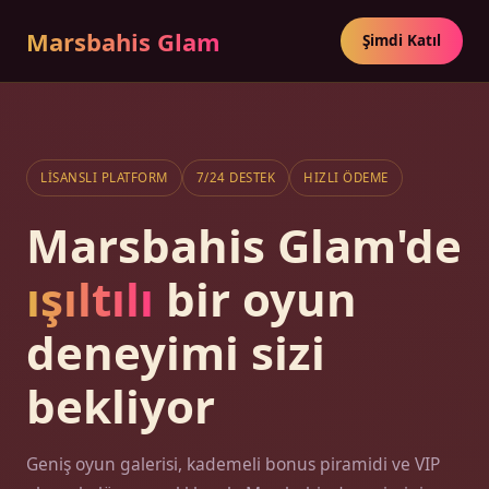
Marsbahis Glam
Şimdi Katıl
LISANSLI PLATFORM
7/24 DESTEK
HIZLI ÖDEME
Marsbahis Glam'de
ışıltılı
bir oyun
deneyimi sizi
bekliyor
Geniş oyun galerisi, kademeli bonus piramidi ve VIP