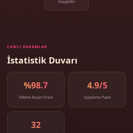
Hoşgeldin
CANLI RAKAMLAR
İstatistik Duvarı
%98.7
4.9/5
Ödeme Başarı Oranı
Uygulama Puanı
32