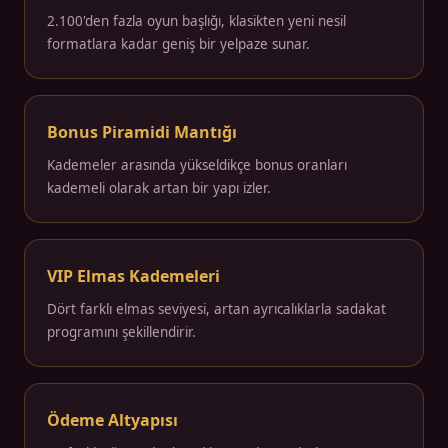
2.100'den fazla oyun başlığı, klasikten yeni nesil
formatlara kadar geniş bir yelpaze sunar.
Bonus Piramidi Mantığı
Kademeler arasında yükseldikçe bonus oranları
kademeli olarak artan bir yapı izler.
VIP Elmas Kademeleri
Dört farklı elmas seviyesi, artan ayrıcalıklarla sadakat
programını şekillendirir.
Ödeme Altyapısı