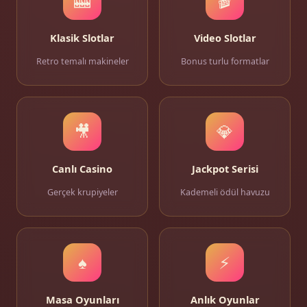
🎰
🎬
Klasik Slotlar
Video Slotlar
Retro temalı makineler
Bonus turlu formatlar
🎥
💎
Canlı Casino
Jackpot Serisi
Gerçek krupiyeler
Kademeli ödül havuzu
♠️
⚡
Masa Oyunları
Anlık Oyunlar