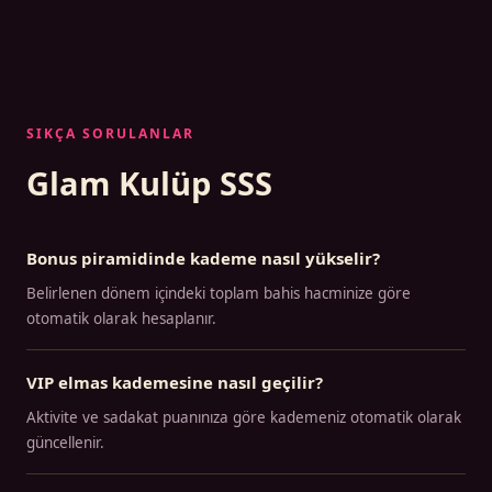
SIKÇA SORULANLAR
Glam Kulüp SSS
Bonus piramidinde kademe nasıl yükselir?
Belirlenen dönem içindeki toplam bahis hacminize göre
otomatik olarak hesaplanır.
VIP elmas kademesine nasıl geçilir?
Aktivite ve sadakat puanınıza göre kademeniz otomatik olarak
güncellenir.