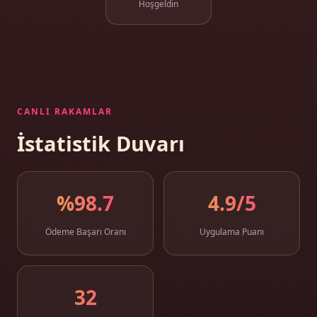
Hoşgeldin
CANLI RAKAMLAR
İstatistik Duvarı
%98.7
4.9/5
Ödeme Başarı Oranı
Uygulama Puanı
32