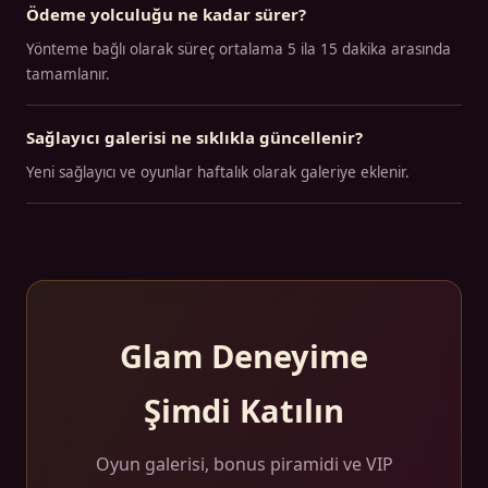
Ödeme yolculuğu ne kadar sürer?
Yönteme bağlı olarak süreç ortalama 5 ila 15 dakika arasında
tamamlanır.
Sağlayıcı galerisi ne sıklıkla güncellenir?
Yeni sağlayıcı ve oyunlar haftalık olarak galeriye eklenir.
Glam Deneyime
Şimdi Katılın
Oyun galerisi, bonus piramidi ve VIP