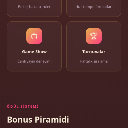
Poker, bakara, rulet
Hızlı tempo formatları
📺
🏆
Game Show
Turnuvalar
Canlı yayın deneyimi
Haftalık sıralama
ÖDÜL SISTEMI
Bonus Piramidi