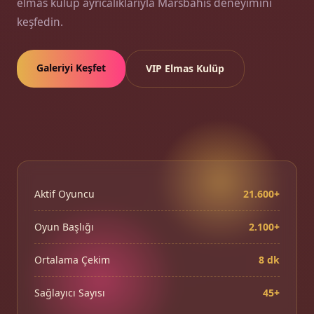
elmas kulüp ayrıcalıklarıyla Marsbahis deneyimini
keşfedin.
Galeriyi Keşfet
VIP Elmas Kulüp
Aktif Oyuncu
21.600+
Oyun Başlığı
2.100+
Ortalama Çekim
8 dk
Sağlayıcı Sayısı
45+