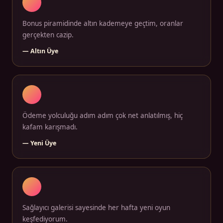
Bonus piramidinde altın kademeye geçtim, oranlar
gerçekten cazip.
— Altın Üye
Ödeme yolculuğu adım adım çok net anlatılmış, hiç
kafam karışmadı.
— Yeni Üye
Sağlayıcı galerisi sayesinde her hafta yeni oyun
keşfediyorum.