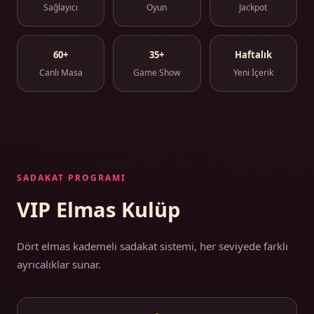
Sağlayıcı
Oyun
Jackpot
60+
35+
Haftalık
Canlı Masa
Game Show
Yeni İçerik
SADAKAT PROGRAMI
VIP Elmas Kulüp
Dört elmas kademeli sadakat sistemi, her seviyede farklı
ayrıcalıklar sunar.