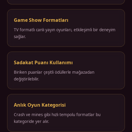
Game Show Formatları
TV formatlı canlı yayın oyunları, etkileşimli bir deneyim
sağlar.
Sadakat Puanı Kullanımı
Biriken puanlar çeşitli ödüllerle mağazadan
değiştirilebilir.
Anlık Oyun Kategorisi
Crash ve mines gibi hızlı tempolu formatlar bu
kategoride yer alır.