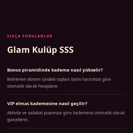
SIKÇA SORULANLAR
Glam Kulüp SSS
Bonus piramidinde kademe nasıl yükselir?
Belirlenen dönem içindeki toplam bahis hacminize göre
otomatik olarak hesaplanır.
VIP elmas kademesine nasıl geçilir?
Aktivite ve sadakat puanınıza göre kademeniz otomatik olarak
güncellenir.