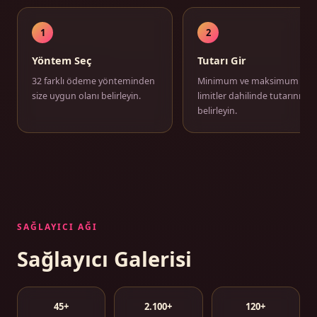
1
2
Yöntem Seç
Tutarı Gir
32 farklı ödeme yönteminden
Minimum ve maksimum
size uygun olanı belirleyin.
limitler dahilinde tutarınızı
belirleyin.
SAĞLAYICI AĞI
Sağlayıcı Galerisi
45+
2.100+
120+