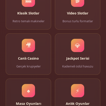
🎰
🎬
Klasik Slotlar
Video Slotlar
Retro temalı makineler
Bonus turlu formatlar
🎥
💎
Canlı Casino
Jackpot Serisi
Gerçek krupiyeler
Kademeli ödül havuzu
♠️
⚡
Masa Oyunları
Anlık Oyunlar