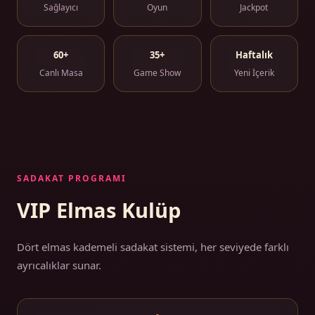
Sağlayıcı
Oyun
Jackpot
60+
35+
Haftalık
Canlı Masa
Game Show
Yeni İçerik
SADAKAT PROGRAMI
VIP Elmas Kulüp
Dört elmas kademeli sadakat sistemi, her seviyede farklı
ayrıcalıklar sunar.