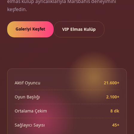
elmas kulüp ayrıcalıklarıyla Marsbahis deneyimini
keşfedin.
Galeriyi Keşfet
VIP Elmas Kulüp
Aktif Oyuncu
21.600+
Oyun Başlığı
2.100+
Ortalama Çekim
8 dk
Sağlayıcı Sayısı
45+