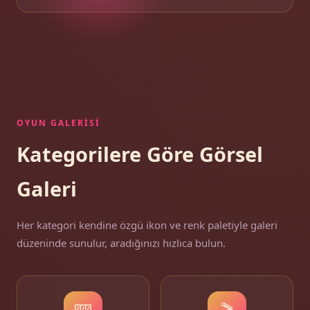
OYUN GALERISI
Kategorilere Göre Görsel
Galeri
Her kategori kendine özgü ikon ve renk paletiyle galeri
düzeninde sunulur, aradığınızı hızlıca bulun.