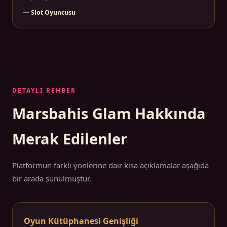
— Slot Oyuncusu
DETAYLI REHBER
Marsbahis Glam Hakkında
Merak Edilenler
Platformun farklı yönlerine dair kısa açıklamalar aşağıda
bir arada sunulmuştur.
Oyun Kütüphanesi Genişliği