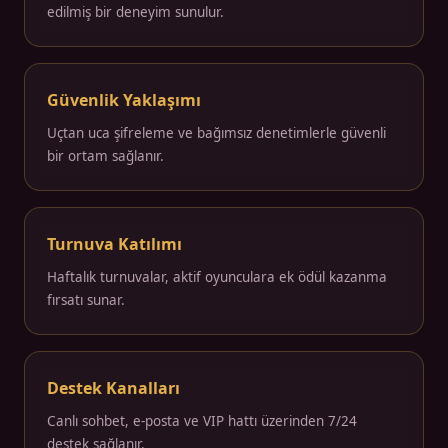
edilmiş bir deneyim sunulur.
Güvenlik Yaklaşımı
Uçtan uca şifreleme ve bağımsız denetimlerle güvenli
bir ortam sağlanır.
Turnuva Katılımı
Haftalık turnuvalar, aktif oyunculara ek ödül kazanma
fırsatı sunar.
Destek Kanalları
Canlı sohbet, e-posta ve VIP hattı üzerinden 7/24
destek sağlanır.