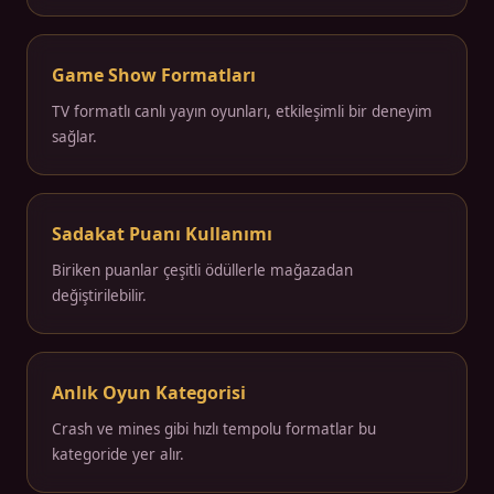
Game Show Formatları
TV formatlı canlı yayın oyunları, etkileşimli bir deneyim
sağlar.
Sadakat Puanı Kullanımı
Biriken puanlar çeşitli ödüllerle mağazadan
değiştirilebilir.
Anlık Oyun Kategorisi
Crash ve mines gibi hızlı tempolu formatlar bu
kategoride yer alır.