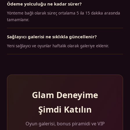
Ödeme yolculuğu ne kadar sürer?
Yönteme bağlı olarak süreç ortalama 5 ila 15 dakika arasında
tamamlanır.
Sağlayıcı galerisi ne sıklıkla güncellenir?
Yeni sağlayıcı ve oyunlar haftalık olarak galeriye eklenir.
Glam Deneyime
Şimdi Katılın
Oyun galerisi, bonus piramidi ve VIP