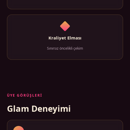
Kraliyet Elması
Sınırsız öncelikli çekim
ÜYE GÖRÜŞLERI
Glam Deneyimi