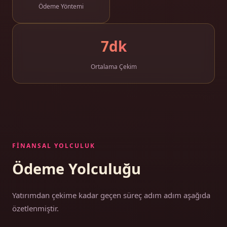
Ödeme Yöntemi
7dk
Ortalama Çekim
FINANSAL YOLCULUK
Ödeme Yolculuğu
Yatırımdan çekime kadar geçen süreç adım adım aşağıda
özetlenmiştir.