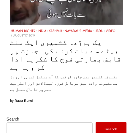
HUMAN RIGHTS
/
INDIA
/
KASHMIR
/
NAYADAUR MEDIA
/
URDU
/
VIDEO
POSTED
AUGUST 17, 2019
JANUARY
ON
28,
ایک بوڑھا کشمیری ایک منٹ
2023
بیٹے سے بات کرنے کی اجازت پر
قابض بھارتی فوج کا شکریہ ادا
کر رہا ہے
مقبوضہ کشمیر میں جاری کرفیو کا آج مسلسل تیرہواں روز
ہے مقبوضہ وادی میں موبائل فون، لینڈ لائن اور انٹرنیٹ
سروس تاحال معطل ہے…
by
Raza Rumi
Search
Search