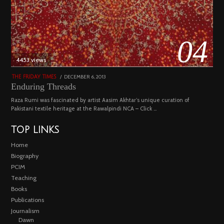
04
4453 views
POSTED
DECEMBER 6, 2013
FEBRUARY
THE FRIDAY TIMES
ON
18,
Enduring Threads
2023
Raza Rumi was fascinated by artist Aasim Akhtar’s unique curation of
Pakistani textile heritage at the Rawalpindi NCA – Click …
TOP LINKS
Home
Biography
PCIM
Teaching
Books
Publications
Journalism
Dawn