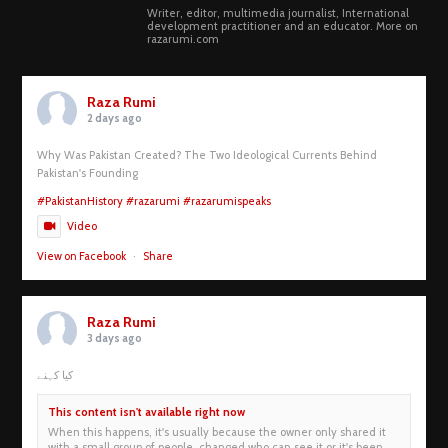
Writer, editor, multimedia journalist, International
development practitioner and an educator. More on
razarumi.com
Raza Rumi
2 days ago
Why Was Pakistan Created? The Two Ideological Currents Behind
Pakistan's Founding
#PakistanHistory
#razarumi
#razarumispeaks
Video
View on Facebook
·
Share
Raza Rumi
3 days ago
کیا کہنے
This content isn't available right now
When this happens, it's usually because the owner only shared it
with a small group of people, changed who can see it or it's been