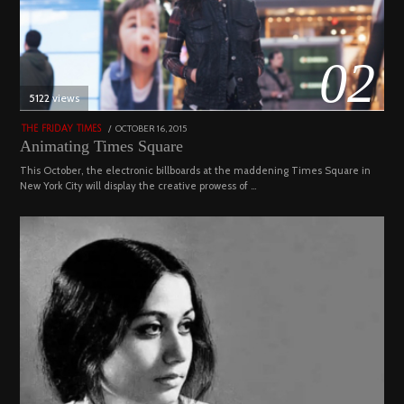
02
5122 views
POSTED
OCTOBER 16, 2015
NOVEMBER
THE FRIDAY TIMES
ON
19,
Animating Times Square
2022
This October, the electronic billboards at the maddening Times Square in
New York City will display the creative prowess of …