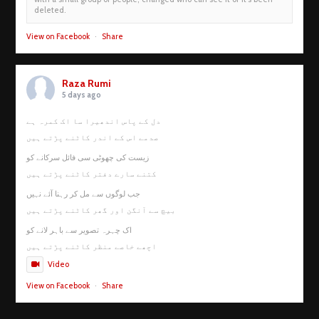
deleted.
View on Facebook
·
Share
Raza Rumi
5 days ago
دل کے پاس اندھیرا سا اک کمرہ ہے
صدمے اس کے اندر کاٹنے پڑتے ہیں
زیست کی چھوٹی سی فائل سرکانے کو
کتنے سارے دفتر کاٹنے پڑتے ہیں
جب لوگوں سے مل کر رہنا آئے نہیں
بیچ سے آنگن اور گھر کاٹنے پڑتے ہیں
اک چہرہ تصویر سے باہر لانے کو
اچھے خاصے منظر کاٹنے پڑتے ہیں
Video
View on Facebook
·
Share