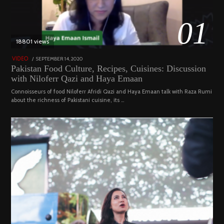
01
18801 views
POSTED
SEPTEMBER 14, 2020
FEBRUARY
VIDEO
ON
19,
Pakistan Food Culture, Recipes, Cuisines: Discussion
2023
with Niloferr Qazi and Haya Emaan
Connoisseurs of food Niloferr Afridi Qazi and Haya Emaan talk with Raza Rumi
about the richness of Pakistani cuisine, its …