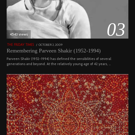
03
4543 views
POSTED
OCTOBER 2, 2009
DECEMBER
THE FRIDAY TIMES
ON
29,
Remembering Parveen Shakir (1952-1994)
2022
Parveen Shakir (1952-1994) has defined the sensibilities of several
generations and beyond. At the relatively young age of 42 years, …