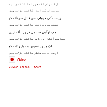
دل کے پاس اندھیرا سا اک کمرہ ہے
صدمے اس کے اندر کاٹنے پڑتے ہیں
زیست کی چھوٹی سی فائل سرکانے کو
کتنے سارے دفتر کاٹنے پڑتے ہیں
جب لوگوں سے مل کر رہنا آئے نہیں
بیچ سے آنگن اور گھر کاٹنے پڑتے ہیں
اک چہرہ تصویر سے باہر لانے کو
اچھے خاصے منظر کاٹنے پڑتے ہیں
Video
View on Facebook
·
Share