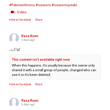
#PakistanHistory
#razarumi
#razarumispeaks
Video
View on Facebook
·
Share
Raza Rumi
3 days ago
کیا کہنے
This content isn't available right now
When this happens, it's usually because the owner only
shared it with a small group of people, changed who can
see it or it's been deleted.
View on Facebook
·
Share
Raza Rumi
5 days ago