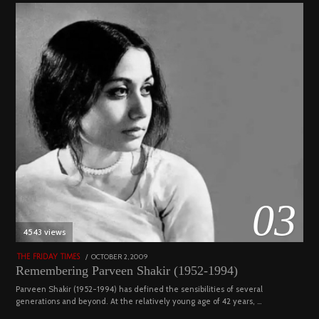
03
4543 views
POSTED
OCTOBER 2, 2009
DECEMBER
THE FRIDAY TIMES
ON
29,
Remembering Parveen Shakir (1952-1994)
2022
Parveen Shakir (1952-1994) has defined the sensibilities of several
generations and beyond. At the relatively young age of 42 years, …