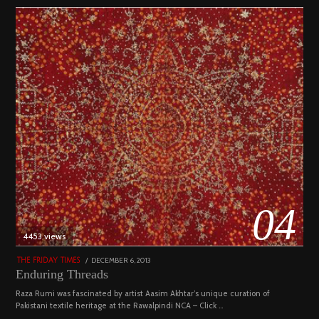
04
4453 views
POSTED
DECEMBER 6, 2013
FEBRUARY
THE FRIDAY TIMES
ON
18,
Enduring Threads
2023
Raza Rumi was fascinated by artist Aasim Akhtar’s unique curation of
Pakistani textile heritage at the Rawalpindi NCA – Click …