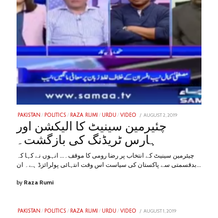
POSTED
AUGUST 2, 2019
JANUARY
PAKISTAN
/
POLITICS
/
RAZA RUMI
/
URDU
/
VIDEO
ON
31,
چئیرمین سینیٹ کا الیکشن اور
2023
ہارس ٹریڈنگ کی بازگشت۔
چیئرمین سینیٹ کے انتخاب پر رضا رومی کا موقف۔… انہوں نے کہا کہ
بدقسمتی سے پاکستان کی سیاست اس وقت انتہائی پولرائزڈ ہے۔ ان…
by
Raza Rumi
POSTED
AUGUST 1, 2019
JANUARY
PAKISTAN
/
POLITICS
/
RAZA RUMI
/
URDU
/
VIDEO
ON