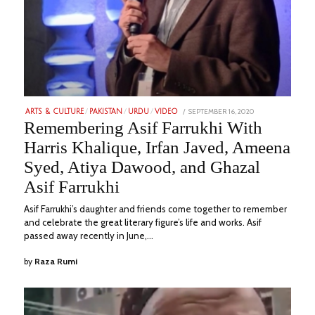
POSTED
SEPTEMBER 16, 2020
JANUARY
ARTS & CULTURE
/
PAKISTAN
/
URDU
/
VIDEO
ON
24,
Remembering Asif Farrukhi With
2023
Harris Khalique, Irfan Javed, Ameena
Syed, Atiya Dawood, and Ghazal
Asif Farrukhi
Asif Farrukhi’s daughter and friends come together to remember
and celebrate the great literary figure’s life and works. Asif
passed away recently in June,…
by
Raza Rumi