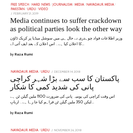
FREE SPEECH
/
HARD NEWS
/
JOURNALISM
/
MEDIA
/
NAYADAUR MEDIA
/
PAKISTAN
/
URDU
/
VIDEO
POSTED
FEBRUARY 21, 2019
FEBRUARY
ON
14,
Media continues to suffer crackdown
2023
as political parties look the other way
وزیر اطلاعات فواد چوہدری نے حال ہی میں سوشل میڈیا پر کریک ڈاؤن
کا اعلان کیا ہے۔ اس اعلان کے بعد ایف آئی اے…
by
Raza Rumi
POSTED
DECEMBER 14, 2018
FEBRUARY
NAYADAUR MEDIA
/
URDU
ON
24,
پاکستان کا سب سے بڑا شہر کراچی
2023
پانی کی شدید کمی کا شکار
اس وقت کراچی کی یومیہ پانی کی ضرورت 1100 ملین گیلن ٹن ہے
لیکن 350 ملین گیلن ٹن فراہم کیا جا رہا ہے۔ اربابِ…
by
Raza Rumi
POSTED
NOVEMBER 26, 2018
FEBRUARY
NAYADAUR MEDIA
/
URDU