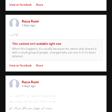
View on Facebook
·
Share
Raza Rumi
3 days ago
کیا کہنے
This content isn't available right now
When this happens, it's usually because the owner only shared it
with a small group of people, changed who can see it or it's been
deleted.
View on Facebook
·
Share
Raza Rumi
4 days ago
دل کے پاس اندھیرا سا اک کمرہ ہے
صدمے اس کے اندر کاٹنے پڑتے ہیں
زیست کی چھوٹی سی فائل سرکانے کو