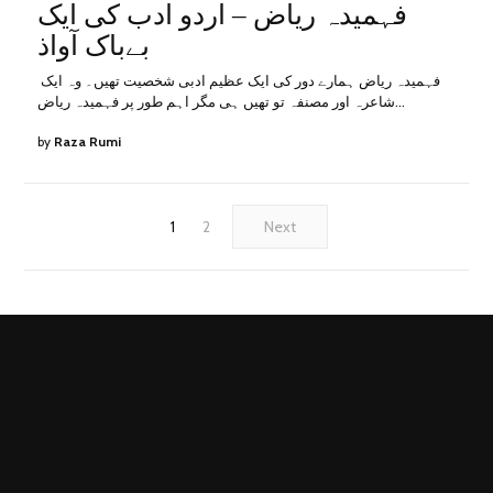
ON
24,
فہمیدہ ریاض – اردو ادب کی ایک
2023
بےباک آواذ
فہمیدہ ریاض ہمارے دور کی ایک عظیم ادبی شخصیت تھیں۔ وہ ایک
شاعرہ اور مصنفہ تو تھیں ہی مگر اہم طور پر فہمیدہ ریاض…
by
Raza Rumi
1
2
Next