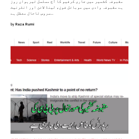
مقبوضہ کشمیر میں جاری کرفیو کا آج مسلسل تیرہواں روز
ہے مقبوضہ وادی میں موبائل فون، لینڈ لائن اور انٹرنیٹ
سروس تاحال معطل ہے…
by
Raza Rumi