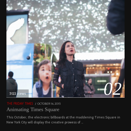
02
5122 views
POSTED
OCTOBER 16, 2015
NOVEMBER
THE FRIDAY TIMES
ON
19,
Animating Times Square
2022
This October, the electronic billboards at the maddening Times Square in
New York City will display the creative prowess of …