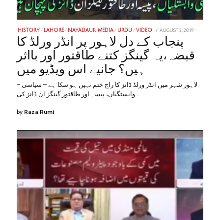
POSTED
AUGUST 2, 2019
FEBRUARY
HISTORY
/
LAHORE
/
NAYADAUR MEDIA
/
URDU
/
VIDEO
ON
1,
پنجاب کے دل لاہور پر انڈر ورلڈ کا
2023
قبضہ،یہ گینگز کتنے طاقتور اور بااثر
ہیں؟ جانیے اس ویڈیو میں
– لاہور شہر میں انڈر ورلڈ ڈانز کا راج ختم نہیں ہو سکا ہے – سیاسی
وابستگیاں، پیسہ اور طاقتور گینگز ان ڈانز کی…
by
Raza Rumi