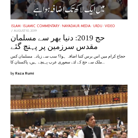
ISLAM
/
ISLAMIC COMMENTARY
/
NAYADAUR MEDIA
/
URDU
/
VIDEO
POSTED
AUGUST 10, 2019
JANUARY
ON
28,
حج 2019: دنیا بھر سے مسلمان
2023
مقدس سرزمین پر پہنچ گئے
حجاج کرام میں اس برس کتنا اضافہ ہوا؟ سب سے زیادہ مسلمان کس
ملک سے حج کے لئے سعوری عرب پہنچے ہیں، پاکستان کا…
by
Raza Rumi