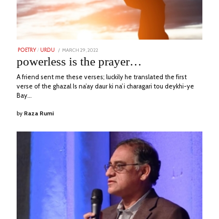
POSTED
MARCH 29, 2022
JULY
POETRY
/
URDU
ON
1,
powerless is the prayer…
2023
A friend sent me these verses; luckily he translated the first
verse of the ghazal Is na’ay daur ki na’i charagari tou deykhi-ye
Bay…
by
Raza Rumi