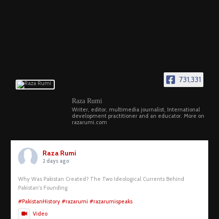
731,331
Raza Rumi
Writer, editor, multimedia journalist, International
development practitioner and an educator. More on
razarumi.com
Raza Rumi
2 days ago
Why Was Pakistan Created? The Two Ideological Currents Behind
Pakistan's Founding
#PakistanHistory
#razarumi
#razarumispeaks
Video