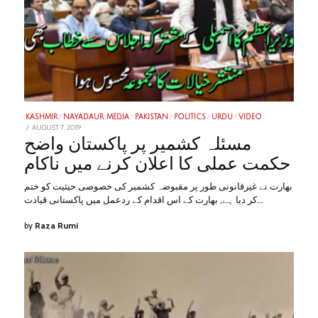
KASHMIR
/
NAYADAUR MEDIA
/
PAKISTAN
/
POLITICS
/
URDU
/
VIDEO
POSTED
AUGUST 7, 2019
JANUARY
ON
28,
مسئلہ کشمیر پر پاکستان واضح
2023
حکمت عملی کا اعلان کرنے میں ناکام
بھارت نے غیرقانونی طور پر مقبوضہ کشمیر کی خصوصی حیثیت کو ختم
کر دیا ہے, بھارت کے اس اقدام کے ردعمل میں پاکستانی قیادت…
by
Raza Rumi