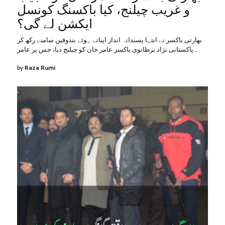
و غریب چیلنج، کیا باکسنگ کونسل
ایکشن لے گی؟
بھارتی باکسر نے انتہا پسندانہ انداز اپناتے ہوئے بندوقیں سامنے رکھ کر
پاکستانی نژاد برطانوی باکسر عامر خان کو چیلنج دیا، جس پر عامر…
by
Raza Rumi