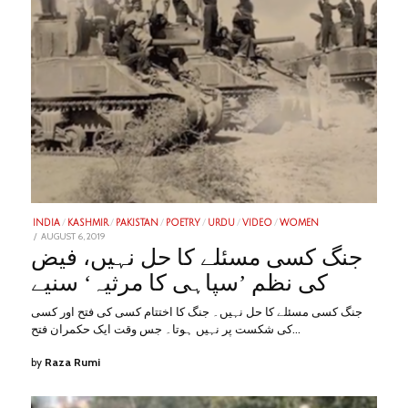
INDIA
/
KASHMIR
/
PAKISTAN
/
POETRY
/
URDU
/
VIDEO
/
WOMEN
POSTED
AUGUST 6, 2019
JANUARY
ON
28,
جنگ کسی مسئلے کا حل نہیں، فیض
2023
کی نظم ’سپاہی کا مرثیہ‘ سنیے
جنگ کسی مسئلے کا حل نہیں۔ جنگ کا اختتام کسی کی فتح اور کسی
کی شکست پر نہیں ہوتا۔ جس وقت ایک حکمران فتح…
by
Raza Rumi