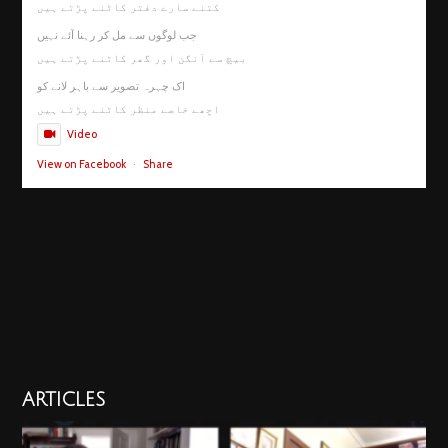
کتنے سارے دفتر کاٹنے پڑتے ہیں
جب لوگوں سے مل کر رہنا آئے نہیں
بیچ سے آنگن اور گھر کاٹنے پڑتے ہیں
اک چہرہ تصویر سے باہر لانے کو
اچھے خاصے منظر کاٹنے پڑتے ہیں
Video
View on Facebook
·
Share
ARTICLES