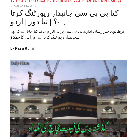
FREE SPEECH
/
GLOBAL ISSUES
/
HUMAN RIGHTS
/
MEDIA
/
URDU
/
VIDEO
POSTED
AUGUST 16, 2019
JANUARY
ON
28,
کیا بی بی سی جانبدار رپورٹنگ کرتا
2023
ہے؟ | نیا دور | اردو
برطانوی خبر رساں ادارے بی بی سی پر یہ الزام عائد کیا جاتا ہے کہ وہ
جانبدار رپورٹنگ کرتا ہے اور اس کا جھکاؤ…
by
Raza Rumi