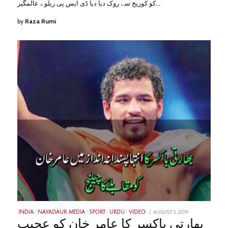
کو کوریج سے روک دیا دیا ڈی ایس پی ریلوے عالمگیر…
by
Raza Rumi
POSTED
AUGUST 3, 2019
JANUARY
INDIA
/
NAYADAUR MEDIA
/
SPORT
/
URDU
/
VIDEO
ON
28,
بھارتی باکسر کا عامر خان کو عجیب
2023