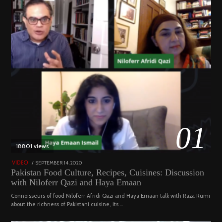
01
18801 views
POSTED
SEPTEMBER 14, 2020
FEBRUARY
VIDEO
ON
19,
Pakistan Food Culture, Recipes, Cuisines: Discussion
2023
with Niloferr Qazi and Haya Emaan
Connoisseurs of food Niloferr Afridi Qazi and Haya Emaan talk with Raza Rumi
about the richness of Pakistani cuisine, its …