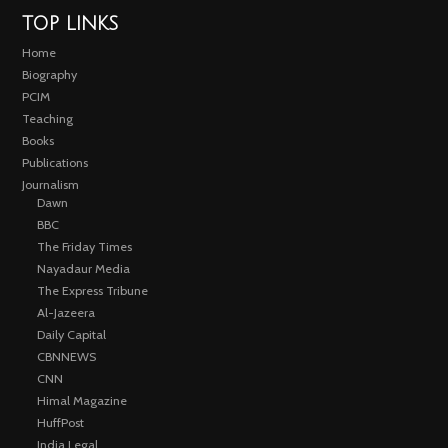
TOP LINKS
Home
Biography
PCIM
Teaching
Books
Publications
Journalism
Dawn
BBC
The Friday Times
Nayadaur Media
The Express Tribune
Al-Jazeera
Daily Capital
CBNNEWS
CNN
Himal Magazine
HuffPost
India Legal