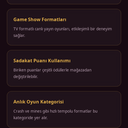
Game Show Formatları
TV formatlı canlı yayın oyunları, etkileşimli bir deneyim
sağlar.
Sadakat Puanı Kullanımı
Biriken puanlar çeşitli ödüllerle mağazadan
değiştirilebilir.
Anlık Oyun Kategorisi
Crash ve mines gibi hızlı tempolu formatlar bu
kategoride yer alır.