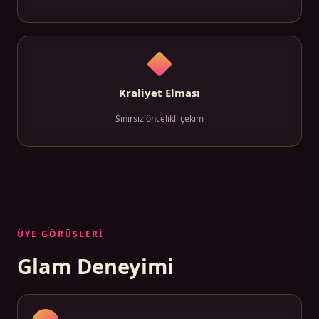
Kraliyet Elması
Sınırsız öncelikli çekim
ÜYE GÖRÜŞLERI
Glam Deneyimi