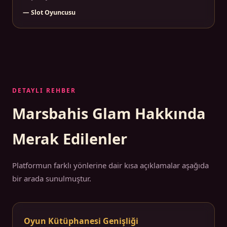
— Slot Oyuncusu
DETAYLI REHBER
Marsbahis Glam Hakkında
Merak Edilenler
Platformun farklı yönlerine dair kısa açıklamalar aşağıda
bir arada sunulmuştur.
Oyun Kütüphanesi Genişliği