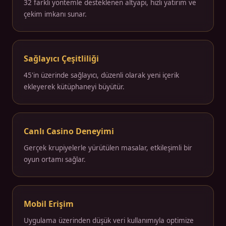
32 farklı yöntemle desteklenen altyapı, hızlı yatırım ve
çekim imkanı sunar.
Sağlayıcı Çeşitliliği
45'in üzerinde sağlayıcı, düzenli olarak yeni içerik
ekleyerek kütüphaneyi büyütür.
Canlı Casino Deneyimi
Gerçek krupiyelerle yürütülen masalar, etkileşimli bir
oyun ortamı sağlar.
Mobil Erişim
Uygulama üzerinden düşük veri kullanımıyla optimize