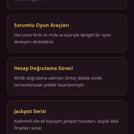
Sorumlu Oyun Araçları
Harcama limiti ve mola araçlarıyla dengeli bir oyun
deneyimi desteklenir.
Hesap Doğrulama Süreci
Kimlik doğrulama adımları birkaç dakika içinde
tamamlanacak şekilde tasarlanmıştır.
Jackpot Serisi
Kademeli olarak büyüyen jackpot havuzları, büyük ödül
fırsatları sunar.