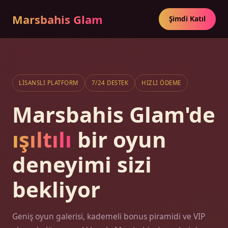
Marsbahis Glam
Şimdi Katıl
LISANSLI PLATFORM
7/24 DESTEK
HIZLI ÖDEME
Marsbahis Glam'de
ışıltılı
bir oyun
deneyimi sizi
bekliyor
Geniş oyun galerisi, kademeli bonus piramidi ve VIP