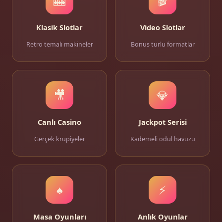
🎰
🎬
Klasik Slotlar
Video Slotlar
Retro temalı makineler
Bonus turlu formatlar
🎥
💎
Canlı Casino
Jackpot Serisi
Gerçek krupiyeler
Kademeli ödül havuzu
♠️
⚡
Masa Oyunları
Anlık Oyunlar