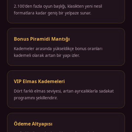
2.100'den fazla oyun başlığı, klasikten yeni nesil
formatlara kadar geniş bir yelpaze sunar.
Bonus Piramidi Mantığı
Kademeler arasında yükseldikçe bonus oranları
kademeli olarak artan bir yapı izler.
VIP Elmas Kademeleri
Dört farklı elmas seviyesi, artan ayrıcalıklarla sadakat
programını şekillendirir.
Ödeme Altyapısı