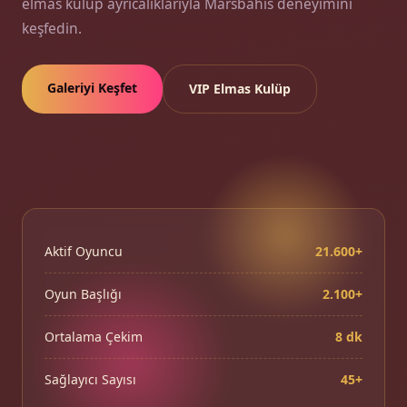
elmas kulüp ayrıcalıklarıyla Marsbahis deneyimini
keşfedin.
Galeriyi Keşfet
VIP Elmas Kulüp
Aktif Oyuncu
21.600+
Oyun Başlığı
2.100+
Ortalama Çekim
8 dk
Sağlayıcı Sayısı
45+