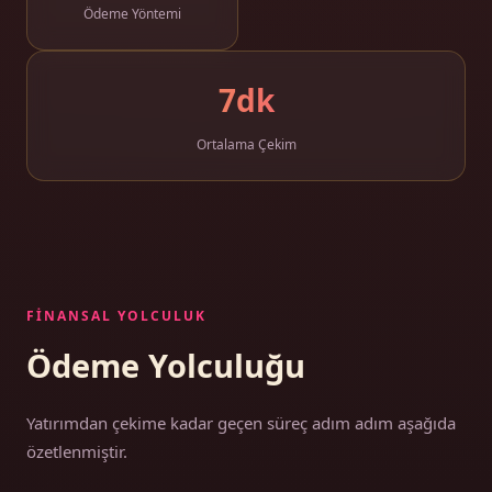
Ödeme Yöntemi
7dk
Ortalama Çekim
FINANSAL YOLCULUK
Ödeme Yolculuğu
Yatırımdan çekime kadar geçen süreç adım adım aşağıda
özetlenmiştir.