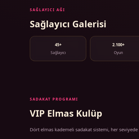
SAĞLAYICI AĞI
Sağlayıcı Galerisi
45+
2.100+
Sağlayıcı
Oyun
SADAKAT PROGRAMI
VIP Elmas Kulüp
Dört elmas kademeli sadakat sistemi, her seviyede fa