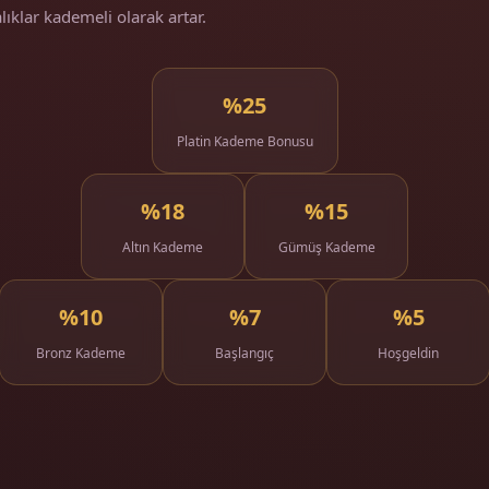
lıklar kademeli olarak artar.
%25
Platin Kademe Bonusu
%18
%15
Altın Kademe
Gümüş Kademe
%10
%7
%5
Bronz Kademe
Başlangıç
Hoşgeldin