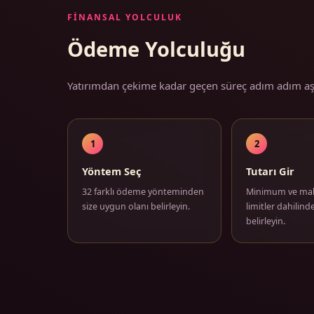
FINANSAL YOLCULUK
Ödeme Yolculuğu
Yatırımdan çekime kadar geçen süreç adım adım aşa
1
2
Yöntem Seç
Tutarı Gir
32 farklı ödeme yönteminden
Minimum ve m
size uygun olanı belirleyin.
limitler dahilinde
belirleyin.