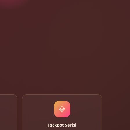
💎
Jackpot Serisi