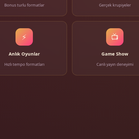
Bonus turlu formatlar
Gerçek krupiyeler
⚡
📺
Anlık Oyunlar
Game Show
Hızlı tempo formatları
Canlı yayın deneyimi