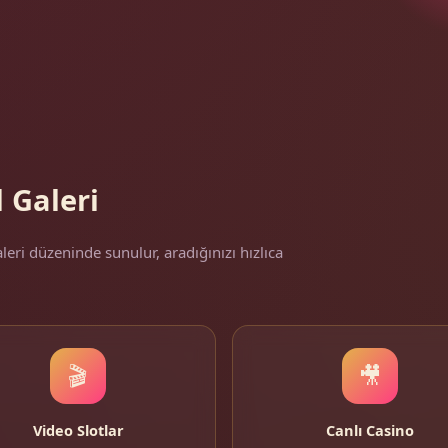
 Galeri
eri düzeninde sunulur, aradığınızı hızlıca
🎬
🎥
Video Slotlar
Canlı Casino