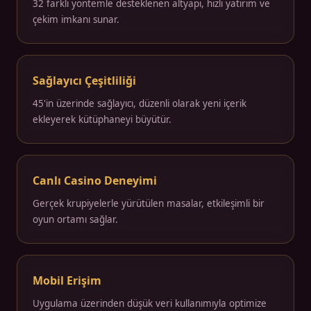
32 farklı yöntemle desteklenen altyapı, hızlı yatırım ve
çekim imkanı sunar.
Sağlayıcı Çeşitliliği
45'in üzerinde sağlayıcı, düzenli olarak yeni içerik
ekleyerek kütüphaneyi büyütür.
Canlı Casino Deneyimi
Gerçek krupiyelerle yürütülen masalar, etkileşimli bir
oyun ortamı sağlar.
Mobil Erişim
Uygulama üzerinden düşük veri kullanımıyla optimize