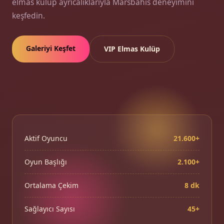
elmas kulüp ayrıcalıklarıyla Marsbahis deneyimini
keşfedin.
Galeriyi Keşfet
VIP Elmas Kulüp
Aktif Oyuncu
21.600+
Oyun Başlığı
2.100+
Ortalama Çekim
8 dk
Sağlayıcı Sayısı
45+