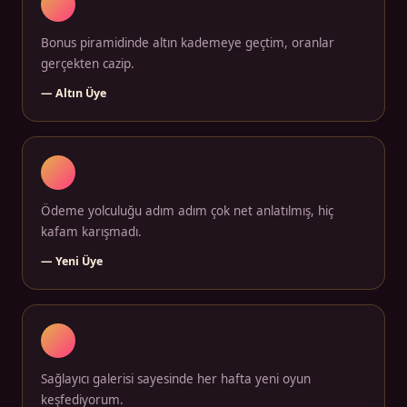
Bonus piramidinde altın kademeye geçtim, oranlar
gerçekten cazip.
— Altın Üye
Ödeme yolculuğu adım adım çok net anlatılmış, hiç
kafam karışmadı.
— Yeni Üye
Sağlayıcı galerisi sayesinde her hafta yeni oyun
keşfediyorum.