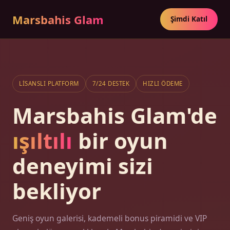
Marsbahis Glam
Şimdi Katıl
LISANSLI PLATFORM
7/24 DESTEK
HIZLI ÖDEME
Marsbahis Glam'de
ışıltılı
bir oyun
deneyimi sizi
bekliyor
Geniş oyun galerisi, kademeli bonus piramidi ve VIP