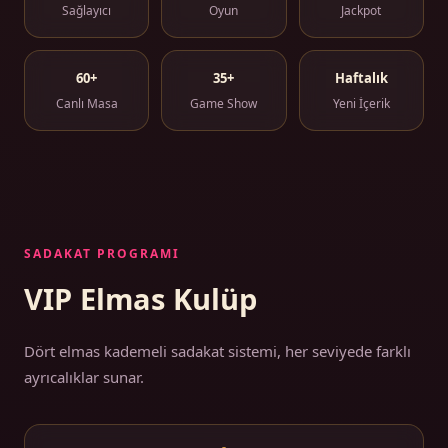
Sağlayıcı
Oyun
Jackpot
60+
35+
Haftalık
Canlı Masa
Game Show
Yeni İçerik
SADAKAT PROGRAMI
VIP Elmas Kulüp
Dört elmas kademeli sadakat sistemi, her seviyede farklı
ayrıcalıklar sunar.