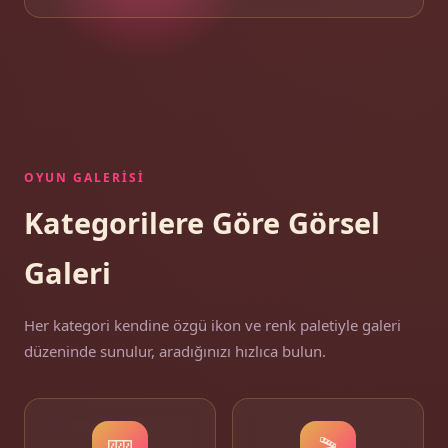
OYUN GALERISI
Kategorilere Göre Görsel
Galeri
Her kategori kendine özgü ikon ve renk paletiyle galeri
düzeninde sunulur, aradığınızı hızlıca bulun.