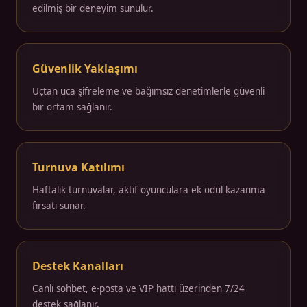
edilmiş bir deneyim sunulur.
Güvenlik Yaklaşımı
Uçtan uca şifreleme ve bağımsız denetimlerle güvenli
bir ortam sağlanır.
Turnuva Katılımı
Haftalık turnuvalar, aktif oyunculara ek ödül kazanma
fırsatı sunar.
Destek Kanalları
Canlı sohbet, e-posta ve VIP hattı üzerinden 7/24
destek sağlanır.