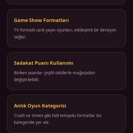
Game Show Formatları
TV formatlı canlı yayın oyunları, etkileşimli bir deneyim
sağlar.
Sadakat Puanı Kullanımı
Biriken puanlar çeşitli ödüllerle mağazadan
değiştirilebilir.
Anlık Oyun Kategorisi
Crash ve mines gibi hızlı tempolu formatlar bu
kategoride yer alır.