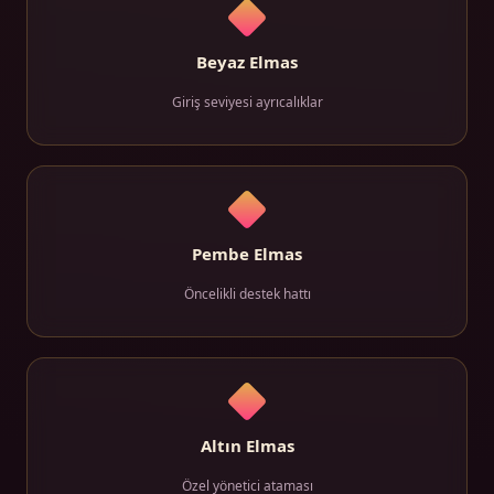
Beyaz Elmas
Giriş seviyesi ayrıcalıklar
Pembe Elmas
Öncelikli destek hattı
Altın Elmas
Özel yönetici ataması