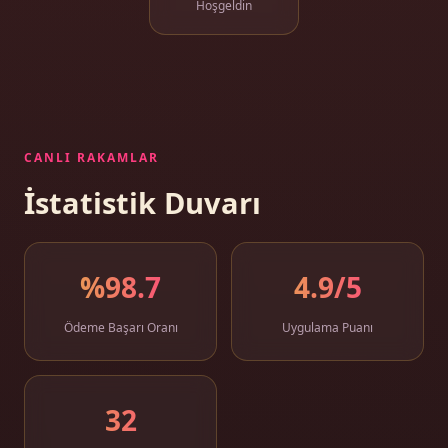
Hoşgeldin
CANLI RAKAMLAR
İstatistik Duvarı
%98.7
4.9/5
Ödeme Başarı Oranı
Uygulama Puanı
32