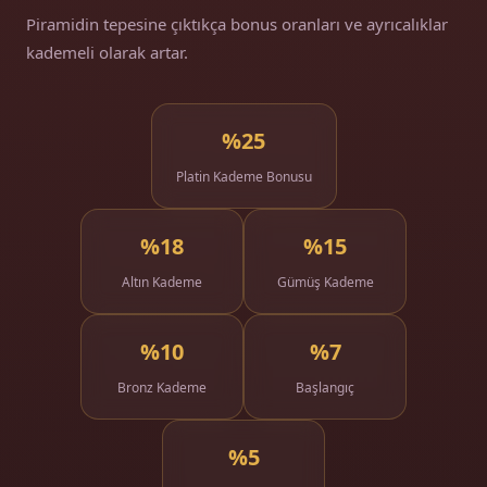
Piramidin tepesine çıktıkça bonus oranları ve ayrıcalıklar
kademeli olarak artar.
%25
Platin Kademe Bonusu
%18
%15
Altın Kademe
Gümüş Kademe
%10
%7
Bronz Kademe
Başlangıç
%5