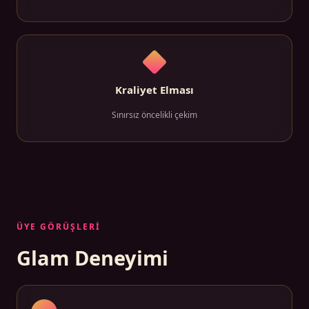
Kraliyet Elması
Sınırsız öncelikli çekim
ÜYE GÖRÜŞLERI
Glam Deneyimi