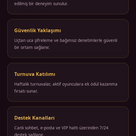
edilmiş bir deneyim sunulur.
Güvenlik Yaklaşımı
Uçtan uca şifreleme ve bağımsız denetimlerle güvenli
bir ortam sağlanır.
Turnuva Katılımı
Haftalık turnuvalar, aktif oyunculara ek ödül kazanma
fırsatı sunar.
Destek Kanalları
Canlı sohbet, e-posta ve VIP hattı üzerinden 7/24
destek sağlanır.