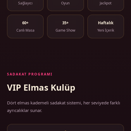
Sağlayıcı
Oyun
Jackpot
60+
35+
Haftalık
Canlı Masa
Game Show
Yeni İçerik
SADAKAT PROGRAMI
VIP Elmas Kulüp
Dört elmas kademeli sadakat sistemi, her seviyede farklı
ayrıcalıklar sunar.