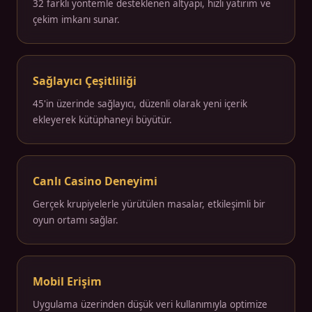
32 farklı yöntemle desteklenen altyapı, hızlı yatırım ve
çekim imkanı sunar.
Sağlayıcı Çeşitliliği
45'in üzerinde sağlayıcı, düzenli olarak yeni içerik
ekleyerek kütüphaneyi büyütür.
Canlı Casino Deneyimi
Gerçek krupiyelerle yürütülen masalar, etkileşimli bir
oyun ortamı sağlar.
Mobil Erişim
Uygulama üzerinden düşük veri kullanımıyla optimize