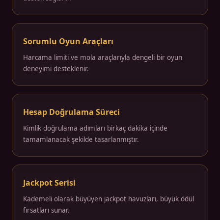
Sorumlu Oyun Araçları
Harcama limiti ve mola araçlarıyla dengeli bir oyun
deneyimi desteklenir.
Hesap Doğrulama Süreci
Kimlik doğrulama adımları birkaç dakika içinde
tamamlanacak şekilde tasarlanmıştır.
Jackpot Serisi
Kademeli olarak büyüyen jackpot havuzları, büyük ödül
fırsatları sunar.