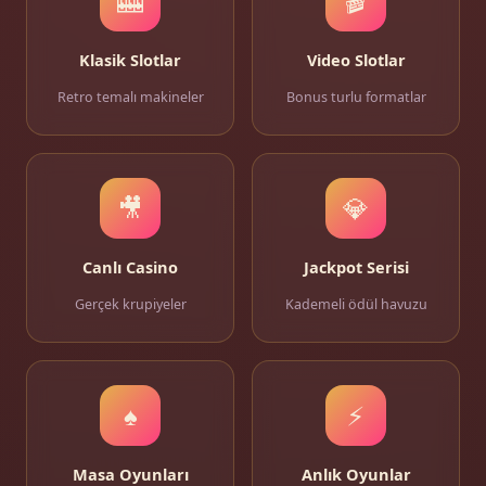
🎰
🎬
Klasik Slotlar
Video Slotlar
Retro temalı makineler
Bonus turlu formatlar
🎥
💎
Canlı Casino
Jackpot Serisi
Gerçek krupiyeler
Kademeli ödül havuzu
♠️
⚡
Masa Oyunları
Anlık Oyunlar