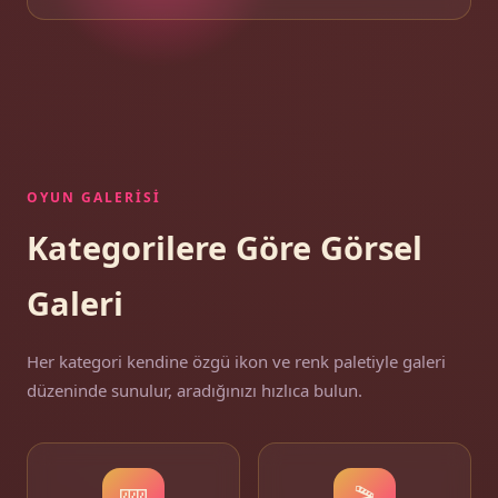
OYUN GALERISI
Kategorilere Göre Görsel
Galeri
Her kategori kendine özgü ikon ve renk paletiyle galeri
düzeninde sunulur, aradığınızı hızlıca bulun.