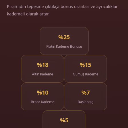
Piramidin tepesine çıktıkça bonus oranları ve ayrıcalıklar
kademeli olarak artar.
%25
Platin Kademe Bonusu
%18
%15
Altın Kademe
Gümüş Kademe
%10
%7
Bronz Kademe
Başlangıç
%5