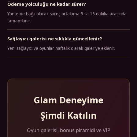
Ödeme yolculuğu ne kadar sürer?
Yönteme bağlı olarak süreç ortalama 5 ila 15 dakika arasında
tamamlanır.
Sağlayıcı galerisi ne sıklıkla güncellenir?
Yeni sağlayıcı ve oyunlar haftalık olarak galeriye eklenir.
Glam Deneyime
Şimdi Katılın
Oyun galerisi, bonus piramidi ve VIP