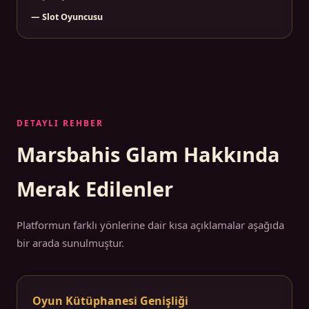
— Slot Oyuncusu
DETAYLI REHBER
Marsbahis Glam Hakkında
Merak Edilenler
Platformun farklı yönlerine dair kısa açıklamalar aşağıda
bir arada sunulmuştur.
Oyun Kütüphanesi Genişliği