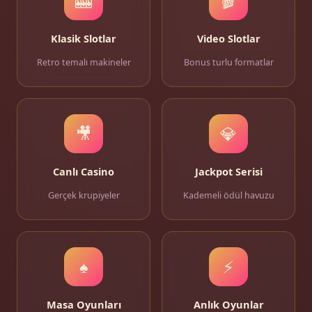
🎰
🎬
Klasik Slotlar
Video Slotlar
Retro temalı makineler
Bonus turlu formatlar
🎥
💎
Canlı Casino
Jackpot Serisi
Gerçek krupiyeler
Kademeli ödül havuzu
♠️
⚡
Masa Oyunları
Anlık Oyunlar