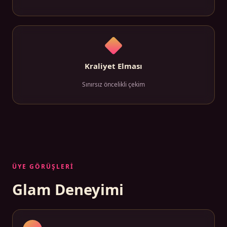
Kraliyet Elması
Sınırsız öncelikli çekim
ÜYE GÖRÜŞLERI
Glam Deneyimi