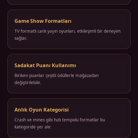
Game Show Formatları
TV formatlı canlı yayın oyunları, etkileşimli bir deneyim
sağlar.
Sadakat Puanı Kullanımı
Biriken puanlar çeşitli ödüllerle mağazadan
değiştirilebilir.
Anlık Oyun Kategorisi
Crash ve mines gibi hızlı tempolu formatlar bu
kategoride yer alır.