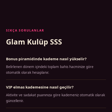
SIKÇA SORULANLAR
Glam Kulüp SSS
Bonus piramidinde kademe nasıl yükselir?
Belirlenen dönem içindeki toplam bahis hacminize göre
otomatik olarak hesaplanır.
VIP elmas kademesine nasıl geçilir?
Aktivite ve sadakat puanınıza göre kademeniz otomatik olarak
güncellenir.