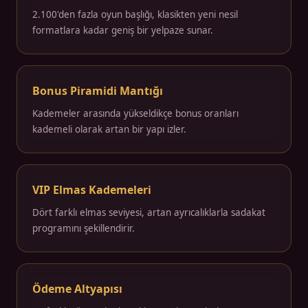
2.100'den fazla oyun başlığı, klasikten yeni nesil
formatlara kadar geniş bir yelpaze sunar.
Bonus Piramidi Mantığı
Kademeler arasında yükseldikçe bonus oranları
kademeli olarak artan bir yapı izler.
VIP Elmas Kademeleri
Dört farklı elmas seviyesi, artan ayrıcalıklarla sadakat
programını şekillendirir.
Ödeme Altyapısı