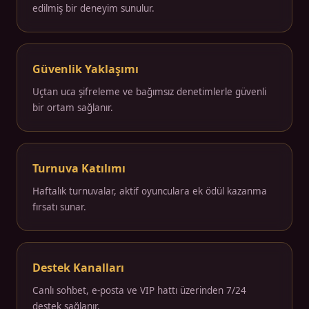
edilmiş bir deneyim sunulur.
Güvenlik Yaklaşımı
Uçtan uca şifreleme ve bağımsız denetimlerle güvenli
bir ortam sağlanır.
Turnuva Katılımı
Haftalık turnuvalar, aktif oyunculara ek ödül kazanma
fırsatı sunar.
Destek Kanalları
Canlı sohbet, e-posta ve VIP hattı üzerinden 7/24
destek sağlanır.