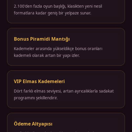
2.100'den fazla oyun başlığı, klasikten yeni nesil
formatlara kadar geniş bir yelpaze sunar.
Bonus Piramidi Mantığı
Kademeler arasında yükseldikçe bonus oranları
kademeli olarak artan bir yapı izler.
VIP Elmas Kademeleri
Dört farklı elmas seviyesi, artan ayrıcalıklarla sadakat
programını şekillendirir.
Ödeme Altyapısı