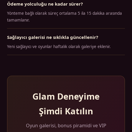
Ödeme yolculuğu ne kadar sürer?
Yönteme bağlı olarak süreç ortalama 5 ila 15 dakika arasında
tamamlanır.
Sağlayıcı galerisi ne sıklıkla güncellenir?
Yeni sağlayıcı ve oyunlar haftalık olarak galeriye eklenir.
Glam Deneyime
Şimdi Katılın
Oyun galerisi, bonus piramidi ve VIP