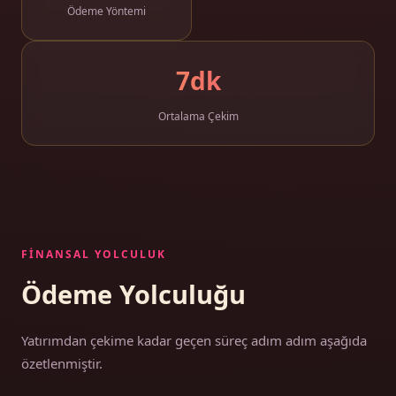
Ödeme Yöntemi
7dk
Ortalama Çekim
FINANSAL YOLCULUK
Ödeme Yolculuğu
Yatırımdan çekime kadar geçen süreç adım adım aşağıda
özetlenmiştir.