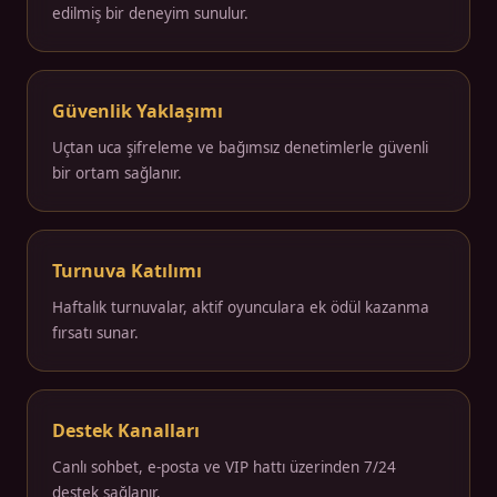
edilmiş bir deneyim sunulur.
Güvenlik Yaklaşımı
Uçtan uca şifreleme ve bağımsız denetimlerle güvenli
bir ortam sağlanır.
Turnuva Katılımı
Haftalık turnuvalar, aktif oyunculara ek ödül kazanma
fırsatı sunar.
Destek Kanalları
Canlı sohbet, e-posta ve VIP hattı üzerinden 7/24
destek sağlanır.