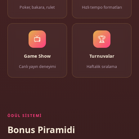
Poker, bakara, rulet
Hızlı tempo formatları
📺
🏆
Game Show
Turnuvalar
Canlı yayın deneyimi
Haftalık sıralama
ÖDÜL SISTEMI
Bonus Piramidi