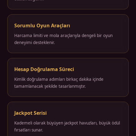
Sorumlu Oyun Araçları
Harcama limiti ve mola araçlarıyla dengeli bir oyun
deneyimi desteklenir.
Hesap Doğrulama Süreci
Kimlik doğrulama adımları birkaç dakika içinde
tamamlanacak şekilde tasarlanmıştır.
Jackpot Serisi
Kademeli olarak büyüyen jackpot havuzları, büyük ödül
fırsatları sunar.