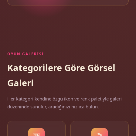
OYUN GALERISI
Kategorilere Göre Görsel
Galeri
Her kategori kendine özgü ikon ve renk paletiyle galeri
düzeninde sunulur, aradığınızı hızlıca bulun.