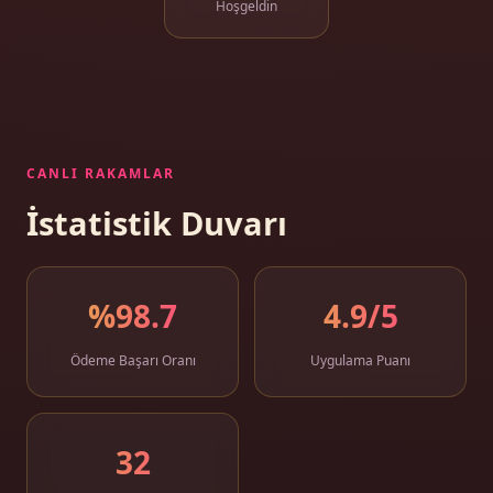
Hoşgeldin
CANLI RAKAMLAR
İstatistik Duvarı
%98.7
4.9/5
Ödeme Başarı Oranı
Uygulama Puanı
32