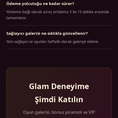
Ödeme yolculuğu ne kadar sürer?
Yönteme bağlı olarak süreç ortalama 5 ila 15 dakika arasında
tamamlanır.
Sağlayıcı galerisi ne sıklıkla güncellenir?
Yeni sağlayıcı ve oyunlar haftalık olarak galeriye eklenir.
Glam Deneyime
Şimdi Katılın
Oyun galerisi, bonus piramidi ve VIP