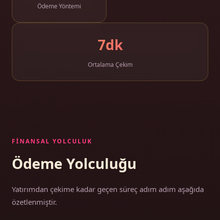
Ödeme Yöntemi
7dk
Ortalama Çekim
FINANSAL YOLCULUK
Ödeme Yolculuğu
Yatırımdan çekime kadar geçen süreç adım adım aşağıda
özetlenmiştir.