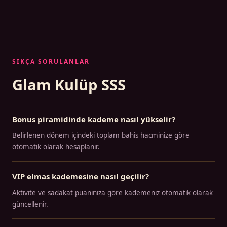
SIKÇA SORULANLAR
Glam Kulüp SSS
Bonus piramidinde kademe nasıl yükselir?
Belirlenen dönem içindeki toplam bahis hacminize göre
otomatik olarak hesaplanır.
VIP elmas kademesine nasıl geçilir?
Aktivite ve sadakat puanınıza göre kademeniz otomatik olarak
güncellenir.