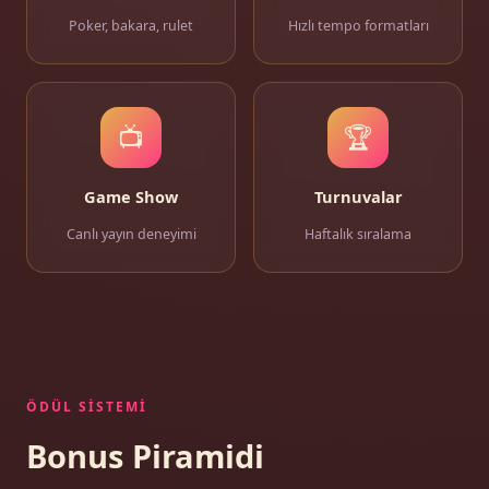
Poker, bakara, rulet
Hızlı tempo formatları
📺
🏆
Game Show
Turnuvalar
Canlı yayın deneyimi
Haftalık sıralama
ÖDÜL SISTEMI
Bonus Piramidi