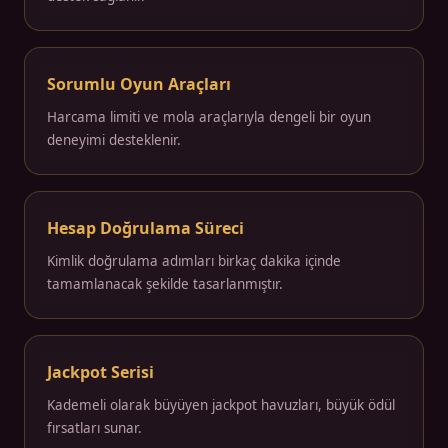
Sorumlu Oyun Araçları
Harcama limiti ve mola araçlarıyla dengeli bir oyun
deneyimi desteklenir.
Hesap Doğrulama Süreci
Kimlik doğrulama adımları birkaç dakika içinde
tamamlanacak şekilde tasarlanmıştır.
Jackpot Serisi
Kademeli olarak büyüyen jackpot havuzları, büyük ödül
fırsatları sunar.