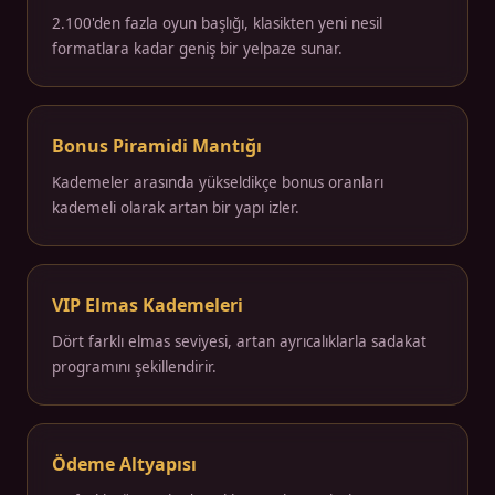
2.100'den fazla oyun başlığı, klasikten yeni nesil
formatlara kadar geniş bir yelpaze sunar.
Bonus Piramidi Mantığı
Kademeler arasında yükseldikçe bonus oranları
kademeli olarak artan bir yapı izler.
VIP Elmas Kademeleri
Dört farklı elmas seviyesi, artan ayrıcalıklarla sadakat
programını şekillendirir.
Ödeme Altyapısı