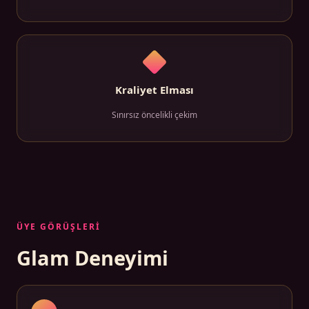
Kraliyet Elması
Sınırsız öncelikli çekim
ÜYE GÖRÜŞLERI
Glam Deneyimi