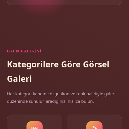
OYUN GALERISI
Kategorilere Göre Görsel
Galeri
Her kategori kendine özgü ikon ve renk paletiyle galeri
düzeninde sunulur, aradığınızı hızlıca bulun.