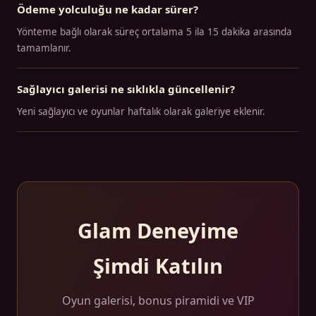
Ödeme yolculuğu ne kadar sürer?
Yönteme bağlı olarak süreç ortalama 5 ila 15 dakika arasında
tamamlanır.
Sağlayıcı galerisi ne sıklıkla güncellenir?
Yeni sağlayıcı ve oyunlar haftalık olarak galeriye eklenir.
Glam Deneyime
Şimdi Katılın
Oyun galerisi, bonus piramidi ve VIP