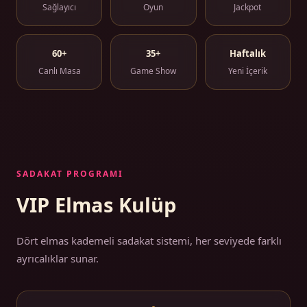
Sağlayıcı
Oyun
Jackpot
60+
35+
Haftalık
Canlı Masa
Game Show
Yeni İçerik
SADAKAT PROGRAMI
VIP Elmas Kulüp
Dört elmas kademeli sadakat sistemi, her seviyede farklı
ayrıcalıklar sunar.