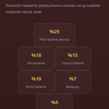
Piramidin tepesine çıktıkça bonus oranları ve ayrıcalıklar
kademeli olarak artar.
%25
Platin Kademe Bonusu
%18
%15
Altın Kademe
Gümüş Kademe
%10
%7
Bronz Kademe
Başlangıç
%5