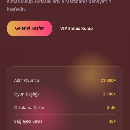
elmas kulüp ayrıcalıklarıyla Marsbahis deneyimini
keşfedin.
Galeriyi Keşfet
VIP Elmas Kulüp
Aktif Oyuncu
21.600+
Oyun Başlığı
2.100+
Ortalama Çekim
8 dk
Sağlayıcı Sayısı
45+