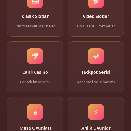
🎰
🎬
Klasik Slotlar
Video Slotlar
Retro temalı makineler
Bonus turlu formatlar
🎥
💎
Canlı Casino
Jackpot Serisi
Gerçek krupiyeler
Kademeli ödül havuzu
♠️
⚡
Masa Oyunları
Anlık Oyunlar