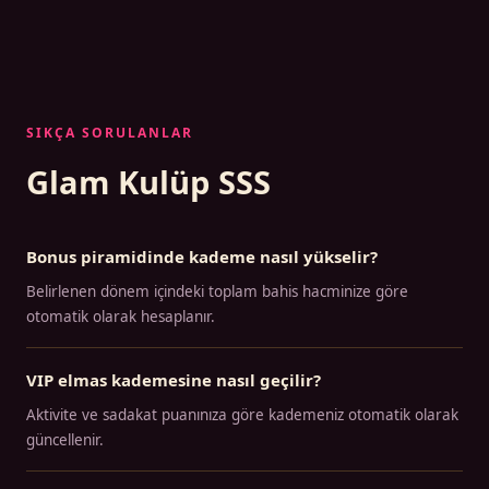
SIKÇA SORULANLAR
Glam Kulüp SSS
Bonus piramidinde kademe nasıl yükselir?
Belirlenen dönem içindeki toplam bahis hacminize göre
otomatik olarak hesaplanır.
VIP elmas kademesine nasıl geçilir?
Aktivite ve sadakat puanınıza göre kademeniz otomatik olarak
güncellenir.