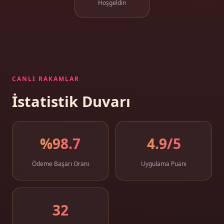
Hoşgeldin
CANLI RAKAMLAR
İstatistik Duvarı
%98.7
4.9/5
Ödeme Başarı Oranı
Uygulama Puanı
32