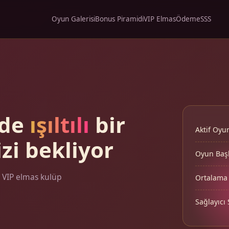
Oyun Galerisi
Bonus Piramidi
VIP Elmas
Ödeme
SSS
'de
ışıltılı
bir
Aktif Oyu
zi bekliyor
Oyun Başl
e VIP elmas kulüp
Ortalama
Sağlayıcı 