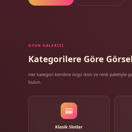
OYUN GALERISI
Kategorilere Göre Görsel
Her kategori kendine özgü ikon ve renk paletiyle gal
bulun.
🎰
Klasik Slotlar