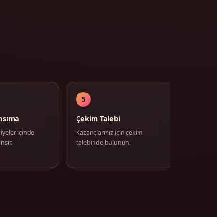
5
nsıma
Çekim Talebi
iyeler içinde
Kazançlarınız için çekim
nsır.
talebinde bulunun.