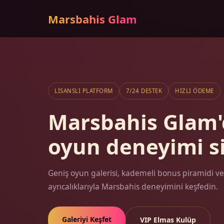
Marsbahis Glam
LISANSLI PLATFORM
7/24 DESTEK
HIZLI ÖDEME
Marsbahis Glam
oyun deneyimi si
Geniş oyun galerisi, kademeli bonus piramidi v
ayrıcalıklarıyla Marsbahis deneyimini keşfedin.
Galeriyi Keşfet
VIP Elmas Kulüp