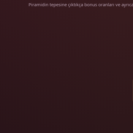
Piramidin tepesine çıktıkça bonus oranları ve ayrıca