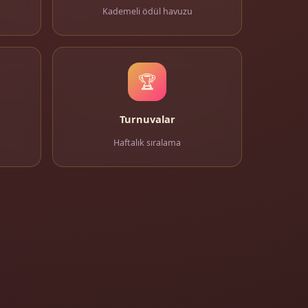
Kademeli ödül havuzu
🏆
Turnuvalar
Haftalık sıralama