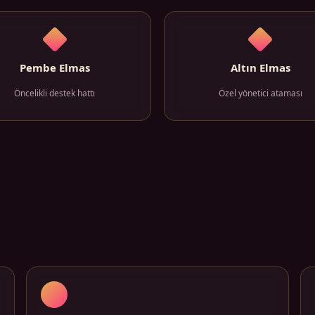
Pembe Elmas
Altın Elmas
Öncelikli destek hattı
Özel yönetici ataması