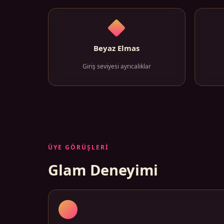
Beyaz Elmas
Giriş seviyesi ayrıcalıklar
ÜYE GÖRÜŞLERI
Glam Deneyimi