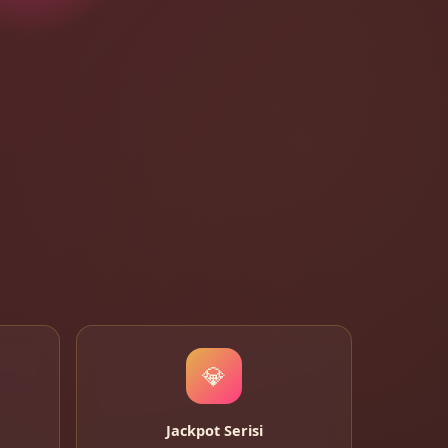
💎
Jackpot Serisi