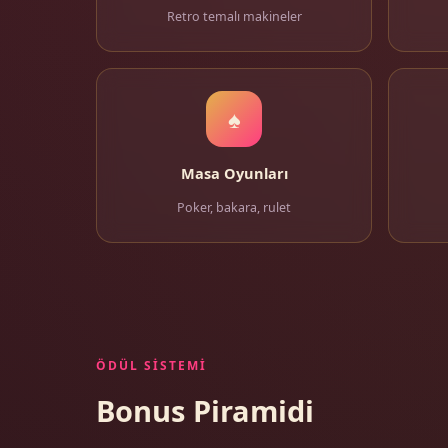
Retro temalı makineler
♠️
Masa Oyunları
Poker, bakara, rulet
ÖDÜL SISTEMI
Bonus Piramidi