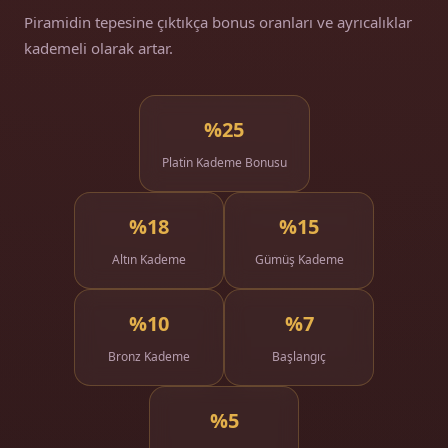
Piramidin tepesine çıktıkça bonus oranları ve ayrıcalıklar
kademeli olarak artar.
%25
Platin Kademe Bonusu
%18
%15
Altın Kademe
Gümüş Kademe
%10
%7
Bronz Kademe
Başlangıç
%5