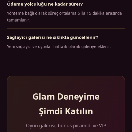
Ödeme yolculuğu ne kadar sürer?
Yönteme bağlı olarak süreç ortalama 5 ila 15 dakika arasında
tamamlanır.
Sağlayıcı galerisi ne sıklıkla güncellenir?
Yeni sağlayıcı ve oyunlar haftalık olarak galeriye eklenir.
Glam Deneyime
Şimdi Katılın
Oyun galerisi, bonus piramidi ve VIP