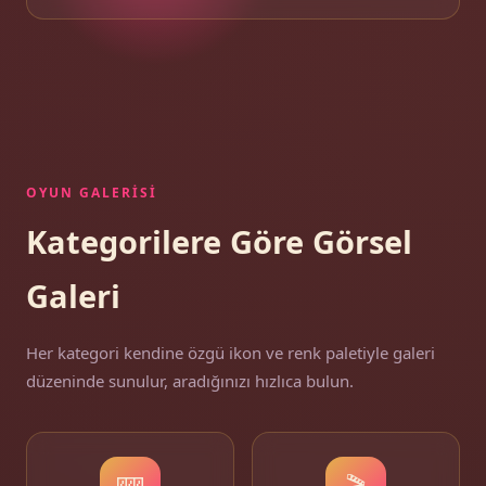
OYUN GALERISI
Kategorilere Göre Görsel
Galeri
Her kategori kendine özgü ikon ve renk paletiyle galeri
düzeninde sunulur, aradığınızı hızlıca bulun.