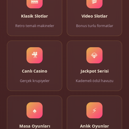
🎰
🎬
Klasik Slotlar
Video Slotlar
Retro temalı makineler
Bonus turlu formatlar
🎥
💎
Canlı Casino
Jackpot Serisi
Gerçek krupiyeler
Kademeli ödül havuzu
♠️
⚡
Masa Oyunları
Anlık Oyunlar