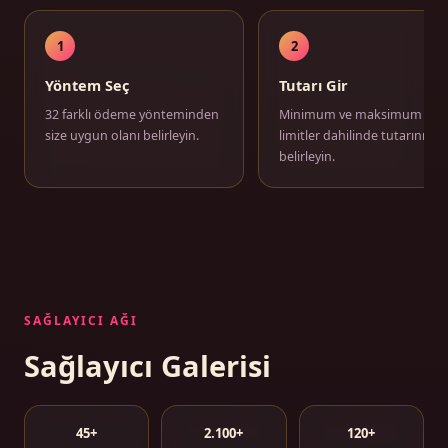
1
2
Yöntem Seç
Tutarı Gir
32 farklı ödeme yönteminden
Minimum ve maksimum
size uygun olanı belirleyin.
limitler dahilinde tutarınızı
belirleyin.
SAĞLAYICI AĞI
Sağlayıcı Galerisi
45+
2.100+
120+