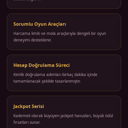
Sorumlu Oyun Araçları
Harcama limiti ve mola araçlarıyla dengeli bir oyun
deneyimi desteklenir.
Hesap Doğrulama Süreci
Kimlik doğrulama adımları birkaç dakika içinde
tamamlanacak şekilde tasarlanmıştır.
Jackpot Serisi
Kademeli olarak büyüyen jackpot havuzları, büyük ödül
fırsatları sunar.