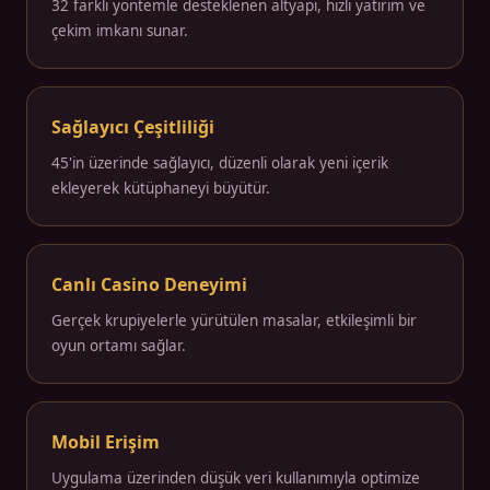
32 farklı yöntemle desteklenen altyapı, hızlı yatırım ve
çekim imkanı sunar.
Sağlayıcı Çeşitliliği
45'in üzerinde sağlayıcı, düzenli olarak yeni içerik
ekleyerek kütüphaneyi büyütür.
Canlı Casino Deneyimi
Gerçek krupiyelerle yürütülen masalar, etkileşimli bir
oyun ortamı sağlar.
Mobil Erişim
Uygulama üzerinden düşük veri kullanımıyla optimize