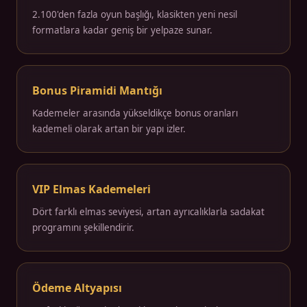
2.100'den fazla oyun başlığı, klasikten yeni nesil
formatlara kadar geniş bir yelpaze sunar.
Bonus Piramidi Mantığı
Kademeler arasında yükseldikçe bonus oranları
kademeli olarak artan bir yapı izler.
VIP Elmas Kademeleri
Dört farklı elmas seviyesi, artan ayrıcalıklarla sadakat
programını şekillendirir.
Ödeme Altyapısı