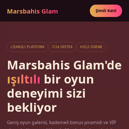
Marsbahis Glam
Şimdi Katıl
LISANSLI PLATFORM
7/24 DESTEK
HIZLI ÖDEME
Marsbahis Glam'de
ışıltılı
bir oyun
deneyimi sizi
bekliyor
Geniş oyun galerisi, kademeli bonus piramidi ve VIP