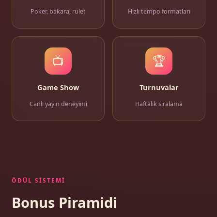
Poker, bakara, rulet
Hızlı tempo formatları
📺
🏆
Game Show
Turnuvalar
Canlı yayın deneyimi
Haftalık sıralama
ÖDÜL SISTEMI
Bonus Piramidi