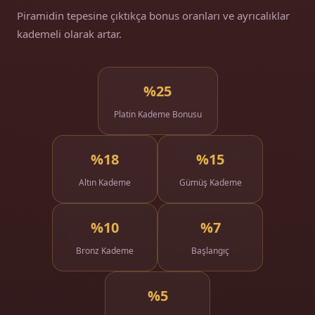
Piramidin tepesine çıktıkça bonus oranları ve ayrıcalıklar
kademeli olarak artar.
%25
Platin Kademe Bonusu
%18
%15
Altın Kademe
Gümüş Kademe
%10
%7
Bronz Kademe
Başlangıç
%5