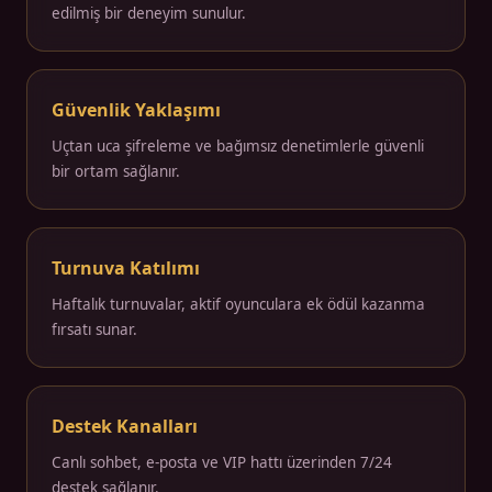
edilmiş bir deneyim sunulur.
Güvenlik Yaklaşımı
Uçtan uca şifreleme ve bağımsız denetimlerle güvenli
bir ortam sağlanır.
Turnuva Katılımı
Haftalık turnuvalar, aktif oyunculara ek ödül kazanma
fırsatı sunar.
Destek Kanalları
Canlı sohbet, e-posta ve VIP hattı üzerinden 7/24
destek sağlanır.