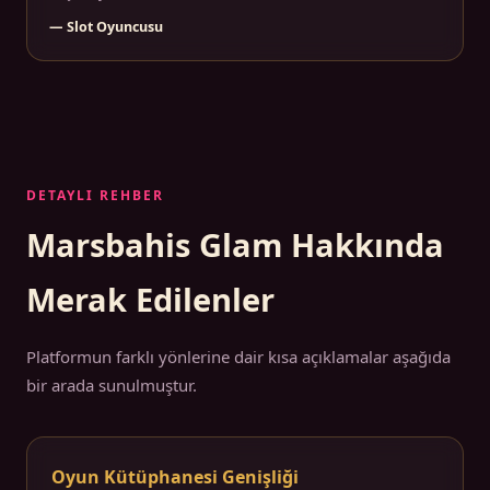
— Slot Oyuncusu
DETAYLI REHBER
Marsbahis Glam Hakkında
Merak Edilenler
Platformun farklı yönlerine dair kısa açıklamalar aşağıda
bir arada sunulmuştur.
Oyun Kütüphanesi Genişliği