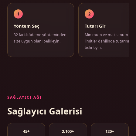
1
2
Yöntem Seç
Tutarı Gir
32 farklı ödeme yönteminden
Minimum ve maksimum
size uygun olanı belirleyin.
limitler dahilinde tutarınızı
belirleyin.
SAĞLAYICI AĞI
Sağlayıcı Galerisi
45+
2.100+
120+