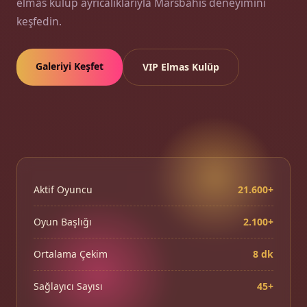
elmas kulüp ayrıcalıklarıyla Marsbahis deneyimini
keşfedin.
Galeriyi Keşfet
VIP Elmas Kulüp
Aktif Oyuncu
21.600+
Oyun Başlığı
2.100+
Ortalama Çekim
8 dk
Sağlayıcı Sayısı
45+