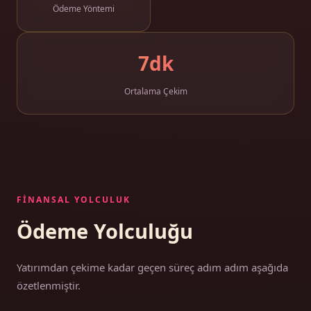
Ödeme Yöntemi
7dk
Ortalama Çekim
FINANSAL YOLCULUK
Ödeme Yolculuğu
Yatırımdan çekime kadar geçen süreç adım adım aşağıda
özetlenmiştir.