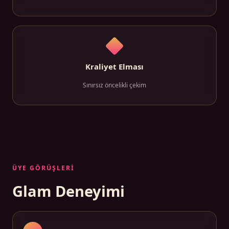
Kraliyet Elması
Sınırsız öncelikli çekim
ÜYE GÖRÜŞLERI
Glam Deneyimi