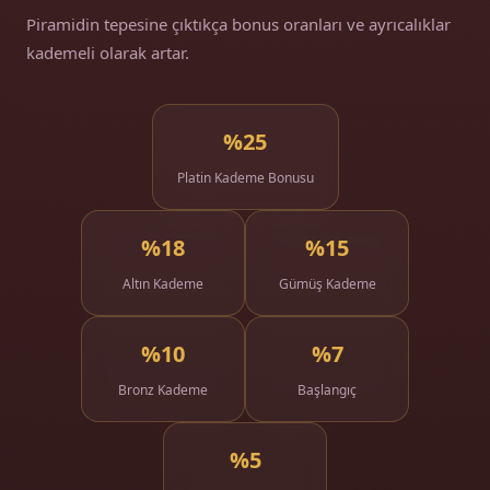
Piramidin tepesine çıktıkça bonus oranları ve ayrıcalıklar
kademeli olarak artar.
%25
Platin Kademe Bonusu
%18
%15
Altın Kademe
Gümüş Kademe
%10
%7
Bronz Kademe
Başlangıç
%5