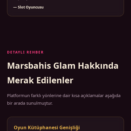
— Slot Oyuncusu
DETAYLI REHBER
Marsbahis Glam Hakkında
Merak Edilenler
Platformun farklı yönlerine dair kısa açıklamalar aşağıda
bir arada sunulmuştur.
Oyun Kütüphanesi Genişliği