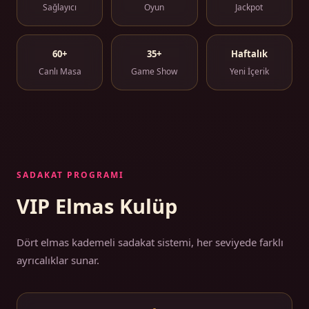
Sağlayıcı
Oyun
Jackpot
60+
35+
Haftalık
Canlı Masa
Game Show
Yeni İçerik
SADAKAT PROGRAMI
VIP Elmas Kulüp
Dört elmas kademeli sadakat sistemi, her seviyede farklı
ayrıcalıklar sunar.