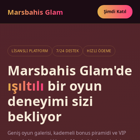
Marsbahis Glam
Şimdi Katıl
LISANSLI PLATFORM
7/24 DESTEK
HIZLI ÖDEME
Marsbahis Glam'de
ışıltılı
bir oyun
deneyimi sizi
bekliyor
Geniş oyun galerisi, kademeli bonus piramidi ve VIP