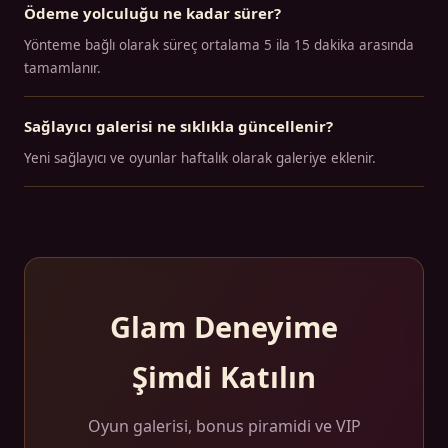
Ödeme yolculuğu ne kadar sürer?
Yönteme bağlı olarak süreç ortalama 5 ila 15 dakika arasında
tamamlanır.
Sağlayıcı galerisi ne sıklıkla güncellenir?
Yeni sağlayıcı ve oyunlar haftalık olarak galeriye eklenir.
Glam Deneyime
Şimdi Katılın
Oyun galerisi, bonus piramidi ve VIP