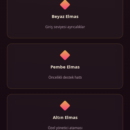
Beyaz Elmas
Giriş seviyesi ayrıcalıklar
Pembe Elmas
Öncelikli destek hattı
Altın Elmas
Özel yönetici ataması