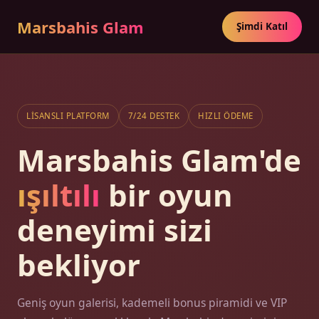
Marsbahis Glam
Şimdi Katıl
LISANSLI PLATFORM
7/24 DESTEK
HIZLI ÖDEME
Marsbahis Glam'de
ışıltılı
bir oyun
deneyimi sizi
bekliyor
Geniş oyun galerisi, kademeli bonus piramidi ve VIP