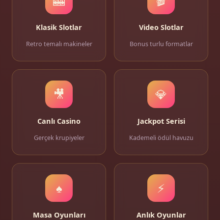
🎰
🎬
Klasik Slotlar
Video Slotlar
Retro temalı makineler
Bonus turlu formatlar
🎥
💎
Canlı Casino
Jackpot Serisi
Gerçek krupiyeler
Kademeli ödül havuzu
♠️
⚡
Masa Oyunları
Anlık Oyunlar