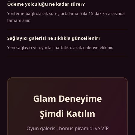
Ödeme yolculuğu ne kadar sürer?
Yönteme bağlı olarak süreç ortalama 5 ila 15 dakika arasında
tamamlanır.
Sağlayıcı galerisi ne sıklıkla güncellenir?
Yeni sağlayıcı ve oyunlar haftalık olarak galeriye eklenir.
Glam Deneyime
Şimdi Katılın
Oyun galerisi, bonus piramidi ve VIP