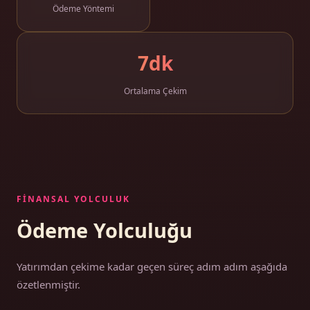
Ödeme Yöntemi
7dk
Ortalama Çekim
FINANSAL YOLCULUK
Ödeme Yolculuğu
Yatırımdan çekime kadar geçen süreç adım adım aşağıda
özetlenmiştir.