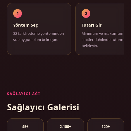
1
2
Yöntem Seç
Tutarı Gir
32 farklı ödeme yönteminden
Minimum ve maksimum
size uygun olanı belirleyin.
limitler dahilinde tutarınızı
belirleyin.
SAĞLAYICI AĞI
Sağlayıcı Galerisi
45+
2.100+
120+