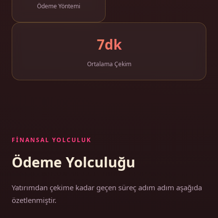
Ödeme Yöntemi
7dk
Ortalama Çekim
FINANSAL YOLCULUK
Ödeme Yolculuğu
Yatırımdan çekime kadar geçen süreç adım adım aşağıda
özetlenmiştir.