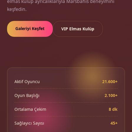
elmas kulüp ayrıcalıklarıyla Marsbahis deneyimini
keşfedin.
Galeriyi Keşfet
VIP Elmas Kulüp
Aktif Oyuncu
21.600+
Oyun Başlığı
2.100+
Ortalama Çekim
8 dk
Sağlayıcı Sayısı
45+