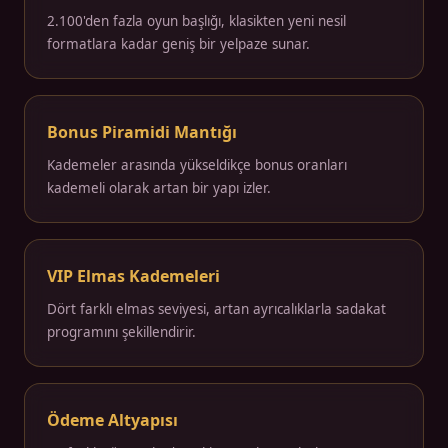
2.100'den fazla oyun başlığı, klasikten yeni nesil
formatlara kadar geniş bir yelpaze sunar.
Bonus Piramidi Mantığı
Kademeler arasında yükseldikçe bonus oranları
kademeli olarak artan bir yapı izler.
VIP Elmas Kademeleri
Dört farklı elmas seviyesi, artan ayrıcalıklarla sadakat
programını şekillendirir.
Ödeme Altyapısı