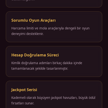
Sorumlu Oyun Araçları
Harcama limiti ve mola araçlarıyla dengeli bir oyun
deneyimi desteklenir.
Hesap Doğrulama Süreci
Kimlik doğrulama adımları birkaç dakika içinde
tamamlanacak şekilde tasarlanmıştır.
Jackpot Serisi
Kademeli olarak büyüyen jackpot havuzları, büyük ödül
fırsatları sunar.