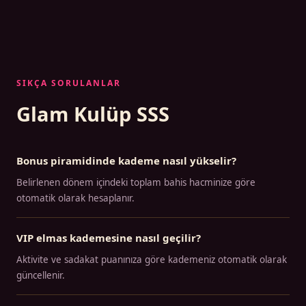
SIKÇA SORULANLAR
Glam Kulüp SSS
Bonus piramidinde kademe nasıl yükselir?
Belirlenen dönem içindeki toplam bahis hacminize göre
otomatik olarak hesaplanır.
VIP elmas kademesine nasıl geçilir?
Aktivite ve sadakat puanınıza göre kademeniz otomatik olarak
güncellenir.