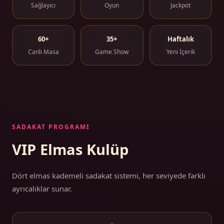
Sağlayıcı
Oyun
Jackpot
60+
35+
Haftalık
Canlı Masa
Game Show
Yeni İçerik
SADAKAT PROGRAMI
VIP Elmas Kulüp
Dört elmas kademeli sadakat sistemi, her seviyede farklı
ayrıcalıklar sunar.