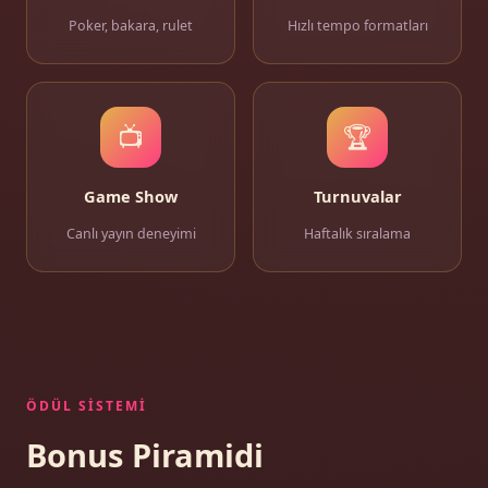
Poker, bakara, rulet
Hızlı tempo formatları
📺
🏆
Game Show
Turnuvalar
Canlı yayın deneyimi
Haftalık sıralama
ÖDÜL SISTEMI
Bonus Piramidi