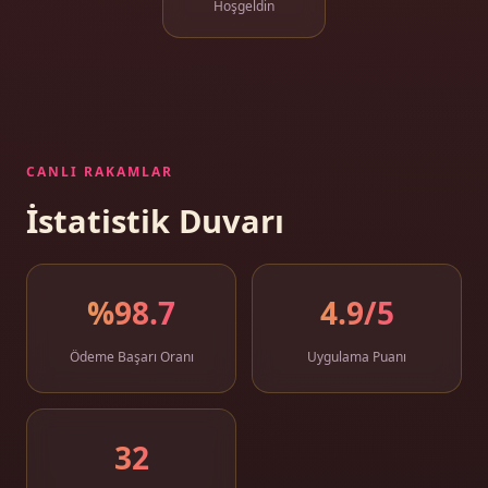
Hoşgeldin
CANLI RAKAMLAR
İstatistik Duvarı
%98.7
4.9/5
Ödeme Başarı Oranı
Uygulama Puanı
32