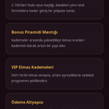
2.100'den fazla oyun başlığı, klasikten yeni nesil
formatlara kadar geniş bir yelpaze sunar.
Bonus Piramidi Mantığı
Kademeler arasında yükseldikçe bonus oranları
kademeli olarak artan bir yapı izler.
VIP Elmas Kademeleri
Dört farklı elmas seviyesi, artan ayrıcalıklarla sadakat
programını şekillendirir.
Ödeme Altyapısı