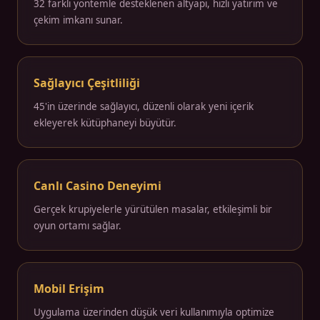
32 farklı yöntemle desteklenen altyapı, hızlı yatırım ve
çekim imkanı sunar.
Sağlayıcı Çeşitliliği
45'in üzerinde sağlayıcı, düzenli olarak yeni içerik
ekleyerek kütüphaneyi büyütür.
Canlı Casino Deneyimi
Gerçek krupiyelerle yürütülen masalar, etkileşimli bir
oyun ortamı sağlar.
Mobil Erişim
Uygulama üzerinden düşük veri kullanımıyla optimize