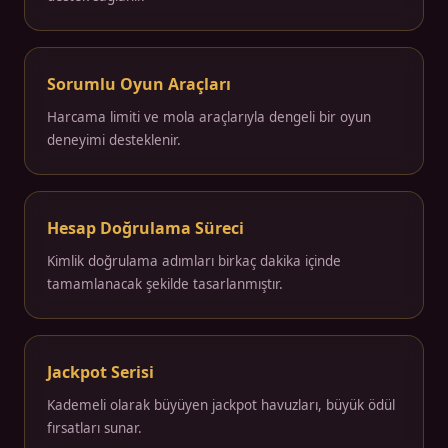
Sorumlu Oyun Araçları
Harcama limiti ve mola araçlarıyla dengeli bir oyun
deneyimi desteklenir.
Hesap Doğrulama Süreci
Kimlik doğrulama adımları birkaç dakika içinde
tamamlanacak şekilde tasarlanmıştır.
Jackpot Serisi
Kademeli olarak büyüyen jackpot havuzları, büyük ödül
fırsatları sunar.