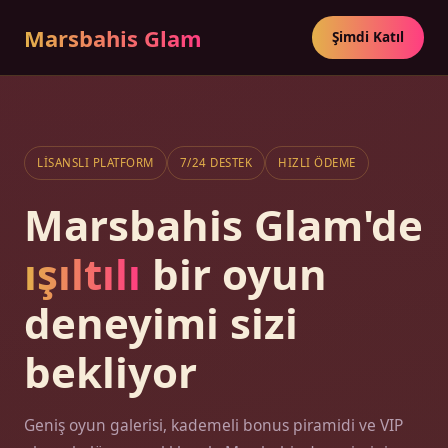
Marsbahis Glam
Şimdi Katıl
LISANSLI PLATFORM
7/24 DESTEK
HIZLI ÖDEME
Marsbahis Glam'de
ışıltılı
bir oyun
deneyimi sizi
bekliyor
Geniş oyun galerisi, kademeli bonus piramidi ve VIP