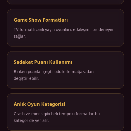
Game Show Formatları
TV formatlı canlı yayın oyunları, etkileşimli bir deneyim
sağlar.
Sadakat Puanı Kullanımı
Biriken puanlar çeşitli ödüllerle mağazadan
değiştirilebilir.
Anlık Oyun Kategorisi
Crash ve mines gibi hızlı tempolu formatlar bu
kategoride yer alır.