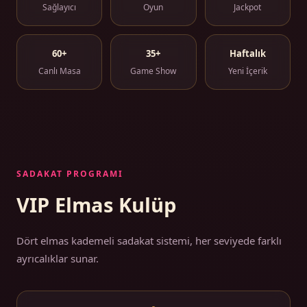
Sağlayıcı
Oyun
Jackpot
60+
35+
Haftalık
Canlı Masa
Game Show
Yeni İçerik
SADAKAT PROGRAMI
VIP Elmas Kulüp
Dört elmas kademeli sadakat sistemi, her seviyede farklı
ayrıcalıklar sunar.