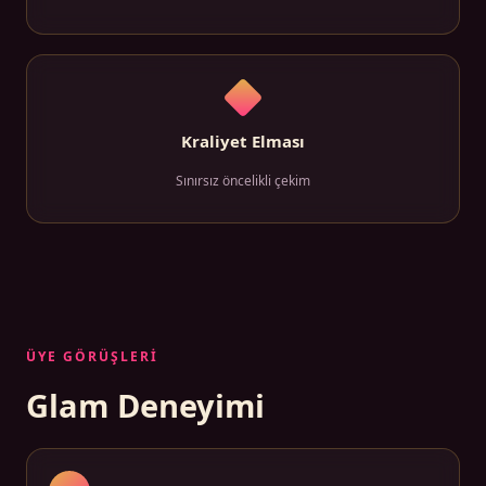
Kraliyet Elması
Sınırsız öncelikli çekim
ÜYE GÖRÜŞLERI
Glam Deneyimi