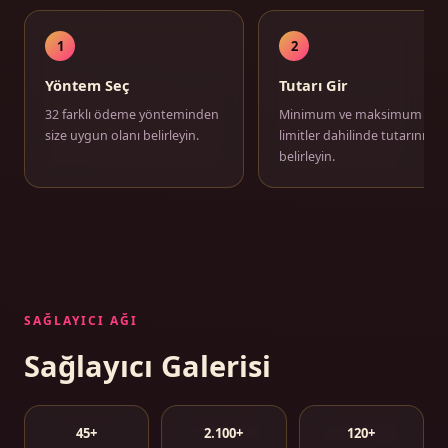
1
2
Yöntem Seç
Tutarı Gir
32 farklı ödeme yönteminden
Minimum ve maksimum
size uygun olanı belirleyin.
limitler dahilinde tutarınızı
belirleyin.
SAĞLAYICI AĞI
Sağlayıcı Galerisi
45+
2.100+
120+