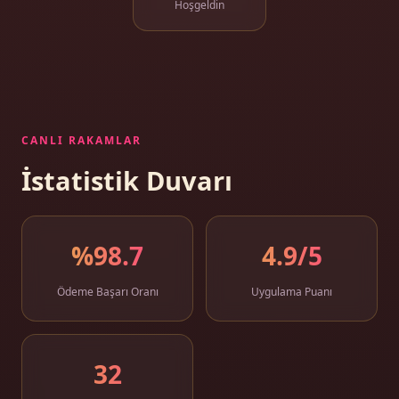
Hoşgeldin
CANLI RAKAMLAR
İstatistik Duvarı
%98.7
4.9/5
Ödeme Başarı Oranı
Uygulama Puanı
32