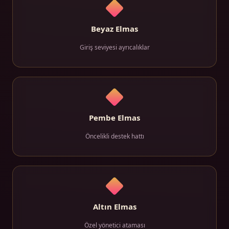
Beyaz Elmas
Giriş seviyesi ayrıcalıklar
Pembe Elmas
Öncelikli destek hattı
Altın Elmas
Özel yönetici ataması