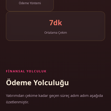
Ödeme Yöntemi
7dk
Ortalama Çekim
FINANSAL YOLCULUK
Ödeme Yolculuğu
Yatırımdan çekime kadar geçen süreç adım adım aşağıda
özetlenmiştir.