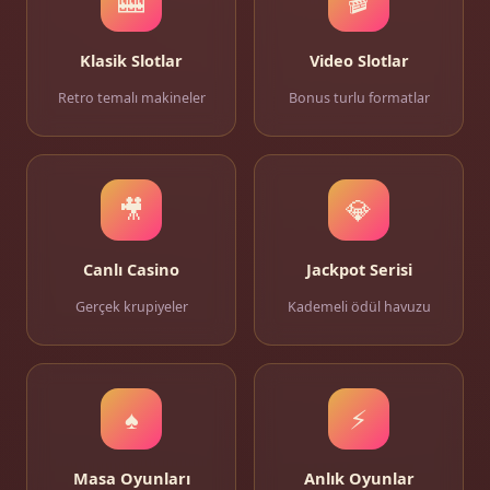
🎰
🎬
Klasik Slotlar
Video Slotlar
Retro temalı makineler
Bonus turlu formatlar
🎥
💎
Canlı Casino
Jackpot Serisi
Gerçek krupiyeler
Kademeli ödül havuzu
♠️
⚡
Masa Oyunları
Anlık Oyunlar