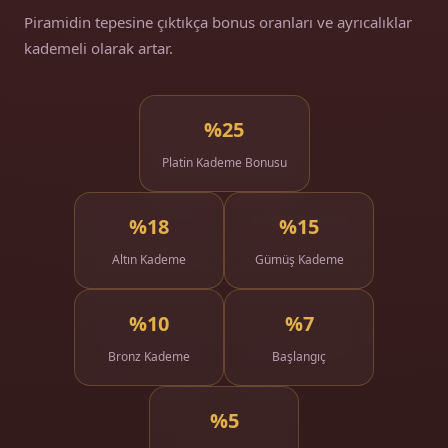
Piramidin tepesine çıktıkça bonus oranları ve ayrıcalıklar
kademeli olarak artar.
%25
Platin Kademe Bonusu
%18
%15
Altın Kademe
Gümüş Kademe
%10
%7
Bronz Kademe
Başlangıç
%5