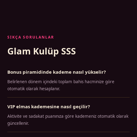
SIKÇA SORULANLAR
Glam Kulüp SSS
Bonus piramidinde kademe nasıl yükselir?
Belirlenen dönem içindeki toplam bahis hacminize göre
otomatik olarak hesaplanır.
VIP elmas kademesine nasıl geçilir?
Aktivite ve sadakat puanınıza göre kademeniz otomatik olarak
güncellenir.