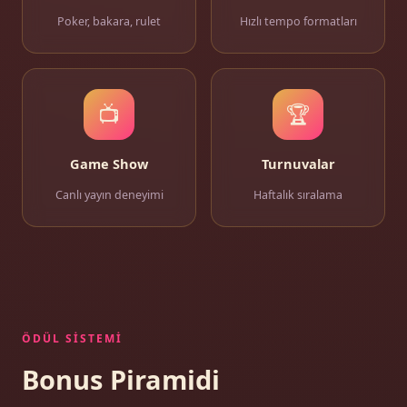
Poker, bakara, rulet
Hızlı tempo formatları
📺
🏆
Game Show
Turnuvalar
Canlı yayın deneyimi
Haftalık sıralama
ÖDÜL SISTEMI
Bonus Piramidi