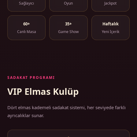
Sağlayıcı
Oyun
Jackpot
60+
35+
Haftalık
Canlı Masa
Game Show
Yeni İçerik
SADAKAT PROGRAMI
VIP Elmas Kulüp
Dört elmas kademeli sadakat sistemi, her seviyede farklı
ayrıcalıklar sunar.