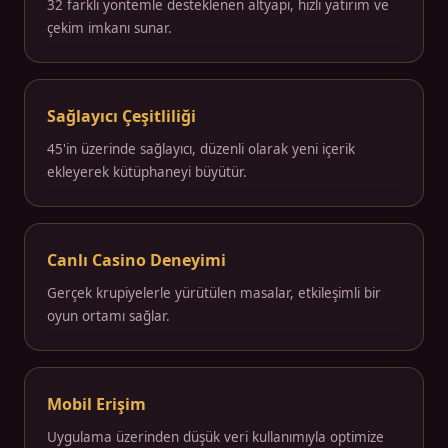
32 farklı yöntemle desteklenen altyapı, hızlı yatırım ve
çekim imkanı sunar.
Sağlayıcı Çeşitliliği
45'in üzerinde sağlayıcı, düzenli olarak yeni içerik
ekleyerek kütüphaneyi büyütür.
Canlı Casino Deneyimi
Gerçek krupiyelerle yürütülen masalar, etkileşimli bir
oyun ortamı sağlar.
Mobil Erişim
Uygulama üzerinden düşük veri kullanımıyla optimize