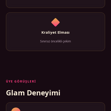
Kraliyet Elması
Sınırsız öncelikli çekim
ÜYE GÖRÜŞLERI
Glam Deneyimi