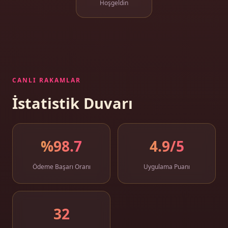
Hoşgeldin
CANLI RAKAMLAR
İstatistik Duvarı
%98.7
4.9/5
Ödeme Başarı Oranı
Uygulama Puanı
32