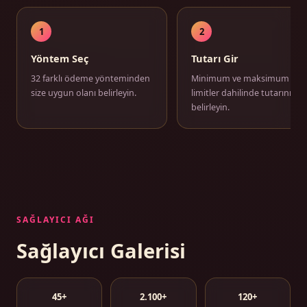
1
2
Yöntem Seç
Tutarı Gir
32 farklı ödeme yönteminden
Minimum ve maksimum
size uygun olanı belirleyin.
limitler dahilinde tutarınızı
belirleyin.
SAĞLAYICI AĞI
Sağlayıcı Galerisi
45+
2.100+
120+