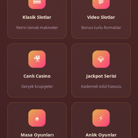
🎰
🎬
Klasik Slotlar
Video Slotlar
Retro temalı makineler
Bonus turlu formatlar
🎥
💎
Canlı Casino
Jackpot Serisi
Gerçek krupiyeler
Kademeli ödül havuzu
♠️
⚡
Masa Oyunları
Anlık Oyunlar