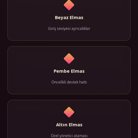
Beyaz Elmas
Giriş seviyesi ayrıcalıklar
Pembe Elmas
Öncelikli destek hattı
Altın Elmas
Özel yönetici ataması