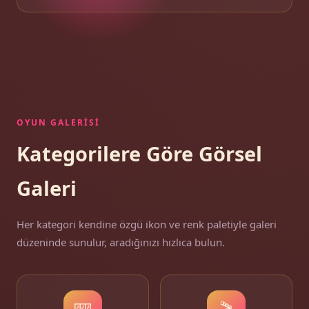
OYUN GALERISI
Kategorilere Göre Görsel
Galeri
Her kategori kendine özgü ikon ve renk paletiyle galeri
düzeninde sunulur, aradığınızı hızlıca bulun.