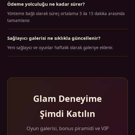
Ödeme yolculuğu ne kadar sürer?
Yönteme bağlı olarak süreç ortalama 5 ila 15 dakika arasında
tamamlanır.
Sağlayıcı galerisi ne sıklıkla güncellenir?
Yeni sağlayıcı ve oyunlar haftalık olarak galeriye eklenir.
Glam Deneyime
Şimdi Katılın
Oyun galerisi, bonus piramidi ve VIP