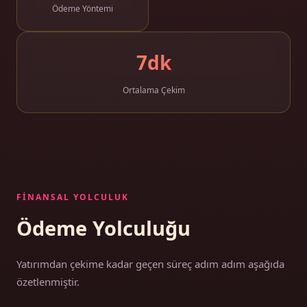
Ödeme Yöntemi
7dk
Ortalama Çekim
FINANSAL YOLCULUK
Ödeme Yolculuğu
Yatırımdan çekime kadar geçen süreç adım adım aşağıda
özetlenmiştir.