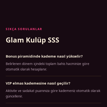
SIKÇA SORULANLAR
Glam Kulüp SSS
Bonus piramidinde kademe nasıl yükselir?
Belirlenen dönem içindeki toplam bahis hacminize göre
otomatik olarak hesaplanır.
VIP elmas kademesine nasıl geçilir?
Aktivite ve sadakat puanınıza göre kademeniz otomatik olarak
güncellenir.