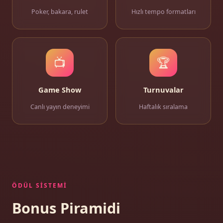
Poker, bakara, rulet
Hızlı tempo formatları
📺
🏆
Game Show
Turnuvalar
Canlı yayın deneyimi
Haftalık sıralama
ÖDÜL SISTEMI
Bonus Piramidi