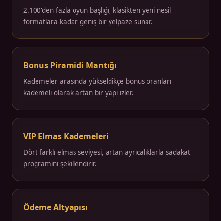
2.100'den fazla oyun başlığı, klasikten yeni nesil
formatlara kadar geniş bir yelpaze sunar.
Bonus Piramidi Mantığı
Kademeler arasında yükseldikçe bonus oranları
kademeli olarak artan bir yapı izler.
VIP Elmas Kademeleri
Dört farklı elmas seviyesi, artan ayrıcalıklarla sadakat
programını şekillendirir.
Ödeme Altyapısı