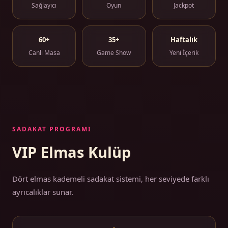
Sağlayıcı
Oyun
Jackpot
60+
35+
Haftalık
Canlı Masa
Game Show
Yeni İçerik
SADAKAT PROGRAMI
VIP Elmas Kulüp
Dört elmas kademeli sadakat sistemi, her seviyede farklı
ayrıcalıklar sunar.