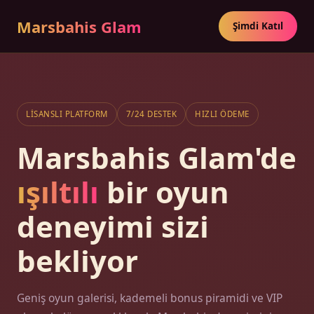
Marsbahis Glam
Şimdi Katıl
LISANSLI PLATFORM
7/24 DESTEK
HIZLI ÖDEME
Marsbahis Glam'de
ışıltılı
bir oyun
deneyimi sizi
bekliyor
Geniş oyun galerisi, kademeli bonus piramidi ve VIP