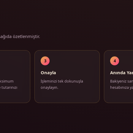
ğıda özetlenmiştir.
3
4
Onayla
Anında Ya
aksimum
İşleminizi tek dokunuşla
Bakiyeniz san
 tutarınızı
onaylayın.
hesabınıza ya