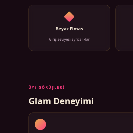
Beyaz Elmas
Giriş seviyesi ayrıcalıklar
ÜYE GÖRÜŞLERI
Glam Deneyimi