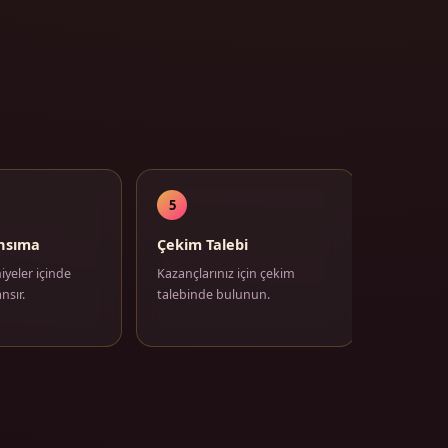
5
nsıma
Çekim Talebi
iyeler içinde
Kazançlarınız için çekim
nsır.
talebinde bulunun.