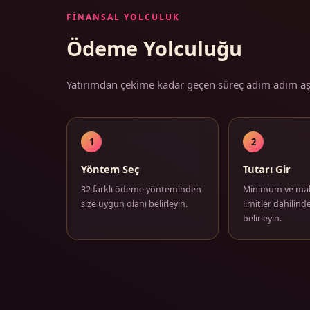
FINANSAL YOLCULUK
Ödeme Yolculuğu
Yatırımdan çekime kadar geçen süreç adım adım aşa
1
2
Yöntem Seç
Tutarı Gir
32 farklı ödeme yönteminden
Minimum ve m
size uygun olanı belirleyin.
limitler dahilinde
belirleyin.