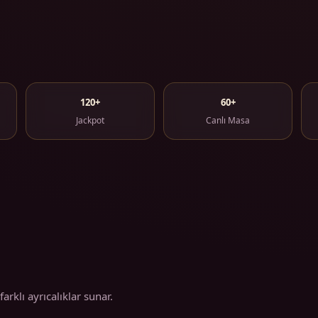
120+
60+
Jackpot
Canlı Masa
rklı ayrıcalıklar sunar.