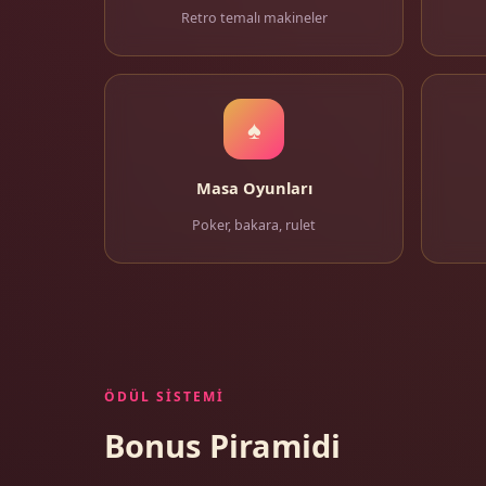
Retro temalı makineler
♠️
Masa Oyunları
Poker, bakara, rulet
ÖDÜL SISTEMI
Bonus Piramidi