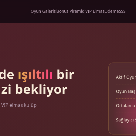
Oyun Galerisi
Bonus Piramidi
VIP Elmas
Ödeme
SSS
'de
ışıltılı
bir
Aktif Oyu
zi bekliyor
Oyun Başl
e VIP elmas kulüp
Ortalama
Sağlayıcı 