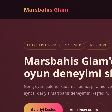
Marsbahis Glam
LISANSLI PLATFORM
7/24 DESTEK
HIZLI ÖDEME
Marsbahis Glam
oyun deneyimi si
Geniş oyun galerisi, kademeli bonus piramidi v
ayrıcalıklarıyla Marsbahis deneyimini keşfedin.
Galeriyi Keşfet
VIP Elmas Kulüp