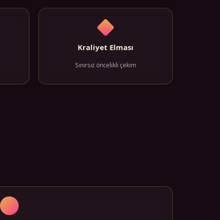
Kraliyet Elması
Sınırsız öncelikli çekim