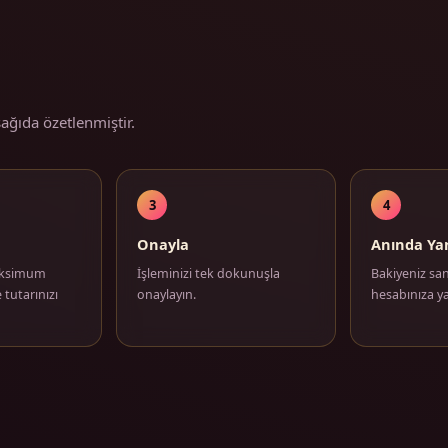
ğıda özetlenmiştir.
3
4
Onayla
Anında Ya
aksimum
İşleminizi tek dokunuşla
Bakiyeniz san
 tutarınızı
onaylayın.
hesabınıza ya