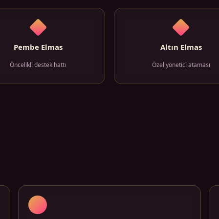
Pembe Elmas
Altın Elmas
Öncelikli destek hattı
Özel yönetici ataması