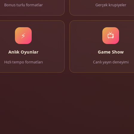
Bonus turlu formatlar
Gerçek krupiyeler
⚡
📺
Anlık Oyunlar
Game Show
Hızlı tempo formatları
Canlı yayın deneyimi