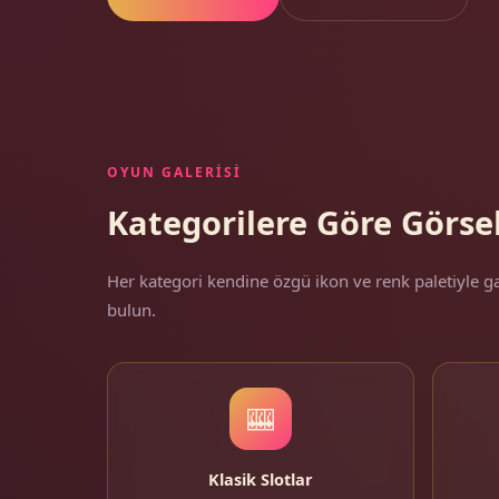
OYUN GALERISI
Kategorilere Göre Görsel
Her kategori kendine özgü ikon ve renk paletiyle gal
bulun.
🎰
Klasik Slotlar