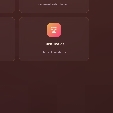
Kademeli ödül havuzu
🏆
Turnuvalar
Haftalık sıralama