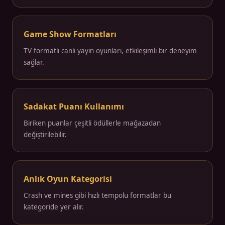
Game Show Formatları
TV formatlı canlı yayın oyunları, etkileşimli bir deneyim
sağlar.
Sadakat Puanı Kullanımı
Biriken puanlar çeşitli ödüllerle mağazadan
değiştirilebilir.
Anlık Oyun Kategorisi
Crash ve mines gibi hızlı tempolu formatlar bu
kategoride yer alır.