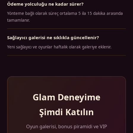
Ödeme yolculuğu ne kadar sürer?
Yönteme bağlı olarak süreç ortalama 5 ila 15 dakika arasında
tamamlanır.
Sağlayıcı galerisi ne sıklıkla güncellenir?
Yeni sağlayıcı ve oyunlar haftalık olarak galeriye eklenir.
Glam Deneyime
Şimdi Katılın
Oyun galerisi, bonus piramidi ve VIP