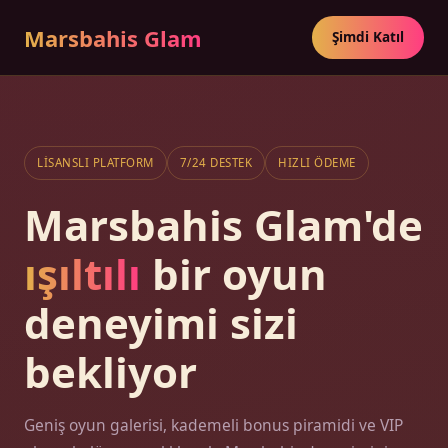
Marsbahis Glam
Şimdi Katıl
LISANSLI PLATFORM
7/24 DESTEK
HIZLI ÖDEME
Marsbahis Glam'de
ışıltılı
bir oyun
deneyimi sizi
bekliyor
Geniş oyun galerisi, kademeli bonus piramidi ve VIP