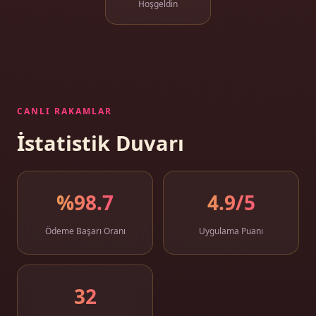
Hoşgeldin
CANLI RAKAMLAR
İstatistik Duvarı
%98.7
4.9/5
Ödeme Başarı Oranı
Uygulama Puanı
32