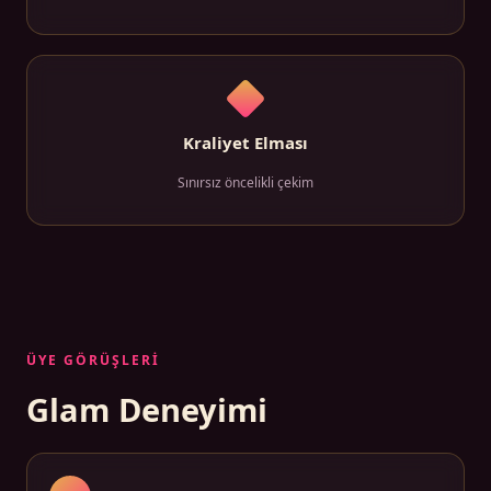
Kraliyet Elması
Sınırsız öncelikli çekim
ÜYE GÖRÜŞLERI
Glam Deneyimi