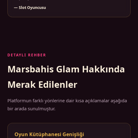
— Slot Oyuncusu
DETAYLI REHBER
Marsbahis Glam Hakkında
Merak Edilenler
Platformun farklı yönlerine dair kısa açıklamalar aşağıda
bir arada sunulmuştur.
Oyun Kütüphanesi Genişliği