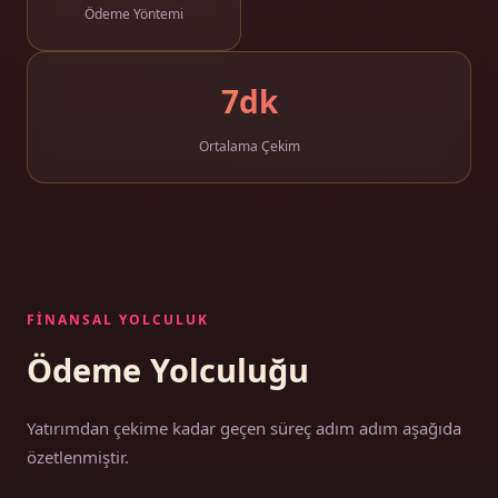
Ödeme Yöntemi
7dk
Ortalama Çekim
FINANSAL YOLCULUK
Ödeme Yolculuğu
Yatırımdan çekime kadar geçen süreç adım adım aşağıda
özetlenmiştir.