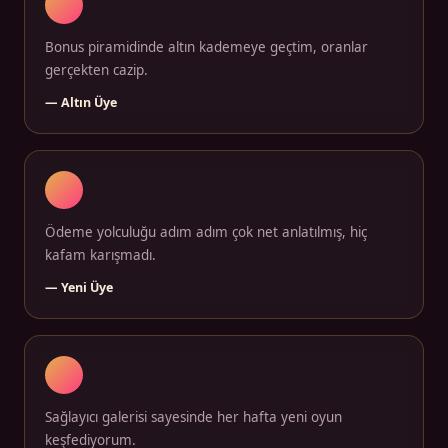
Bonus piramidinde altın kademeye geçtim, oranlar
gerçekten cazip.
— Altın Üye
Ödeme yolculuğu adım adım çok net anlatılmış, hiç
kafam karışmadı.
— Yeni Üye
Sağlayıcı galerisi sayesinde her hafta yeni oyun
keşfediyorum.