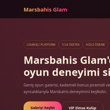
Marsbahis Glam
LISANSLI PLATFORM
7/24 DESTEK
HIZLI ÖDEME
Marsbahis Glam
oyun deneyimi si
Geniş oyun galerisi, kademeli bonus piramidi v
ayrıcalıklarıyla Marsbahis deneyimini keşfedin.
Galeriyi Keşfet
VIP Elmas Kulüp