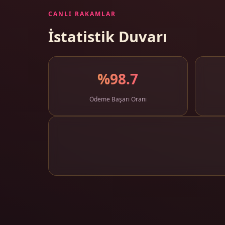
CANLI RAKAMLAR
İstatistik Duvarı
%98.7
Ödeme Başarı Oranı