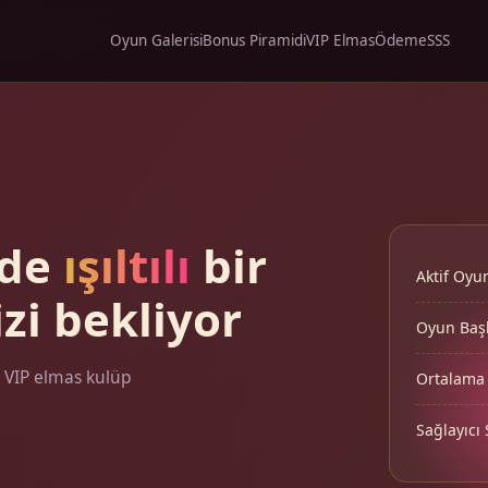
Oyun Galerisi
Bonus Piramidi
VIP Elmas
Ödeme
SSS
'de
ışıltılı
bir
Aktif Oyu
zi bekliyor
Oyun Başl
e VIP elmas kulüp
Ortalama
Sağlayıcı 