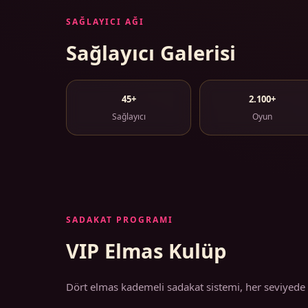
SAĞLAYICI AĞI
Sağlayıcı Galerisi
45+
2.100+
Sağlayıcı
Oyun
SADAKAT PROGRAMI
VIP Elmas Kulüp
Dört elmas kademeli sadakat sistemi, her seviyede fa