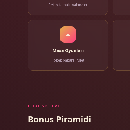
Retro temalı makineler
♠️
Masa Oyunları
Poker, bakara, rulet
ÖDÜL SISTEMI
Bonus Piramidi