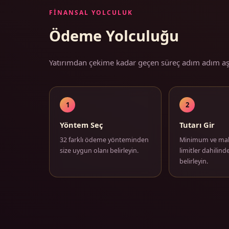
FINANSAL YOLCULUK
Ödeme Yolculuğu
Yatırımdan çekime kadar geçen süreç adım adım aşa
1
2
Yöntem Seç
Tutarı Gir
32 farklı ödeme yönteminden
Minimum ve m
size uygun olanı belirleyin.
limitler dahilinde
belirleyin.