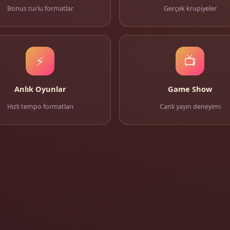
Bonus turlu formatlar
Gerçek krupiyeler
⚡
📺
Anlık Oyunlar
Game Show
Hızlı tempo formatları
Canlı yayın deneyimi