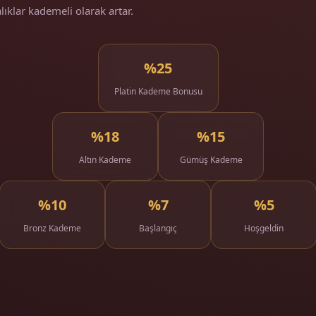
lıklar kademeli olarak artar.
%25
Platin Kademe Bonusu
%18
%15
Altın Kademe
Gümüş Kademe
%10
%7
%5
Bronz Kademe
Başlangıç
Hoşgeldin