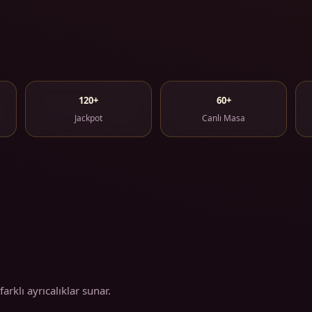
120+
60+
Jackpot
Canlı Masa
rklı ayrıcalıklar sunar.