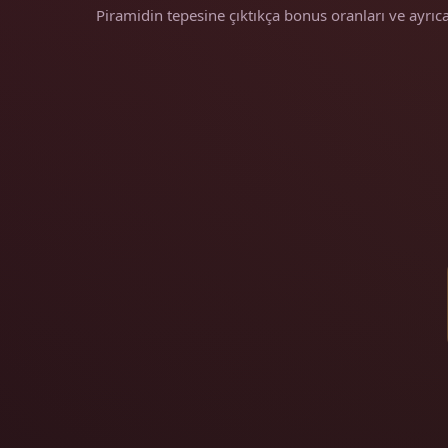
Piramidin tepesine çıktıkça bonus oranları ve ayrıca