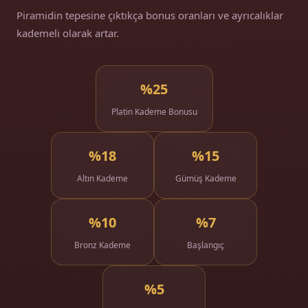
Piramidin tepesine çıktıkça bonus oranları ve ayrıcalıklar
kademeli olarak artar.
%25
Platin Kademe Bonusu
%18
%15
Altın Kademe
Gümüş Kademe
%10
%7
Bronz Kademe
Başlangıç
%5