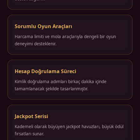
Sorumlu Oyun Araçları
Harcama limiti ve mola araçlarıyla dengeli bir oyun
deneyimi desteklenir.
Hesap Doğrulama Süreci
Kimlik doğrulama adımları birkaç dakika içinde
tamamlanacak şekilde tasarlanmıştır.
Jackpot Serisi
Kademeli olarak büyüyen jackpot havuzları, büyük ödül
fırsatları sunar.