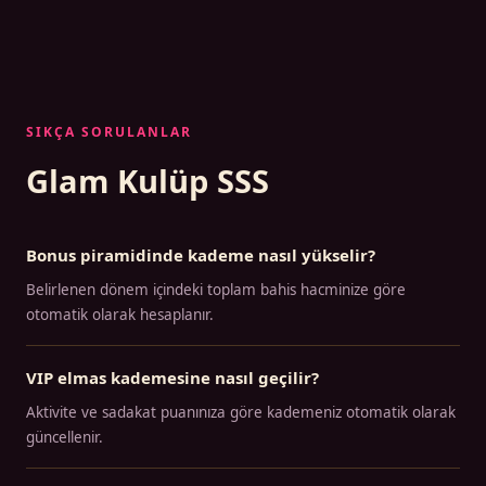
SIKÇA SORULANLAR
Glam Kulüp SSS
Bonus piramidinde kademe nasıl yükselir?
Belirlenen dönem içindeki toplam bahis hacminize göre
otomatik olarak hesaplanır.
VIP elmas kademesine nasıl geçilir?
Aktivite ve sadakat puanınıza göre kademeniz otomatik olarak
güncellenir.