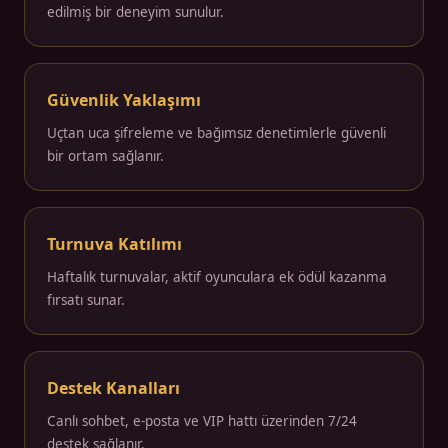
edilmiş bir deneyim sunulur.
Güvenlik Yaklaşımı
Uçtan uca şifreleme ve bağımsız denetimlerle güvenli
bir ortam sağlanır.
Turnuva Katılımı
Haftalık turnuvalar, aktif oyunculara ek ödül kazanma
fırsatı sunar.
Destek Kanalları
Canlı sohbet, e-posta ve VIP hattı üzerinden 7/24
destek sağlanır.