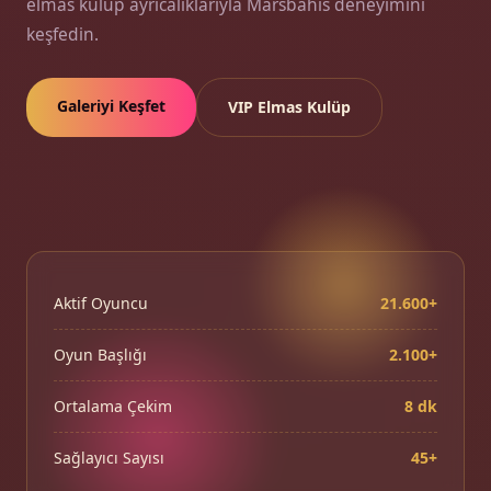
elmas kulüp ayrıcalıklarıyla Marsbahis deneyimini
keşfedin.
Galeriyi Keşfet
VIP Elmas Kulüp
Aktif Oyuncu
21.600+
Oyun Başlığı
2.100+
Ortalama Çekim
8 dk
Sağlayıcı Sayısı
45+