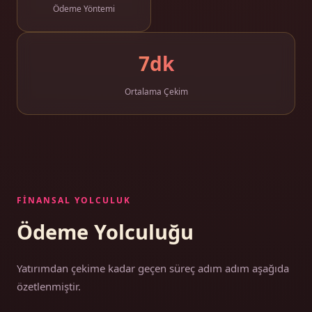
Ödeme Yöntemi
7dk
Ortalama Çekim
FINANSAL YOLCULUK
Ödeme Yolculuğu
Yatırımdan çekime kadar geçen süreç adım adım aşağıda
özetlenmiştir.