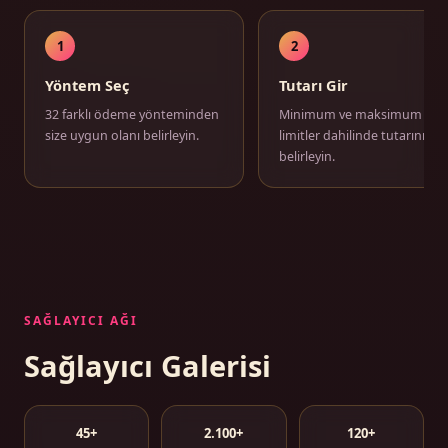
1
2
Yöntem Seç
Tutarı Gir
32 farklı ödeme yönteminden
Minimum ve maksimum
size uygun olanı belirleyin.
limitler dahilinde tutarınızı
belirleyin.
SAĞLAYICI AĞI
Sağlayıcı Galerisi
45+
2.100+
120+