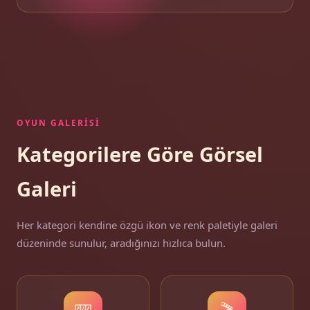
OYUN GALERISI
Kategorilere Göre Görsel
Galeri
Her kategori kendine özgü ikon ve renk paletiyle galeri
düzeninde sunulur, aradığınızı hızlıca bulun.