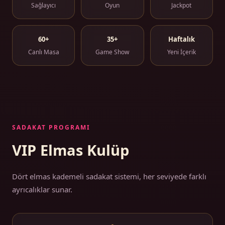
Sağlayıcı
Oyun
Jackpot
60+
35+
Haftalık
Canlı Masa
Game Show
Yeni İçerik
SADAKAT PROGRAMI
VIP Elmas Kulüp
Dört elmas kademeli sadakat sistemi, her seviyede farklı
ayrıcalıklar sunar.