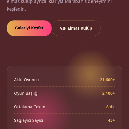
elmas kulüp ayrıcalıklarıyla Marsbahis deneyimini
keşfedin.
Galeriyi Keşfet
VIP Elmas Kulüp
Aktif Oyuncu
21.600+
Oyun Başlığı
2.100+
Ortalama Çekim
8 dk
Sağlayıcı Sayısı
45+