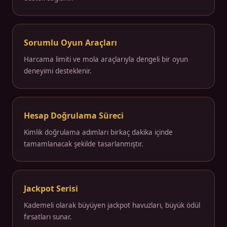
Sorumlu Oyun Araçları
Harcama limiti ve mola araçlarıyla dengeli bir oyun
deneyimi desteklenir.
Hesap Doğrulama Süreci
Kimlik doğrulama adımları birkaç dakika içinde
tamamlanacak şekilde tasarlanmıştır.
Jackpot Serisi
Kademeli olarak büyüyen jackpot havuzları, büyük ödül
fırsatları sunar.