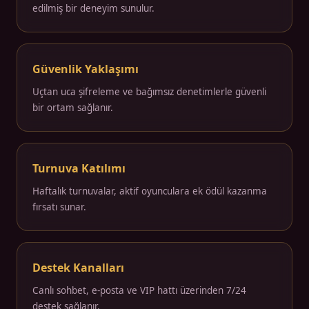
edilmiş bir deneyim sunulur.
Güvenlik Yaklaşımı
Uçtan uca şifreleme ve bağımsız denetimlerle güvenli
bir ortam sağlanır.
Turnuva Katılımı
Haftalık turnuvalar, aktif oyunculara ek ödül kazanma
fırsatı sunar.
Destek Kanalları
Canlı sohbet, e-posta ve VIP hattı üzerinden 7/24
destek sağlanır.