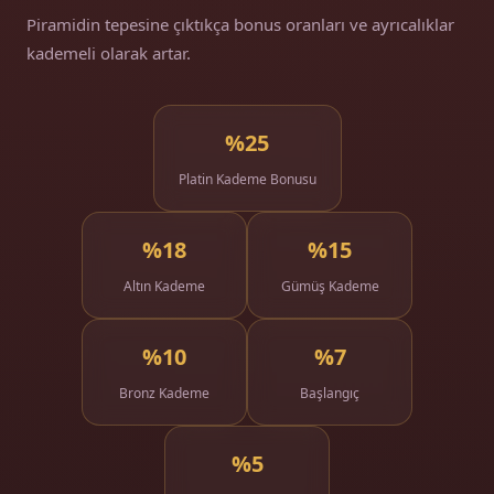
Piramidin tepesine çıktıkça bonus oranları ve ayrıcalıklar
kademeli olarak artar.
%25
Platin Kademe Bonusu
%18
%15
Altın Kademe
Gümüş Kademe
%10
%7
Bronz Kademe
Başlangıç
%5