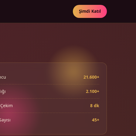
Şimdi Katıl
ncu
21.600+
ığı
2.100+
 Çekim
8 dk
Sayısı
45+