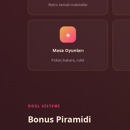
Retro temalı makineler
♠️
Masa Oyunları
Poker, bakara, rulet
ÖDÜL SISTEMI
Bonus Piramidi