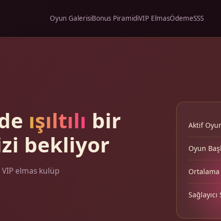
Oyun Galerisi
Bonus Piramidi
VIP Elmas
Ödeme
SSS
'de
ışıltılı
bir
Aktif Oyu
zi bekliyor
Oyun Başl
e VIP elmas kulüp
Ortalama
Sağlayıcı 