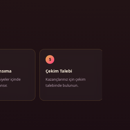
5
nsıma
Çekim Talebi
iyeler içinde
Kazançlarınız için çekim
nsır.
talebinde bulunun.