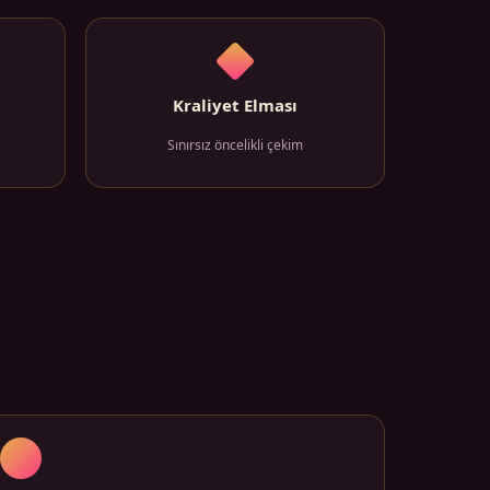
Kraliyet Elması
Sınırsız öncelikli çekim