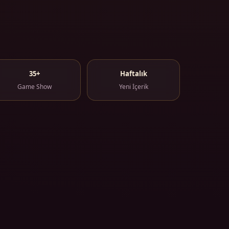
35+
Haftalık
Game Show
Yeni İçerik