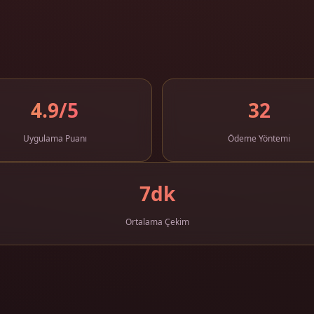
4.9/5
32
Uygulama Puanı
Ödeme Yöntemi
7dk
Ortalama Çekim