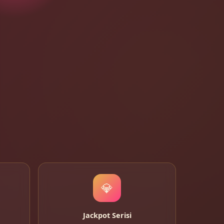
💎
Jackpot Serisi