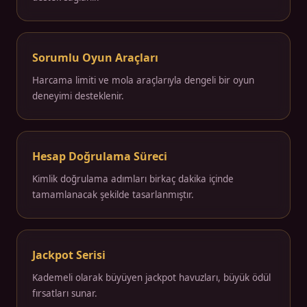
Sorumlu Oyun Araçları
Harcama limiti ve mola araçlarıyla dengeli bir oyun
deneyimi desteklenir.
Hesap Doğrulama Süreci
Kimlik doğrulama adımları birkaç dakika içinde
tamamlanacak şekilde tasarlanmıştır.
Jackpot Serisi
Kademeli olarak büyüyen jackpot havuzları, büyük ödül
fırsatları sunar.