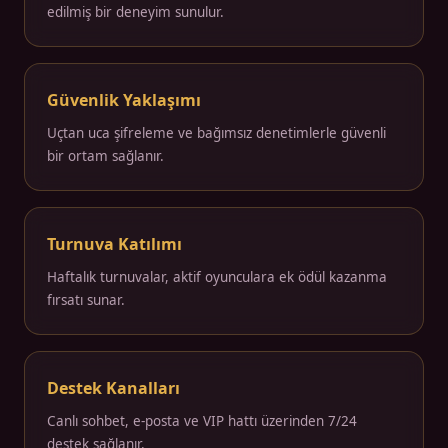
edilmiş bir deneyim sunulur.
Güvenlik Yaklaşımı
Uçtan uca şifreleme ve bağımsız denetimlerle güvenli
bir ortam sağlanır.
Turnuva Katılımı
Haftalık turnuvalar, aktif oyunculara ek ödül kazanma
fırsatı sunar.
Destek Kanalları
Canlı sohbet, e-posta ve VIP hattı üzerinden 7/24
destek sağlanır.