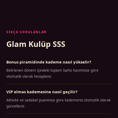
SIKÇA SORULANLAR
Glam Kulüp SSS
Bonus piramidinde kademe nasıl yükselir?
Belirlenen dönem içindeki toplam bahis hacminize göre
otomatik olarak hesaplanır.
VIP elmas kademesine nasıl geçilir?
Aktivite ve sadakat puanınıza göre kademeniz otomatik olarak
güncellenir.