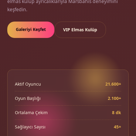
elmas kulüp ayrıcalıklarıyla Marsbahis deneyimini
keşfedin.
Galeriyi Keşfet
VIP Elmas Kulüp
Aktif Oyuncu
21.600+
Oyun Başlığı
2.100+
Ortalama Çekim
8 dk
Sağlayıcı Sayısı
45+