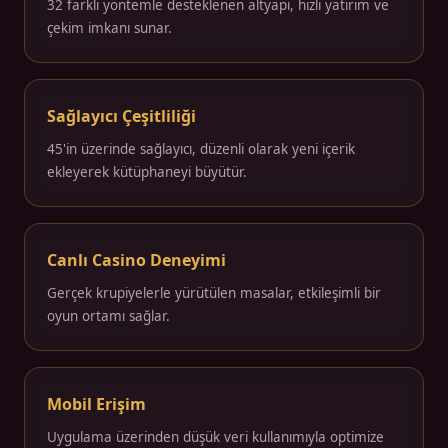
32 farklı yöntemle desteklenen altyapı, hızlı yatırım ve
çekim imkanı sunar.
Sağlayıcı Çeşitliliği
45'in üzerinde sağlayıcı, düzenli olarak yeni içerik
ekleyerek kütüphaneyi büyütür.
Canlı Casino Deneyimi
Gerçek krupiyelerle yürütülen masalar, etkileşimli bir
oyun ortamı sağlar.
Mobil Erişim
Uygulama üzerinden düşük veri kullanımıyla optimize