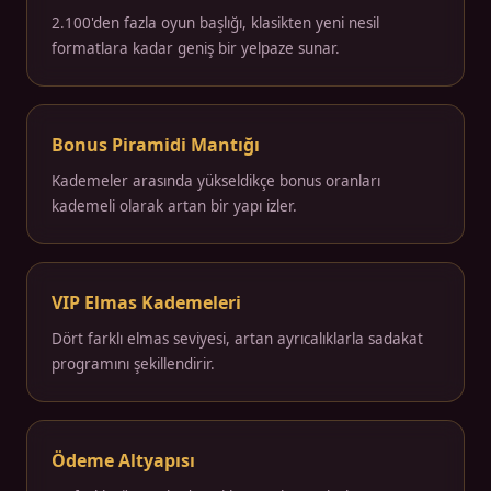
2.100'den fazla oyun başlığı, klasikten yeni nesil
formatlara kadar geniş bir yelpaze sunar.
Bonus Piramidi Mantığı
Kademeler arasında yükseldikçe bonus oranları
kademeli olarak artan bir yapı izler.
VIP Elmas Kademeleri
Dört farklı elmas seviyesi, artan ayrıcalıklarla sadakat
programını şekillendirir.
Ödeme Altyapısı