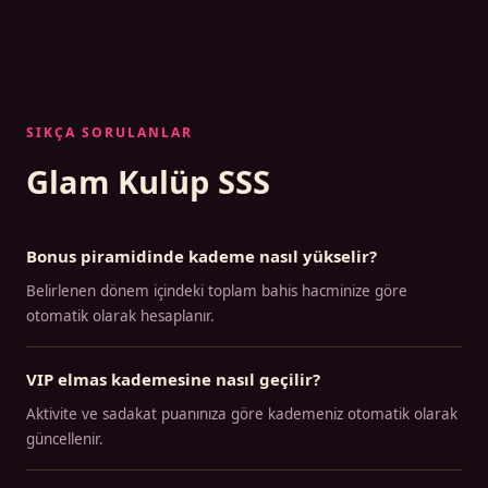
SIKÇA SORULANLAR
Glam Kulüp SSS
Bonus piramidinde kademe nasıl yükselir?
Belirlenen dönem içindeki toplam bahis hacminize göre
otomatik olarak hesaplanır.
VIP elmas kademesine nasıl geçilir?
Aktivite ve sadakat puanınıza göre kademeniz otomatik olarak
güncellenir.