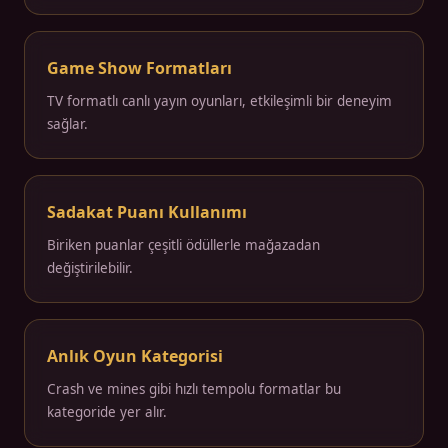
Game Show Formatları
TV formatlı canlı yayın oyunları, etkileşimli bir deneyim
sağlar.
Sadakat Puanı Kullanımı
Biriken puanlar çeşitli ödüllerle mağazadan
değiştirilebilir.
Anlık Oyun Kategorisi
Crash ve mines gibi hızlı tempolu formatlar bu
kategoride yer alır.