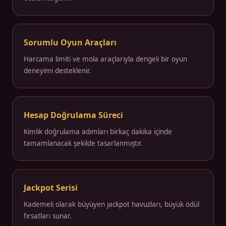
Sorumlu Oyun Araçları
Harcama limiti ve mola araçlarıyla dengeli bir oyun
deneyimi desteklenir.
Hesap Doğrulama Süreci
Kimlik doğrulama adımları birkaç dakika içinde
tamamlanacak şekilde tasarlanmıştır.
Jackpot Serisi
Kademeli olarak büyüyen jackpot havuzları, büyük ödül
fırsatları sunar.