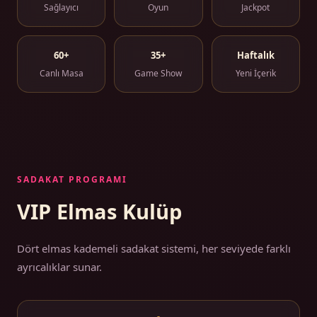
Sağlayıcı
Oyun
Jackpot
60+
35+
Haftalık
Canlı Masa
Game Show
Yeni İçerik
SADAKAT PROGRAMI
VIP Elmas Kulüp
Dört elmas kademeli sadakat sistemi, her seviyede farklı
ayrıcalıklar sunar.