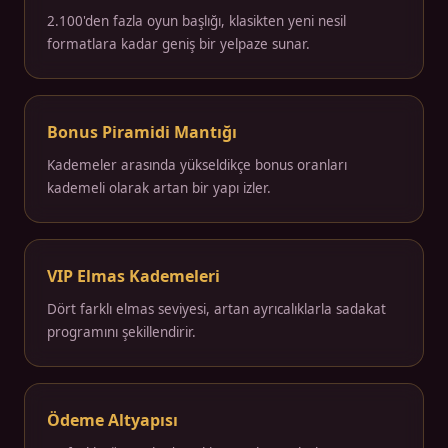
2.100'den fazla oyun başlığı, klasikten yeni nesil
formatlara kadar geniş bir yelpaze sunar.
Bonus Piramidi Mantığı
Kademeler arasında yükseldikçe bonus oranları
kademeli olarak artan bir yapı izler.
VIP Elmas Kademeleri
Dört farklı elmas seviyesi, artan ayrıcalıklarla sadakat
programını şekillendirir.
Ödeme Altyapısı