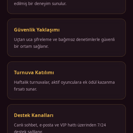
edilmiş bir deneyim sunulur.
Güvenlik Yaklaşımı
Uçtan uca şifreleme ve bağımsız denetimlerle güvenli
bir ortam sağlanır.
Turnuva Katılımı
Haftalık turnuvalar, aktif oyunculara ek ödül kazanma
fırsatı sunar.
Destek Kanalları
Canlı sohbet, e-posta ve VIP hattı üzerinden 7/24
destek sağlanır.