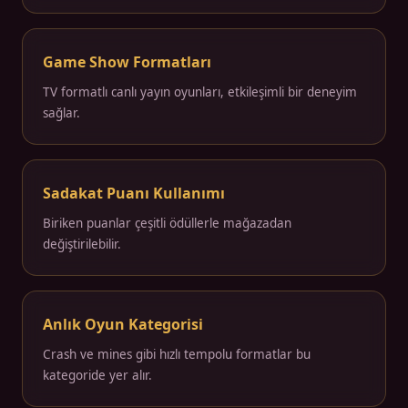
Game Show Formatları
TV formatlı canlı yayın oyunları, etkileşimli bir deneyim
sağlar.
Sadakat Puanı Kullanımı
Biriken puanlar çeşitli ödüllerle mağazadan
değiştirilebilir.
Anlık Oyun Kategorisi
Crash ve mines gibi hızlı tempolu formatlar bu
kategoride yer alır.