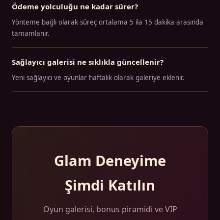
Ödeme yolculuğu ne kadar sürer?
Yönteme bağlı olarak süreç ortalama 5 ila 15 dakika arasında
tamamlanır.
Sağlayıcı galerisi ne sıklıkla güncellenir?
Yeni sağlayıcı ve oyunlar haftalık olarak galeriye eklenir.
Glam Deneyime
Şimdi Katılın
Oyun galerisi, bonus piramidi ve VIP