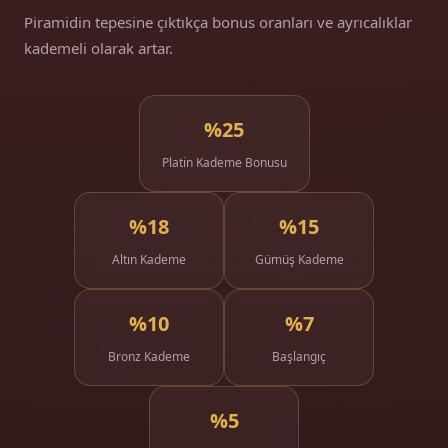
Piramidin tepesine çıktıkça bonus oranları ve ayrıcalıklar
kademeli olarak artar.
%25
Platin Kademe Bonusu
%18
%15
Altın Kademe
Gümüş Kademe
%10
%7
Bronz Kademe
Başlangıç
%5