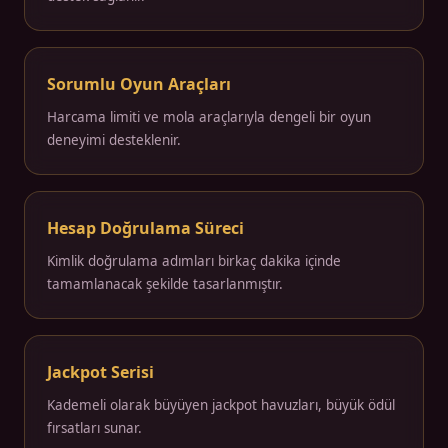
Sorumlu Oyun Araçları
Harcama limiti ve mola araçlarıyla dengeli bir oyun
deneyimi desteklenir.
Hesap Doğrulama Süreci
Kimlik doğrulama adımları birkaç dakika içinde
tamamlanacak şekilde tasarlanmıştır.
Jackpot Serisi
Kademeli olarak büyüyen jackpot havuzları, büyük ödül
fırsatları sunar.