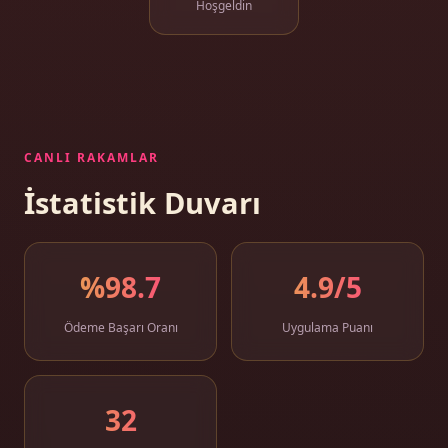
Hoşgeldin
CANLI RAKAMLAR
İstatistik Duvarı
%98.7
4.9/5
Ödeme Başarı Oranı
Uygulama Puanı
32