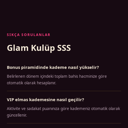
SIKÇA SORULANLAR
Glam Kulüp SSS
Bonus piramidinde kademe nasıl yükselir?
Belirlenen dönem içindeki toplam bahis hacminize göre
otomatik olarak hesaplanır.
VIP elmas kademesine nasıl geçilir?
Aktivite ve sadakat puanınıza göre kademeniz otomatik olarak
güncellenir.