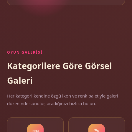
OYUN GALERISI
Kategorilere Göre Görsel
Galeri
Her kategori kendine özgü ikon ve renk paletiyle galeri
düzeninde sunulur, aradığınızı hızlıca bulun.