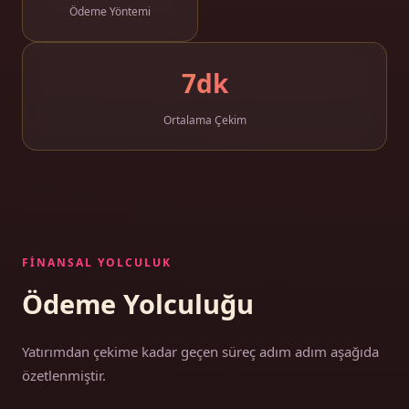
Ödeme Yöntemi
7dk
Ortalama Çekim
FINANSAL YOLCULUK
Ödeme Yolculuğu
Yatırımdan çekime kadar geçen süreç adım adım aşağıda
özetlenmiştir.