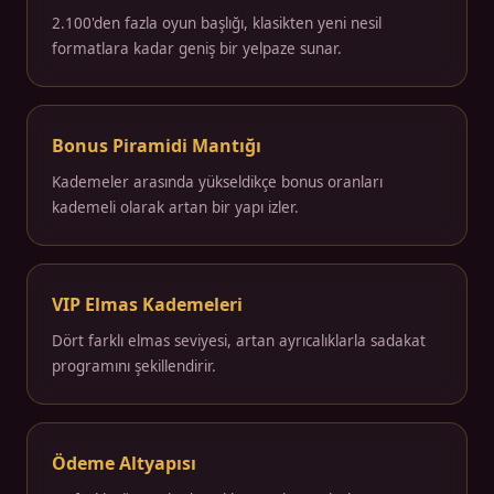
2.100'den fazla oyun başlığı, klasikten yeni nesil
formatlara kadar geniş bir yelpaze sunar.
Bonus Piramidi Mantığı
Kademeler arasında yükseldikçe bonus oranları
kademeli olarak artan bir yapı izler.
VIP Elmas Kademeleri
Dört farklı elmas seviyesi, artan ayrıcalıklarla sadakat
programını şekillendirir.
Ödeme Altyapısı