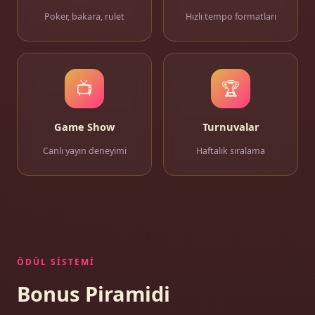
Poker, bakara, rulet
Hızlı tempo formatları
📺
🏆
Game Show
Turnuvalar
Canlı yayın deneyimi
Haftalık sıralama
ÖDÜL SISTEMI
Bonus Piramidi