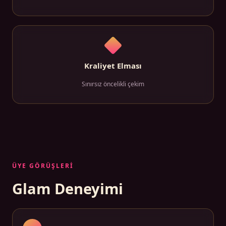
Kraliyet Elması
Sınırsız öncelikli çekim
ÜYE GÖRÜŞLERI
Glam Deneyimi