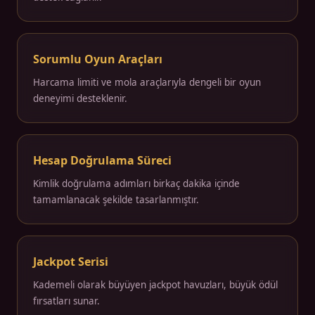
Sorumlu Oyun Araçları
Harcama limiti ve mola araçlarıyla dengeli bir oyun
deneyimi desteklenir.
Hesap Doğrulama Süreci
Kimlik doğrulama adımları birkaç dakika içinde
tamamlanacak şekilde tasarlanmıştır.
Jackpot Serisi
Kademeli olarak büyüyen jackpot havuzları, büyük ödül
fırsatları sunar.