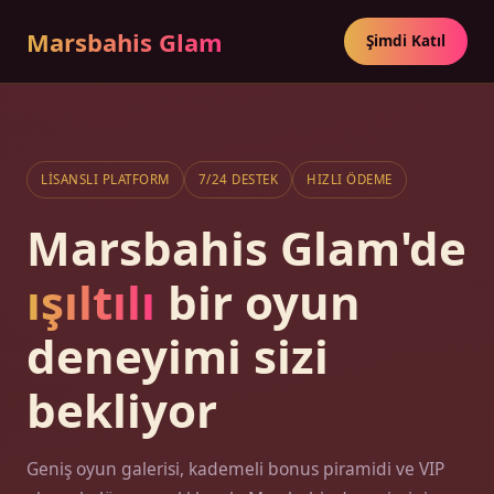
Marsbahis Glam
Şimdi Katıl
LISANSLI PLATFORM
7/24 DESTEK
HIZLI ÖDEME
Marsbahis Glam'de
ışıltılı
bir oyun
deneyimi sizi
bekliyor
Geniş oyun galerisi, kademeli bonus piramidi ve VIP