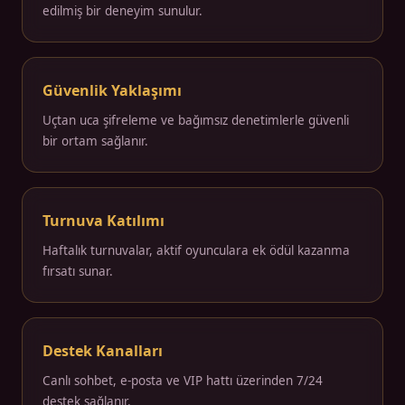
edilmiş bir deneyim sunulur.
Güvenlik Yaklaşımı
Uçtan uca şifreleme ve bağımsız denetimlerle güvenli
bir ortam sağlanır.
Turnuva Katılımı
Haftalık turnuvalar, aktif oyunculara ek ödül kazanma
fırsatı sunar.
Destek Kanalları
Canlı sohbet, e-posta ve VIP hattı üzerinden 7/24
destek sağlanır.