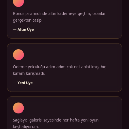
Bonus piramidinde altın kademeye geçtim, oranlar
gerçekten cazip.
— Altın Üye
Ödeme yolculuğu adım adım çok net anlatılmış, hiç
kafam karışmadı.
— Yeni Üye
Sağlayıcı galerisi sayesinde her hafta yeni oyun
keşfediyorum.