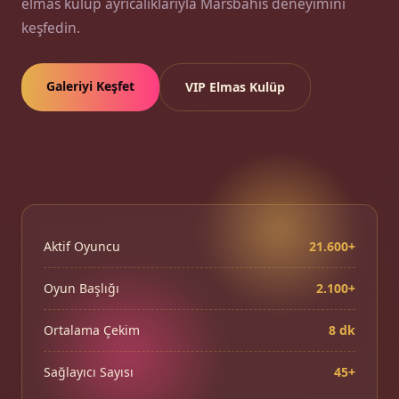
elmas kulüp ayrıcalıklarıyla Marsbahis deneyimini
keşfedin.
Galeriyi Keşfet
VIP Elmas Kulüp
Aktif Oyuncu
21.600+
Oyun Başlığı
2.100+
Ortalama Çekim
8 dk
Sağlayıcı Sayısı
45+