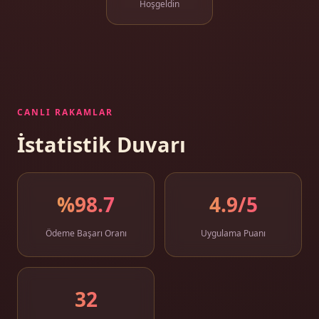
Hoşgeldin
CANLI RAKAMLAR
İstatistik Duvarı
%98.7
4.9/5
Ödeme Başarı Oranı
Uygulama Puanı
32