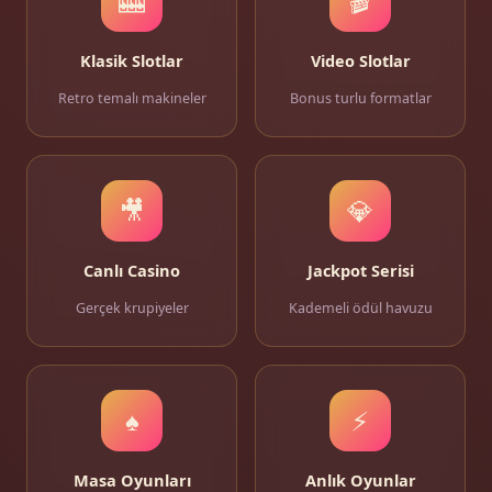
🎰
🎬
Klasik Slotlar
Video Slotlar
Retro temalı makineler
Bonus turlu formatlar
🎥
💎
Canlı Casino
Jackpot Serisi
Gerçek krupiyeler
Kademeli ödül havuzu
♠️
⚡
Masa Oyunları
Anlık Oyunlar