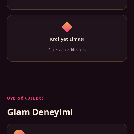
Kraliyet Elması
Sınırsız öncelikli çekim
ÜYE GÖRÜŞLERI
Glam Deneyimi