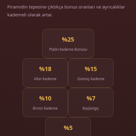
Piramidin tepesine çıktıkça bonus oranları ve ayrıcalıklar
kademeli olarak artar.
%25
Platin Kademe Bonusu
%18
%15
Altın Kademe
Gümüş Kademe
%10
%7
Bronz Kademe
Başlangıç
%5