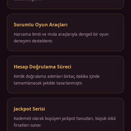
Sorumlu Oyun Araçları
Harcama limiti ve mola araçlarıyla dengeli bir oyun
deneyimi desteklenir.
Hesap Doğrulama Süreci
Kimlik doğrulama adımları birkaç dakika içinde
tamamlanacak şekilde tasarlanmıştır.
Jackpot Serisi
Kademeli olarak büyüyen jackpot havuzları, büyük ödül
fırsatları sunar.