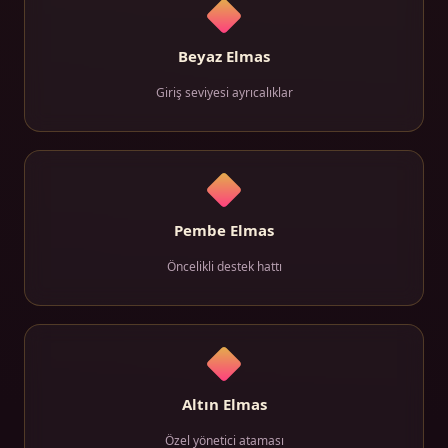
Beyaz Elmas
Giriş seviyesi ayrıcalıklar
Pembe Elmas
Öncelikli destek hattı
Altın Elmas
Özel yönetici ataması