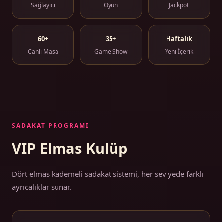
Sağlayıcı
Oyun
Jackpot
60+
35+
Haftalık
Canlı Masa
Game Show
Yeni İçerik
SADAKAT PROGRAMI
VIP Elmas Kulüp
Dört elmas kademeli sadakat sistemi, her seviyede farklı
ayrıcalıklar sunar.