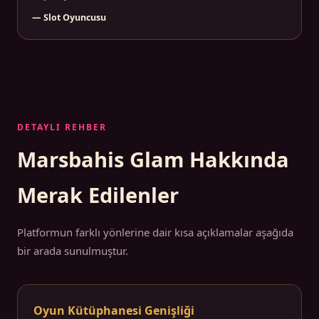
— Slot Oyuncusu
DETAYLI REHBER
Marsbahis Glam Hakkında
Merak Edilenler
Platformun farklı yönlerine dair kısa açıklamalar aşağıda
bir arada sunulmuştur.
Oyun Kütüphanesi Genişliği