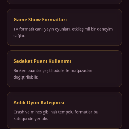
Game Show Formatları
TV formatlı canlı yayın oyunları, etkileşimli bir deneyim
sağlar.
Sadakat Puanı Kullanımı
Biriken puanlar çeşitli ödüllerle mağazadan
değiştirilebilir.
Anlık Oyun Kategorisi
Crash ve mines gibi hızlı tempolu formatlar bu
kategoride yer alır.