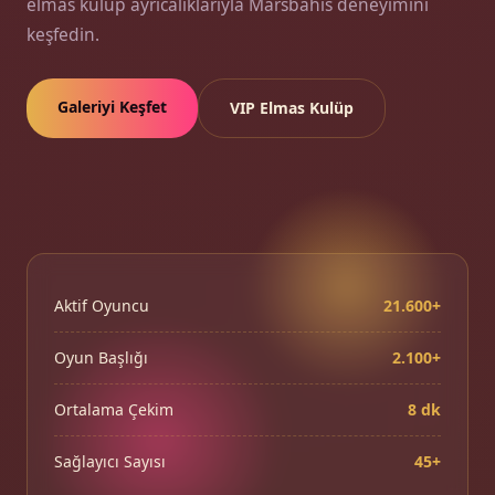
elmas kulüp ayrıcalıklarıyla Marsbahis deneyimini
keşfedin.
Galeriyi Keşfet
VIP Elmas Kulüp
Aktif Oyuncu
21.600+
Oyun Başlığı
2.100+
Ortalama Çekim
8 dk
Sağlayıcı Sayısı
45+