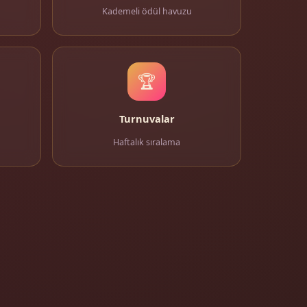
Kademeli ödül havuzu
🏆
Turnuvalar
Haftalık sıralama