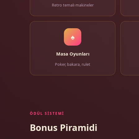
Retro temalı makineler
♠️
Masa Oyunları
Poker, bakara, rulet
ÖDÜL SISTEMI
Bonus Piramidi