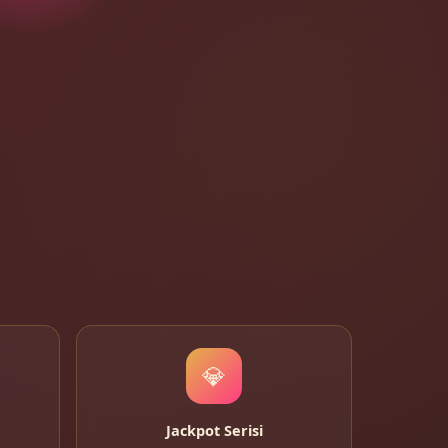
💎
Jackpot Serisi