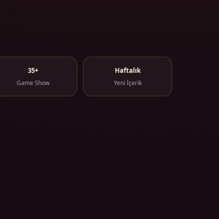
35+
Haftalık
Game Show
Yeni İçerik