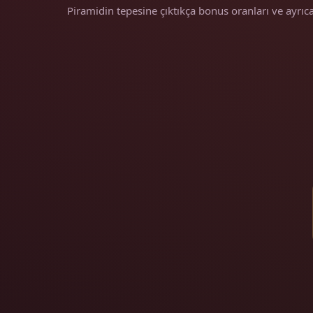
Piramidin tepesine çıktıkça bonus oranları ve ayrıca