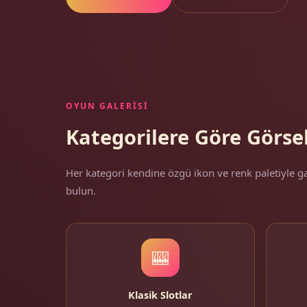
OYUN GALERISI
Kategorilere Göre Görsel
Her kategori kendine özgü ikon ve renk paletiyle gal
bulun.
🎰
Klasik Slotlar