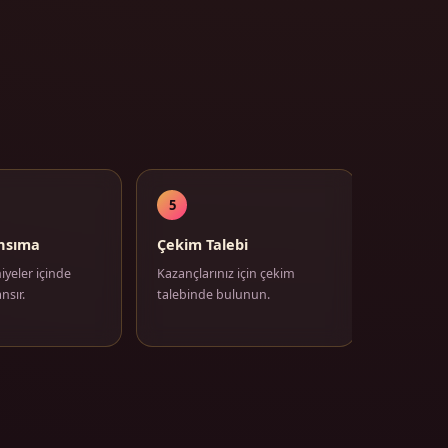
5
nsıma
Çekim Talebi
iyeler içinde
Kazançlarınız için çekim
nsır.
talebinde bulunun.